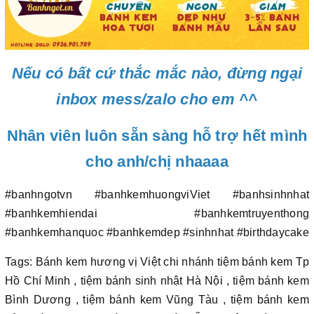
Nếu có bất cứ thắc mắc nào, đừng ngại
inbox mess/zalo cho em ^^
Nhân viên luôn sẵn sàng hỗ trợ hết mình
cho anh/chị nhaaaa
#banhngotvn #banhkemhuongviViet #banhsinhnhat
#banhkemhiendai #banhkemtruyenthong
#banhkemhanquoc #banhkemdep #sinhnhat #birthdaycake
Tags: Bánh kem hương vị Việt chi nhánh tiệm bánh kem Tp
Hồ Chí Minh , tiệm bánh sinh nhật Hà Nội , tiệm bánh kem
Bình Dương , tiệm bánh kem Vũng Tàu , tiệm bánh kem