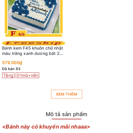
Bánh kem F45 khuôn chữ nhật
màu trắng xanh dương bắt 2
cụm hoa sang trọng
579.000₫
Đã bán 93
Tặng
01mũ+nến
XEM THÊM
Mô tả sản phẩm
<Bánh này có khuyến mãi nhaaa>