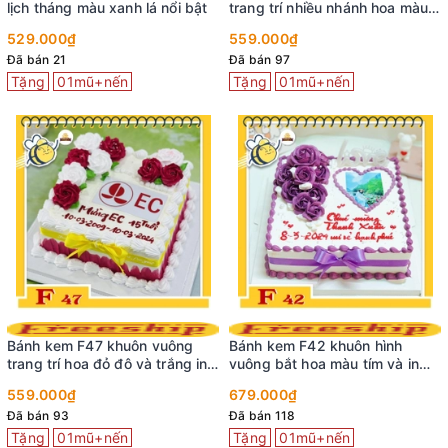
lịch tháng màu xanh lá nổi bật
trang trí nhiều nhánh hoa màu
xanh dương đẹp tinh tế
529.000₫
559.000₫
Đã bán 21
Đã bán 97
Tặng
01mũ+nến
Tặng
01mũ+nến
Bánh kem F47 khuôn vuông
Bánh kem F42 khuôn hình
trang trí hoa đỏ đô và trắng in
vuông bắt hoa màu tím và in
logo công ty
ảnh ngọt ngào
559.000₫
679.000₫
Đã bán 93
Đã bán 118
Tặng
01mũ+nến
Tặng
01mũ+nến