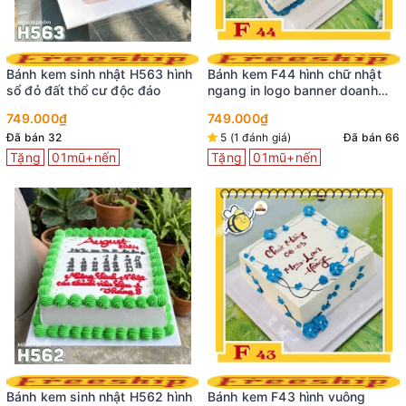
Bánh kem sinh nhật H563 hình
Bánh kem F44 hình chữ nhật
sổ đỏ đất thổ cư độc đáo
ngang in logo banner doanh
nghiệp công ty
749.000₫
749.000₫
Đã bán 32
5 (1 đánh giá)
Đã bán 66
Tặng
01mũ+nến
Tặng
01mũ+nến
Bánh kem sinh nhật H562 hình
Bánh kem F43 hình vuông