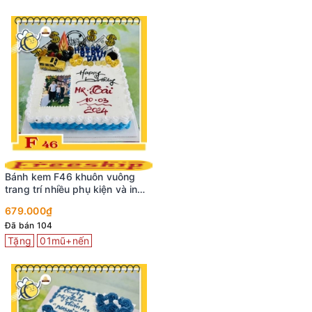
Bánh kem F46 khuôn vuông
trang trí nhiều phụ kiện và in
ảnh hoành tráng
679.000₫
Đã bán 104
Tặng
01mũ+nến