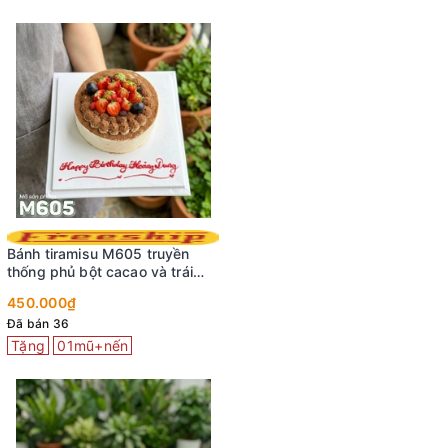
Bánh tiramisu M605 truyền
thống phủ bột cacao và trái
cây tươi mọng
450.000₫
Đã bán 36
Tặng
01mũ+nến