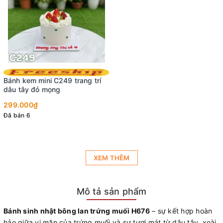
Bánh kem mini C249 trang trí
dâu tây đỏ mọng
299.000₫
Đã bán 6
XEM THÊM
Mô tả sản phẩm
Bánh sinh nhật bông lan trứng muối H676
– sự kết hợp hoàn
hảo giữa vị mặn của trứng muối và sự tươi mát từ dâu tây, xoài