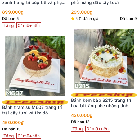
xanh trang trí búp bê và phụ
phủ màng dâu tây tươi
kiện dễ thương
899.000₫
299.000₫
Đã bán 5
5 (1 đánh giá)
Đã bán 9
Tặng
01mũ+nến
Bánh kem bắp B215 trang trí
hoa bi trắng nhẹ nhàng tinh
Bánh tiramisu M607 trang trí
khôi
trái cây tươi và tim đỏ
430.000₫
Đã bán 13
450.000₫
Tặng
01mũ+nến
Đã bán 19
Tặng
01mũ+nến