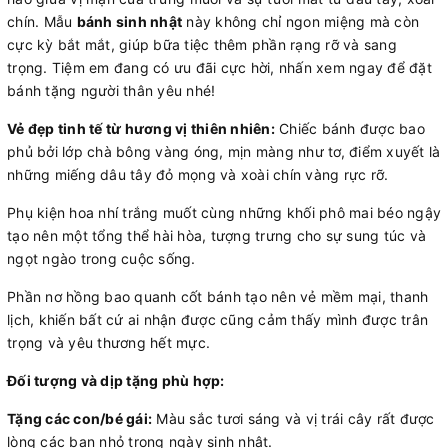
chín. Mẫu
bánh sinh nhật
này không chỉ ngon miệng mà còn
cực kỳ bắt mắt, giúp bữa tiệc thêm phần rạng rỡ và sang
trọng. Tiệm em đang có ưu đãi cực hời, nhấn xem ngay để đặt
bánh tặng người thân yêu nhé!
Vẻ đẹp tinh tế từ hương vị thiên nhiên:
Chiếc bánh được bao
phủ bởi lớp chà bông vàng óng, mịn màng như tơ, điểm xuyết là
những miếng dâu tây đỏ mọng và xoài chín vàng rực rỡ.
Phụ kiện hoa nhí trắng muốt cùng những khối phô mai béo ngậy
tạo nên một tổng thể hài hòa, tượng trưng cho sự sung túc và
ngọt ngào trong cuộc sống.
Phần nơ hồng bao quanh cốt bánh tạo nên vẻ mềm mại, thanh
lịch, khiến bất cứ ai nhận được cũng cảm thấy mình được trân
trọng và yêu thương hết mực.
Đối tượng và dịp tặng phù hợp:
Tặng các con/bé gái:
Màu sắc tươi sáng và vị trái cây rất được
lòng các bạn nhỏ trong ngày sinh nhật.