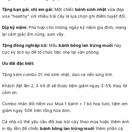
Tặng bạn gái, chị em gái:
Một chiếc
bánh sinh nhật
vừa đẹp
vừa "healthy" với nhiều trái cây là lựa chọn ghi điểm tuyệt đối.
Dịp kỷ niệm:
Phù hợp cho những ngày kỷ niệm gia đình, mang
lại cảm giác ấm cúng, sum vầy.
Tặng đồng nghiệp nữ:
Mẫu
bánh bông lan trứng muối
này
cực kỳ lịch sự để tổ chức tiệc nhẹ tại văn phòng.
Ưu đãi đặc biệt:
Tặng kèm combo 01 mũ sinh nhật, dao và nến lung linh.
Khách đặt lần 2, 3 trở đi sẽ được tiệm giảm ngay 3-5% thay lời
cảm ơn.
Combo nhân đôi niềm vui: Mua 1 bánh + 1 bó hoa tươi, tiệm em
giảm ngay 50K trên tổng hóa đơn.
Cả nhà có thể yêu cầu đổi loại trái cây theo mùa hoặc thêm ảnh
in lấy liền để chiếc
bánh bông lan trứng muối
thêm phần cá