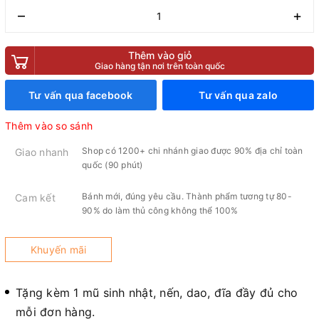
–
+
Thêm vào giỏ
Giao hàng tận nơi trên toàn quốc
Tư vấn qua facebook
Tư vấn qua zalo
Thêm vào so sánh
Shop có 1200+ chi nhánh giao được 90% địa chỉ toàn
Giao nhanh
quốc (90 phút)
Bánh mới, đúng yêu cầu. Thành phẩm tương tự 80-
Cam kết
90% do làm thủ công không thể 100%
Khuyến mãi
Tặng kèm 1 mũ sinh nhật, nến, dao, đĩa đầy đủ cho
mỗi đơn hàng.