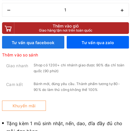
–
+
Thêm vào giỏ
Giao hàng tận nơi trên toàn quốc
Tư vấn qua facebook
Tư vấn qua zalo
Thêm vào so sánh
Shop có 1200+ chi nhánh giao được 90% địa chỉ toàn
Giao nhanh
quốc (90 phút)
Bánh mới, đúng yêu cầu. Thành phẩm tương tự 80-
Cam kết
90% do làm thủ công không thể 100%
Khuyến mãi
Tặng kèm 1 mũ sinh nhật, nến, dao, đĩa đầy đủ cho