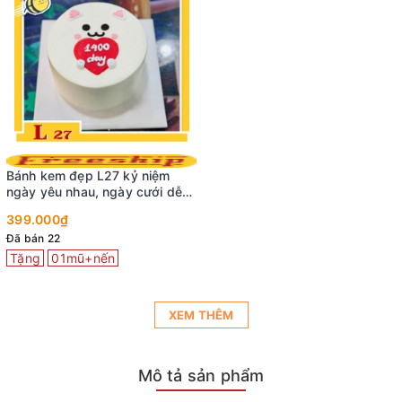
Bánh kem đẹp L27 kỷ niệm
ngày yêu nhau, ngày cưới dễ
thương
399.000₫
Đã bán 22
Tặng
01mũ+nến
XEM THÊM
Mô tả sản phẩm