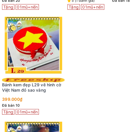
Đã bán 20
5 (1 đánh giá)
Đã bán 18
Tặng
01mũ+nến
Tặng
01mũ+nến
Bánh kem đẹp L29 vẽ hình cờ
Việt Nam đỏ sao vàng
399.000₫
Đã bán 10
Tặng
01mũ+nến