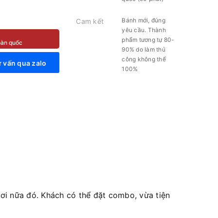
Bánh mới, đúng
Cam kết
yêu cầu. Thành
phẩm tương tự 80-
toàn quốc
90% do làm thủ
công không thể
 vấn qua zalo
100%
i nữa đó. Khách có thể đặt combo, vừa tiện