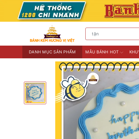
DANH MỤC SẢN PHẨM
MẪU BÁNH HOT
KHU