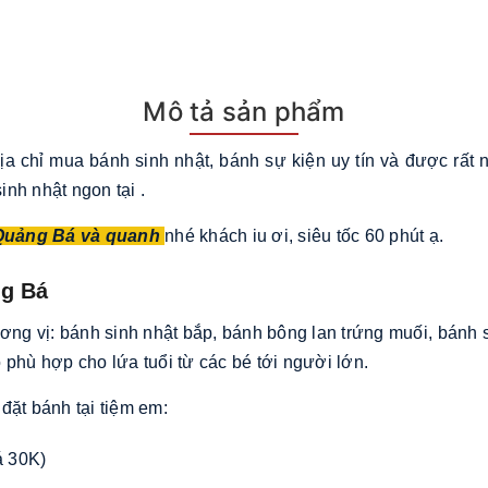
Mô tả sản phẩm
địa chỉ mua bánh sinh nhật, bánh sự kiện uy tín và được rất
nh nhật ngon tại .
Quảng Bá và quanh
nhé khách iu ơi, siêu tốc 60 phút ạ.
ng Bá
 vị: bánh sinh nhật bắp, bánh bông lan trứng muối, bánh si
 phù hợp cho lứa tuổi từ các bé tới người lớn.
đặt bánh tại tiệm em:
á 30K)