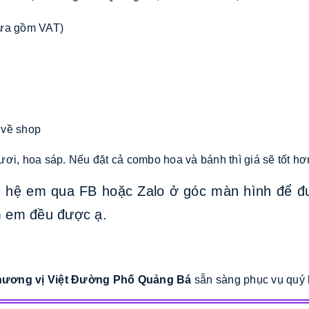
hưa gồm VAT)
 về shop
ơi, hoa sáp. Nếu đặt cả combo hoa và bánh thì giá sẽ tốt hơn
n hệ em qua FB hoặc Zalo ở góc màn hình để đ
 em đều được ạ.
t hương vị Việt Đường Phố Quảng Bá
sẵn sàng phục vụ quý 