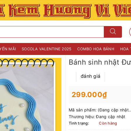
YẾN MÃI
SOCOLA VALENTINE 2025
COMBO HOA BÁNH
HOA 
Bánh sinh nhật Đ
đánh giá
299.000₫
Mã sản phẩm:
(Đang cập nhật..
Thương hiệu:
Đang cập nhật
Tình trạng:
Còn hàng