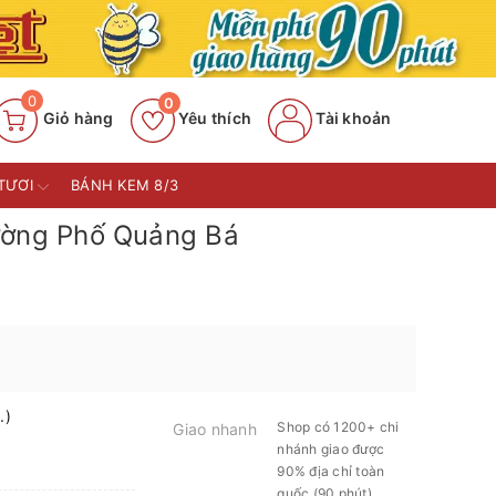
0
0
Giỏ hàng
Yêu thích
Tài khoản
TƯƠI
BÁNH KEM 8/3
ường Phố Quảng Bá
.)
Shop có 1200+ chi
Giao nhanh
nhánh giao được
90% địa chỉ toàn
quốc (90 phút)