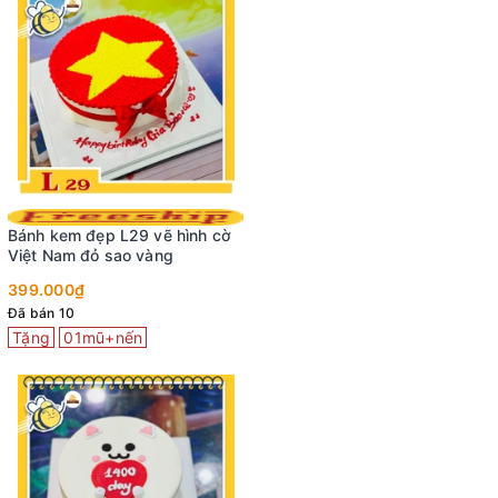
Bánh kem đẹp L29 vẽ hình cờ
Việt Nam đỏ sao vàng
399.000₫
Đã bán 10
Tặng
01mũ+nến