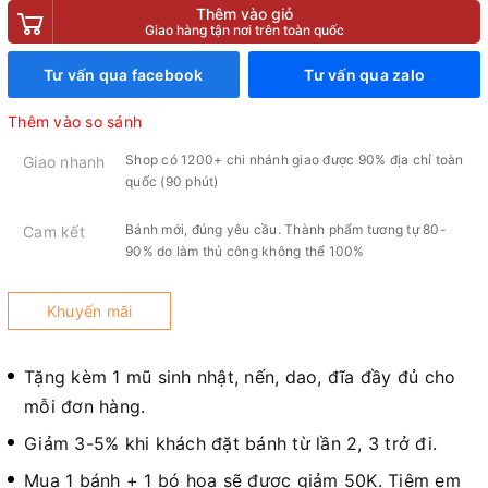
Thêm vào giỏ
Giao hàng tận nơi trên toàn quốc
Tư vấn qua facebook
Tư vấn qua zalo
Thêm vào so sánh
Shop có 1200+ chi nhánh giao được 90% địa chỉ toàn
Giao nhanh
quốc (90 phút)
Bánh mới, đúng yêu cầu. Thành phẩm tương tự 80-
Cam kết
90% do làm thủ công không thể 100%
Khuyến mãi
Tặng kèm 1 mũ sinh nhật, nến, dao, đĩa đầy đủ cho
mỗi đơn hàng.
Giảm 3-5% khi khách đặt bánh từ lần 2, 3 trở đi.
Mua 1 bánh + 1 bó hoa sẽ được giảm 50K. Tiệm em