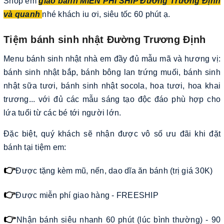
Shop em
giao bánh MIỄN PHÍ SHIP Đường Trương Định
và quanh
nhé khách iu ơi, siêu tốc 60 phút ạ.
Tiệm bánh sinh nhật Đường Trương Định
Menu bánh sinh nhật nhà em đầy đủ mẫu mã và hương vị:
bánh sinh nhật bắp, bánh bông lan trứng muối, bánh sinh
nhật sữa tươi, bánh sinh nhật socola, hoa tươi, hoa khai
trương... với đủ các mẫu sáng tạo độc đáo phù hợp cho
lứa tuổi từ các bé tới người lớn.
Đặc biệt, quý khách sẽ nhận được vô số ưu đãi khi đặt
bánh tại tiệm em:
👉
Được tặng kèm mũ, nến, dao dĩa ăn bánh (trị giá 30K)
👉
Được miễn phí giao hàng - FREESHIP
👉
Nhận bánh siêu nhanh 60 phút (lúc bình thường) - 90