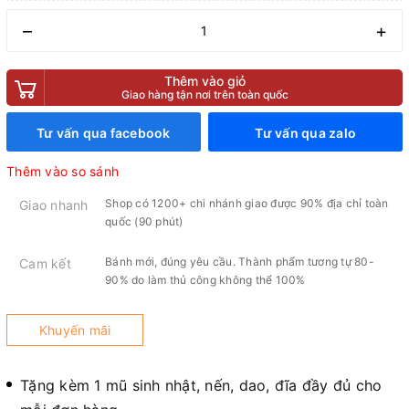
–
+
Thêm vào giỏ
Giao hàng tận nơi trên toàn quốc
Tư vấn qua facebook
Tư vấn qua zalo
Thêm vào so sánh
Shop có 1200+ chi nhánh giao được 90% địa chỉ toàn
Giao nhanh
quốc (90 phút)
Bánh mới, đúng yêu cầu. Thành phẩm tương tự 80-
Cam kết
90% do làm thủ công không thể 100%
Khuyến mãi
Tặng kèm 1 mũ sinh nhật, nến, dao, đĩa đầy đủ cho