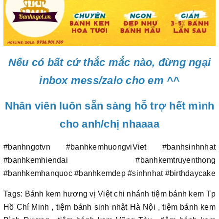
Nếu có bất cứ thắc mắc nào, đừng ngại
inbox mess/zalo cho em ^^
Nhân viên luôn sẵn sàng hỗ trợ hết mình
cho anh/chị nhaaaa
#banhngotvn #banhkemhuongviViet #banhsinhnhat
#banhkemhiendai #banhkemtruyenthong
#banhkemhanquoc #banhkemdep #sinhnhat #birthdaycake
Tags: Bánh kem hương vị Việt chi nhánh tiệm bánh kem Tp
Hồ Chí Minh , tiệm bánh sinh nhật Hà Nội , tiệm bánh kem