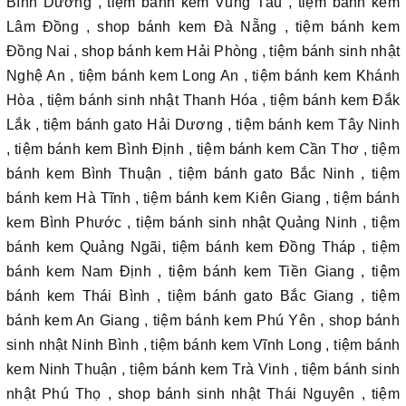
Bình Dương , tiệm bánh kem Vũng Tàu , tiệm bánh kem
Lâm Đồng , shop bánh kem Đà Nẵng , tiệm bánh kem
Đồng Nai , shop bánh kem Hải Phòng , tiệm bánh sinh nhật
Nghệ An , tiệm bánh kem Long An , tiệm bánh kem Khánh
Hòa , tiệm bánh sinh nhật Thanh Hóa , tiệm bánh kem Đắk
Lắk , tiệm bánh gato Hải Dương , tiệm bánh kem Tây Ninh
, tiệm bánh kem Bình Định , tiệm bánh kem Cần Thơ , tiệm
bánh kem Bình Thuận , tiệm bánh gato Bắc Ninh , tiệm
bánh kem Hà Tĩnh , tiệm bánh kem Kiên Giang , tiệm bánh
kem Bình Phước , tiệm bánh sinh nhật Quảng Ninh , tiệm
bánh kem Quảng Ngãi, tiệm bánh kem Đồng Tháp , tiệm
bánh kem Nam Định , tiệm bánh kem Tiền Giang , tiệm
bánh kem Thái Bình , tiệm bánh gato Bắc Giang , tiệm
bánh kem An Giang , tiệm bánh kem Phú Yên , shop bánh
sinh nhật Ninh Bình , tiệm bánh kem Vĩnh Long , tiệm bánh
kem Ninh Thuận , tiệm bánh kem Trà Vinh , tiệm bánh sinh
nhật Phú Thọ , shop bánh sinh nhật Thái Nguyên , tiệm