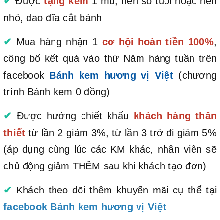
✔
Được
tặng kèm
1 mũ, nến số tuổi hoặc nến
nhỏ, dao đĩa cắt bánh
✔
Mua hàng nhận 1
cơ hội hoàn tiền 100%
,
công bố kết quả vào thứ Năm hàng tuần trên
facebook
Bánh kem hương vị Việt
(chương
trình Bánh kem 0 đồng)
✔
Được hưởng chiết khấu
khách hàng thân
thiết
từ lần 2 giảm 3%, từ lần 3 trở đi giảm 5%
(áp dụng cùng lúc các KM khác, nhân viên sẽ
chủ động giảm THÊM sau khi khách tạo đơn)
✔
Khách theo dõi thêm khuyến mãi cụ thể tại
facebook Bánh kem hương vị Việt