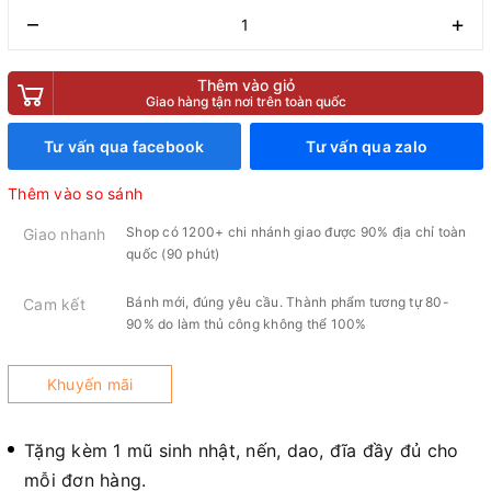
–
+
Thêm vào giỏ
Giao hàng tận nơi trên toàn quốc
Tư vấn qua facebook
Tư vấn qua zalo
Thêm vào so sánh
Shop có 1200+ chi nhánh giao được 90% địa chỉ toàn
Giao nhanh
quốc (90 phút)
Bánh mới, đúng yêu cầu. Thành phẩm tương tự 80-
Cam kết
90% do làm thủ công không thể 100%
Khuyến mãi
Tặng kèm 1 mũ sinh nhật, nến, dao, đĩa đầy đủ cho
mỗi đơn hàng.