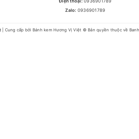
Điện thoại:
0936901789
Zalo:
0936901789
t
|
Cung cấp bởi
Bánh kem Hương Vị Việt
© Bản quyền thuộc về Ban