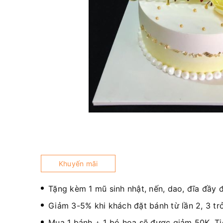
Khuyến mãi
Tặng kèm 1 mũ sinh nhật, nến, dao, đĩa đầy 
Giảm 3-5% khi khách đặt bánh từ lần 2, 3 trở
Mua 1 bánh + 1 bó hoa sẽ được giảm 50K. T