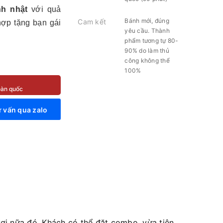
nh nhật
với quả
Bánh mới, đúng
Cam kết
hợp tặng bạn gái
yêu cầu. Thành
phẩm tương tự 80-
90% do làm thủ
công không thể
100%
toàn quốc
 vấn qua zalo
i nữa đó. Khách có thể đặt combo, vừa tiện