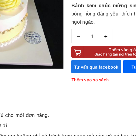
Bánh kem chúc mừng si
bóng hồng đáng yêu, thích 
ngọt ngào.
–
+
Thêm vào giỏ
Giao hàng tận nơi trên 
Tư vấn qua facebook
Tư
Thêm vào so sánh
đủ cho mỗi đơn hàng.
 đi.
iệm em không chỉ có bánh kem ngon mà còn có cả hoa tươ