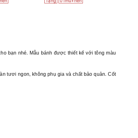
nến
Tặng
01mũ+nến
Tặng
0
cho bạn nhé. Mẫu bánh được thiết kế với tông màu
n tươi ngon, không phụ gia và chất bảo quản. Cốt