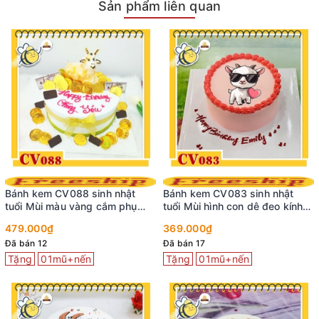
Sản phẩm liên quan
Bánh kem CV088 sinh nhật
Bánh kem CV083 sinh nhật
tuổi Mùi màu vàng cắm phụ
tuổi Mùi hình con dê đeo kính
kiện bắt con dê 3D
thú vị
479.000₫
369.000₫
Đã bán 12
Đã bán 17
Tặng
01mũ+nến
Tặng
01mũ+nến