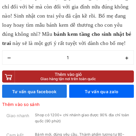
chỉ đối với bé mà còn đối với gia đình nữa đúng không
nào! Sinh nhật con trai yêu đã cận kề rồi. Bố mẹ đang
loay hoay tìm mẫu bánh kem dễ thương cho con yêu
đúng không nhỉ? Mẫu
bánh kem tầng cho sinh nhật bé
trai
này sẽ là một gợi ý rất tuyệt vời dành cho bố mẹ!
–
+
Thêm vào giỏ
Giao hàng tận nơi trên toàn quốc
Tư vấn qua facebook
Tư vấn qua zalo
Thêm vào so sánh
Shop có 1200+ chi nhánh giao được 90% địa chỉ toàn
Giao nhanh
quốc (90 phút)
Bánh mới, đúng yêu cầu. Thành phẩm tương tự 80-
Cam kết