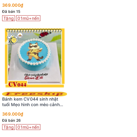
cute
369.000₫
Đã bán 15
Tặng
01mũ+nến
Bánh kem CV044 sinh nhật
tuổi Mẹo hình con mèo cảnh
sát siêu ngầu
369.000₫
Đã bán 26
Tặng
01mũ+nến