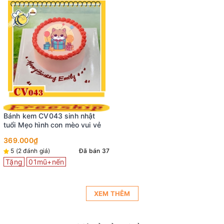
Bánh kem CV043 sinh nhật
tuổi Mẹo hình con mèo vui vẻ
369.000₫
5 (2 đánh giá)
Đã bán 37
Tặng
01mũ+nến
XEM THÊM