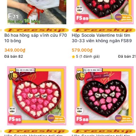
Bó hoa hồng sáp vĩnh cửu F70
Hộp Socola Valentine trái tim
10 bông
30-33 viên không ngăn FS89
349.000₫
579.000₫
Đã bán 82
5 (1 đánh giá)
Đã bán 21