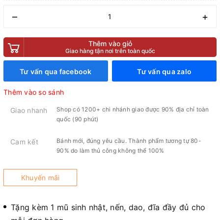
–
+
Thêm vào giỏ
Giao hàng tận nơi trên toàn quốc
Tư vấn qua facebook
Tư vấn qua zalo
Thêm vào so sánh
Shop có 1200+ chi nhánh giao được 90% địa chỉ toàn
Giao nhanh
quốc (90 phút)
Bánh mới, đúng yêu cầu. Thành phẩm tương tự 80-
Cam kết
90% do làm thủ công không thể 100%
Khuyến mãi
Tặng kèm 1 mũ sinh nhật, nến, dao, đĩa đầy đủ cho