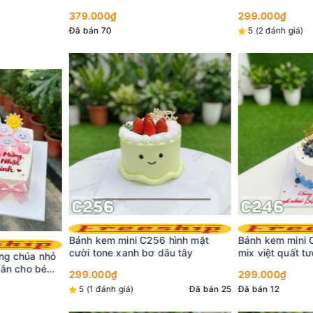
mạnh
299.000₫
299.000₫
5 (2 đánh giá)
Đã bán 9
Đã bán 15
 hình mặt
Bánh kem mini C246 viền xanh
Bánh kem mini
dâu tây
mix việt quất tươi
trắng 3D dễ t
299.000₫
299.000₫
Đã bán 25
Đã bán 12
Đã bán 4