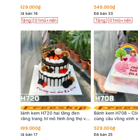
549.000₫
379.000₫
Đã bán 33
Đã bán 70
Tặng
01mũ+nến
Bánh kem mini C256
cười tone xanh bơ 
 đen
Bánh kem H708 – Công chúa nhỏ
ng thọ và
cùng cầu vồng xinh xắn cho bé
299.000₫
gái
5 (1 đánh giá)
529.000₫
Đã bán 25