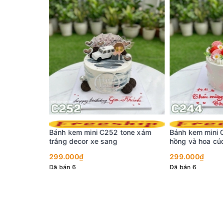
2 tone xám
Bánh kem mini C244 bánh Oreo
Bánh kem mini
g
hồng và hoa cúc nhỏ
hùng rực cháy
299.000₫
299.000₫
Đã bán 6
5 (1 đánh giá)