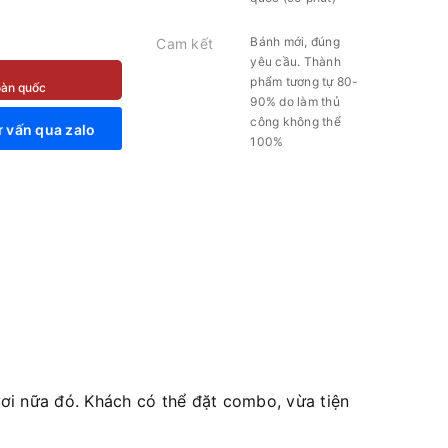
Bánh mới, đúng
Cam kết
yêu cầu. Thành
phẩm tương tự 80-
toàn quốc
90% do làm thủ
công không thể
 vấn qua zalo
100%
i nữa đó. Khách có thể đặt combo, vừa tiện