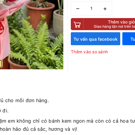
–
+
Thêm vào giỏ
Giao hàng tận nơi trên 
Tư vấn qua facebook
Tư
Thêm vào so sánh
đủ cho mỗi đơn hàng.
 đi.
iệm em không chỉ có bánh kem ngon mà còn có cả hoa tươ
 hoàn hảo đủ cả sắc, hương và vị!