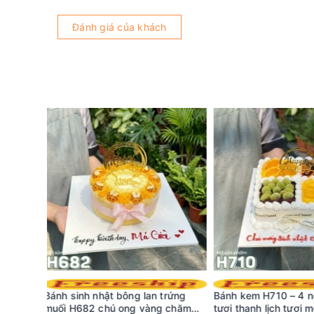
Đánh giá của khách
trứng
Bánh kem H710 – 4 ngăn trái cây
Bó hoa hồng sáp vĩ
g chăm
tươi thanh lịch tươi mới
bông