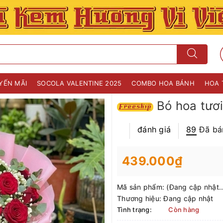
YẾN MÃI
SOCOLA VALENTINE 2025
COMBO HOA BÁNH
HOA 
Bó hoa tươi
đánh giá
89
Đã bá
439.000₫
Mã sản phẩm:
(Đang cập nhật..
Thương hiệu:
Đang cập nhật
Tình trạng:
Còn hàng