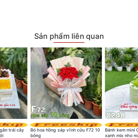
Sản phẩm liên quan
nh cửu F72 10
Bánh kem mini C248 phủ kem
Bánh kem min
xanh mix nho mẫu đơn
Heineken sang