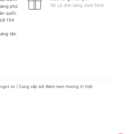
Tất cả đơn hàng dưới 5KM
hàng phủ
oàn quốc.
Nội
154
hàng tận
hngot.vn
|
Cung cấp bởi
Bánh kem Hương Vị Việt