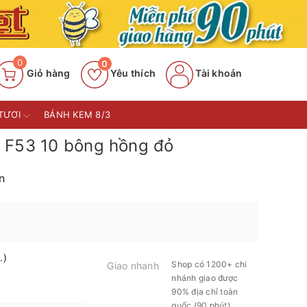
0
0
Giỏ hàng
Yêu thích
Tài khoản
TƯƠI
BÁNH KEM 8/3
 F53 10 bông hồng đỏ
n
.)
Shop có 1200+ chi
Giao nhanh
nhánh giao được
90% địa chỉ toàn
quốc (90 phút)