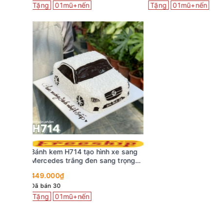
Tặng
01mũ+nến
Bánh kem mini C25
trắng decor xe san
xe sang
299.000₫
g trọng
Đã bán 6