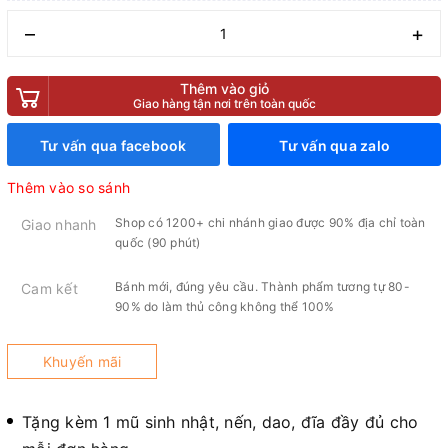
–
+
Thêm vào giỏ
Giao hàng tận nơi trên toàn quốc
Tư vấn qua facebook
Tư vấn qua zalo
Thêm vào so sánh
Shop có 1200+ chi nhánh giao được 90% địa chỉ toàn
Giao nhanh
quốc (90 phút)
Bánh mới, đúng yêu cầu. Thành phẩm tương tự 80-
Cam kết
90% do làm thủ công không thể 100%
Khuyến mãi
Tặng kèm 1 mũ sinh nhật, nến, dao, đĩa đầy đủ cho