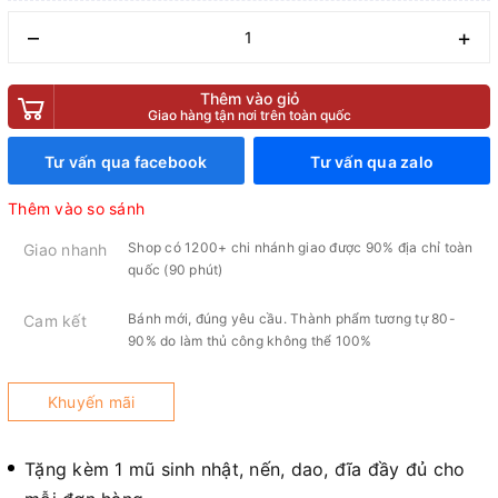
–
+
Thêm vào giỏ
Giao hàng tận nơi trên toàn quốc
Tư vấn qua facebook
Tư vấn qua zalo
Thêm vào so sánh
Shop có 1200+ chi nhánh giao được 90% địa chỉ toàn
Giao nhanh
quốc (90 phút)
Bánh mới, đúng yêu cầu. Thành phẩm tương tự 80-
Cam kết
90% do làm thủ công không thể 100%
Khuyến mãi
Tặng kèm 1 mũ sinh nhật, nến, dao, đĩa đầy đủ cho