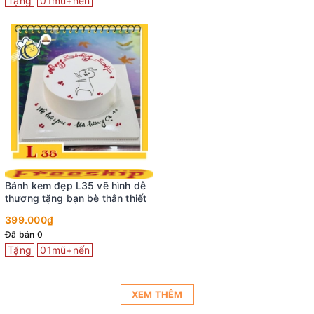
Tặng
01mũ+nến
Bánh kem đẹp L35 vẽ hình dễ
thương tặng bạn bè thân thiết
399.000₫
Đã bán 0
Tặng
01mũ+nến
XEM THÊM