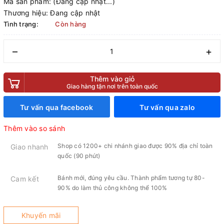
Mã sản phẩm:
(Đang cập nhật...)
Thương hiệu:
Đang cập nhật
Tình trạng:
Còn hàng
–
+
Thêm vào giỏ
Giao hàng tận nơi trên toàn quốc
Tư vấn qua facebook
Tư vấn qua zalo
Thêm vào so sánh
Shop có 1200+ chi nhánh giao được 90% địa chỉ toàn
Giao nhanh
quốc (90 phút)
Bánh mới, đúng yêu cầu. Thành phẩm tương tự 80-
Cam kết
90% do làm thủ công không thể 100%
Khuyến mãi