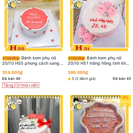
Bánh kem phụ nữ
Bánh kem phụ nữ
20/10 H55 phong cách sang
20/10 H51 trắng hồng tinh khôi
trọng mới nhất hiện nay
cho bạn gái, vợ yêu
359.000₫
399.000₫
Đã bán 46
5 (3 đánh giá)
Đã bán 45
Tặng
01mũ+nến
9%
GIẢM