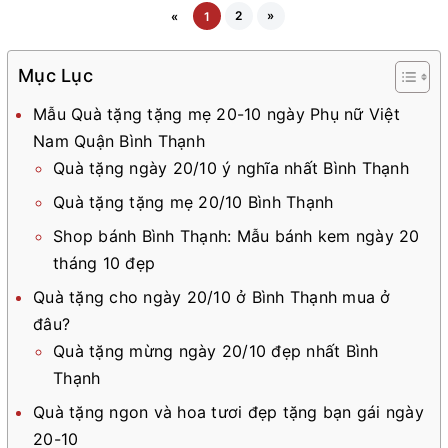
2
»
«
1
Mục Lục
Mẫu Quà tặng tặng mẹ 20-10 ngày Phụ nữ Việt
Nam Quận Bình Thạnh
Quà tặng ngày 20/10 ý nghĩa nhất Bình Thạnh
Quà tặng tặng mẹ 20/10 Bình Thạnh
Shop bánh Bình Thạnh: Mẫu bánh kem ngày 20
tháng 10 đẹp
Quà tặng cho ngày 20/10 ở Bình Thạnh mua ở
đâu?
Quà tặng mừng ngày 20/10 đẹp nhất Bình
Thạnh
Quà tặng ngon và hoa tươi đẹp tặng bạn gái ngày
20-10