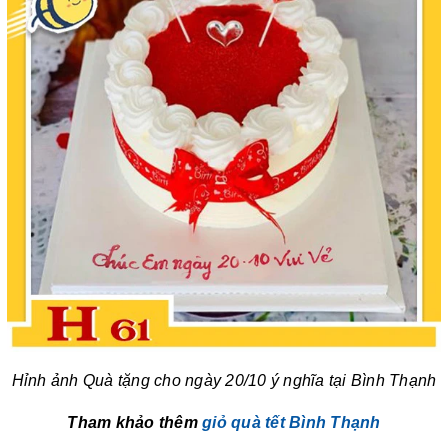
Hỉnh ảnh Quà tặng cho ngày 20/10 ý nghĩa tại Bình Thạnh
Tham khảo thêm
giỏ quà tết Bình Thạnh