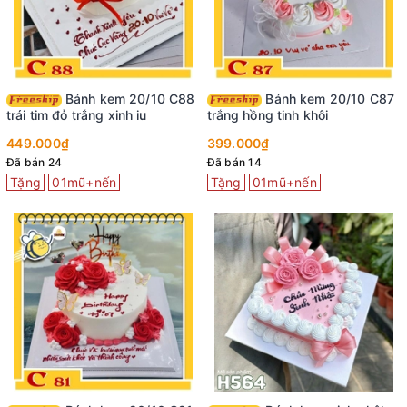
Bánh kem 20/10 C88
Bánh kem 20/10 C87
trái tim đỏ trắng xinh iu
trắng hồng tinh khôi
449.000₫
399.000₫
Đã bán 24
Đã bán 14
Tặng
01mũ+nến
Tặng
01mũ+nến