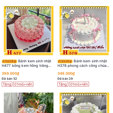
Bánh kem sinh nhật
Bánh kem sinh nhật
H477 bông kem hồng trắng
H378 phong cách công chúa
viền rắc bi bạc sang chảnh
phối ruy băng nơ hồng xinh xắn
399.000₫
349.000₫
Đã bán 52
Đã bán 29
Tặng
01mũ+nến
Tặng
01mũ+nến