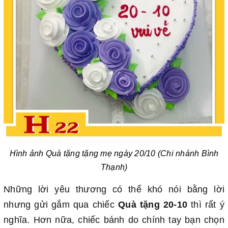
Hình ảnh Quà tặng tặng mẹ ngày 20/10 (Chi nhánh Bình
Thạnh)
Những lời yêu thương có thể khó nói bằng lời
nhưng gửi gắm qua chiếc
Quà tặng 20-10
thì rất ý
nghĩa. Hơn nữa, chiếc bánh do chính tay bạn chọn