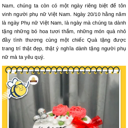
Nam, chúng ta còn có một ngày riêng biệt để tôn
vinh người phụ nữ Việt Nam. Ngày 20/10 hằng năm
là ngày Phụ nữ Việt Nam, là ngày mà chúng ta dành
tặng những bó hoa tươi thắm, những món quà nhỏ
đầy tình thương cùng một chiếc Quà tặng được
trang trí thật đẹp, thật ý nghĩa dành tặng người phụ
nữ mà ta yêu quý.