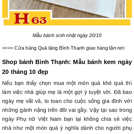
Mẫu bánh sinh nhật ngày 20/10
>>>> Cửa hàng Quà tặng Bình Thạnh giao hàng tận nơi
Shop bánh Bình Thạnh: Mẫu bánh kem ngày
20 tháng 10 đẹp
Nếu bạn thấy chọn mua một món quà khó quá thì
làm việc nhà giúp mẹ là một gợi ý tuyệt vời. Đã bao
ngày mẹ vất vả, lo toan cho cuộc sống gia đình với
những gánh nặng trên đôi vai gầy. Vậy tại sao trong
ngày Phụ nữ Việt Nam bạn lại không chia sẻ việc
nhà như một món quà ý nghĩa dành cho người phụ