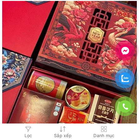
Lọc
Sắp xếp
Danh mục