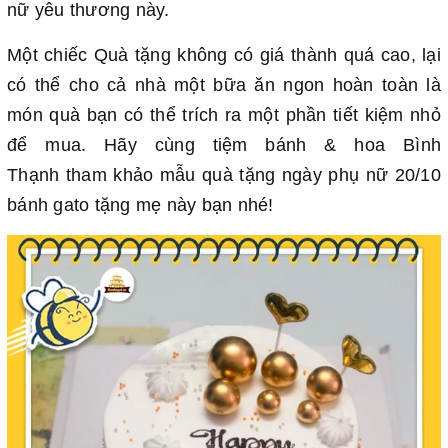
nữ yêu thương này.
Một chiếc Quà tặng không có giá thành quá cao, lại
có thể cho cả nhà một bữa ăn ngon hoàn toàn là
món quà bạn có thể trích ra một phần tiết kiệm nhỏ
để mua. Hãy cùng tiệm bánh & hoa Bình
Thạnh tham khảo mẫu quà tặng ngày phụ nữ 20/10
bánh gato tặng mẹ này bạn nhé!