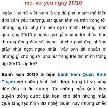
mẹ, vợ yêu ngày 20/10
Ngày Phụ nữ Việt Nam là dịp để phái mạnh thể hiện
tình cảm yêu thương, sự quan tâm và trân trọng tới
những người phụ nữ bên cạnh mình. Những món
quà tặng 20/10 ý nghĩa gửi gắm cùng lời chúc thân
thương đong đầy sẽ mang lại cho phái đẹp những
giây phút ngọt ngào nhất. Vậy bạn đã chuẩn bị
những gì cho người phụ nữ trong trái tim mình trong
dịp 20/10 sắp tới?
Banh kem 20/10 ở tiệm
bánh kem Quận Bình
Thạnh
với những hình ảnh được trang trí vô cùng
độc đáo và ấn tượng. Từ những mẫu Quà tặng
truyền thống được bắt hoa, cho đến những mẫu
Quà tặng tạo hình 3D nghệ thuật, hay những chiếc