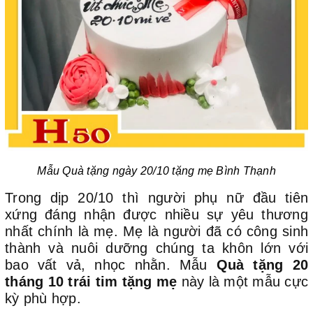
Mẫu Quà tặng ngày 20/10 tặng mẹ Bình Thạnh
Trong dịp 20/10 thì người phụ nữ đầu tiên
xứng đáng nhận được nhiều sự yêu thương
nhất chính là mẹ. Mẹ là người đã có công sinh
thành và nuôi dưỡng chúng ta khôn lớn với
bao vất vả, nhọc nhằn. Mẫu
Quà tặng 20
tháng 10 trái tim tặng mẹ
này là một mẫu cực
kỳ phù hợp.