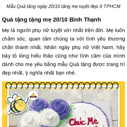
Mẫu Quà tặng ngày 20/10 tặng mẹ tuyệt đẹp ở TPHCM
Quà tặng tặng mẹ 20/10 Bình Thạnh
Mẹ là người phụ nữ tuyệt vời nhất trên đời. Mẹ luôn
chăm sóc, quan tâm chúng ta với tình yêu thương
chân thành nhất. Nhân ngày phụ nữ Việt Nam, hãy
bày tỏ lòng hiếu thảo cũng như tình cảm của mình
dành cho mẹ yêu bằng mẫu Quà tặng được trang trí
đẹp nhất, ý nghĩa nhất bạn nhé.