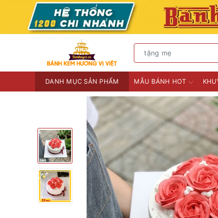
DANH MỤC SẢN PHẨM
MẪU BÁNH HOT
KHU