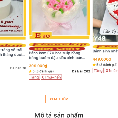
rắng vẽ trái
Bánh sinh nhậ
Bánh kem E70 hoa tulip hồng
ch tháng dưới
trắng bướm đậu siêu xinh bán
449.000₫
chạy
5 (3 đánh giá)
399.000₫
Đã bán 78
Tặng
01mũ+
5 (3 đánh giá)
Đã bán 262
Tặng
01mũ+nến
XEM THÊM
Mô tả sản phẩm