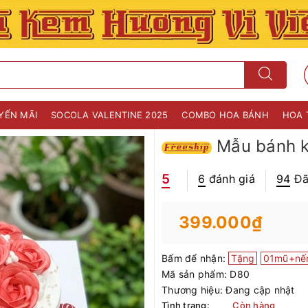
YẾN MÃI
SOCOLA VALENTINE 2025
COMBO HOA BÁNH
HOA 
Mẫu bánh k
5
6
đánh giá
94
Đã
399.000₫
Bấm để nhận:
Tặng
01mũ+nế
Mã sản phẩm:
D80
Thương hiệu:
Đang cập nhật
Tình trạng:
Còn hàng