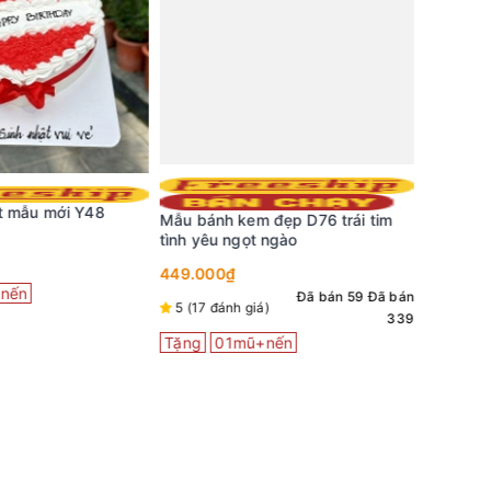
Mẫu bán
miện quý
t mẫu mới Y48
Mẫu bánh kem đẹp D76 trái tim
tình yêu ngọt ngào
399.000
5 (11 đá
449.000₫
Tặng
0
nến
Đã bán 59
Đã bán
5 (17 đánh giá)
339
Tặng
01mũ+nến