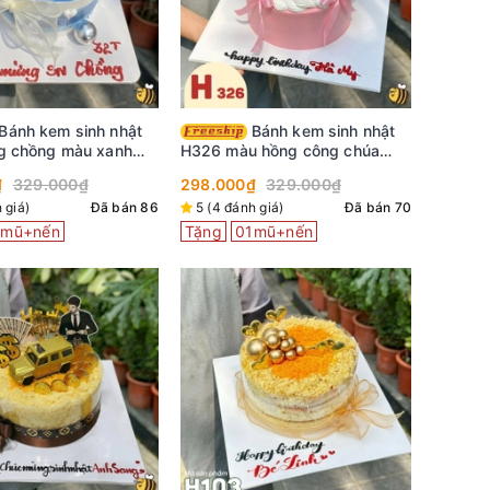
Bánh kem sinh nhật
g chồng màu xanh
H326 màu hồng công chúa
 viền kem trắng
thắt nơ ruy băng
₫
329.000₫
298.000₫
329.000₫
 giá)
Đã bán 86
5 (4 đánh giá)
Đã bán 70
1mũ+nến
Tặng
01mũ+nến