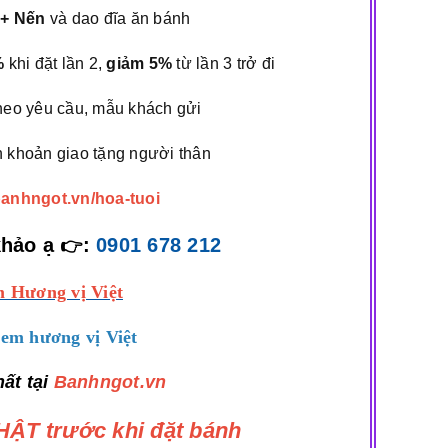
 + Nến
và dao đĩa ăn bánh
%
khi đặt lần 2,
giảm 5%
từ lần 3 trở đi
heo yêu cầu, mẫu khách gửi
 khoản giao tặng người thân
/banhngot.vn/hoa-tuoi
khảo ạ
:
0901 678 212
👉
 Hương vị Việt
em hương vị Việt
ất tại
Banhngot.vn
ẬT trước khi đặt bánh