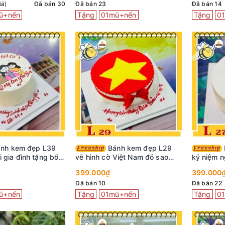
iá)
Đã bán 30
Đã bán 23
Đã bán 14
ũ+nến
Tặng
01mũ+nến
Tặng
0
Bánh kem đẹp L29
Bánh kem đẹp L27
i gia đình tặng bố
vẽ hình cờ Việt Nam đỏ sao
kỷ niệm n
vàng
cưới dễ 
399.000₫
399.000
Đã bán 10
Đã bán 22
ũ+nến
Tặng
01mũ+nến
Tặng
0