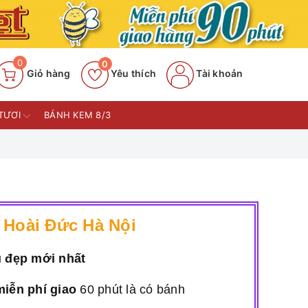
0
0
Giỏ hàng
Yêu thích
Tài khoản
TƯƠI
BÁNH KEM 8/3
 Hoài Đức Hà Nội
u đẹp mới nhất
miễn phí giao
60 phút là có bánh