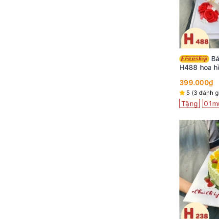
Bánh kem sinh nhật
H488 hoa h
cùng bướm 
399.000₫
5 (3 đánh g
Tặng
01m