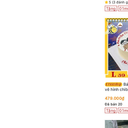
5 (3 đánh g
Tặng
01m
Bánh kem đẹp L39
vẽ hình chib
mẹ
479.000₫
Đã bán 20
Tặng
01m