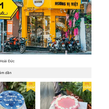
 Hoài Đức
iảm dần
9%
9%
GIẢM
GIẢM