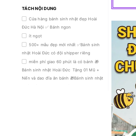
TÁCH NỘI DUNG
Cửa hàng bánh sinh nhật đẹp Hoài
Đức Hà Nội ✅ Bánh ngon
ít ngọt
500+ mẫu đẹp mới nhất ✅Bánh sinh
nhật Hoài Đức có đội shipper riêng
miễn phí giao 60 phút là có bánh 🎁
Bánh sinh nhật Hoài Đức Tặng 01 Mũ +
Nến và dao đĩa ăn bánh 🎁Bánh sinh nhật
Hoài Đức Ưu đãi trọn đời
giảm 3% khi đặt lần 2
giảm 5% từ lần 3 trở đi 📌Bánh sinh
nhật Hoài Đức Có nhận làm theo yêu cầu
mẫu khách gửi 📌Bánh sinh nhật Hoài
Đức Có nhận chuyển khoản giao tặng