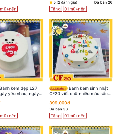
5 (2 đánh giá)
Đã bán 26
1mũ+nến
Tặng
01mũ+nến
Bánh kem sinh nhật
gày yêu nhau, ngày
CF20 viết chữ nhiều màu sắc
thương
cực vui nhộn
₫
399.000₫
Đã bán 33
1mũ+nến
Tặng
01mũ+nến