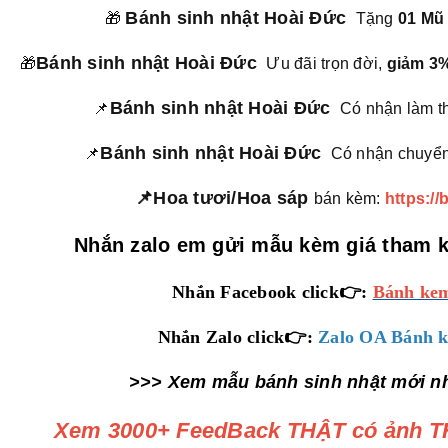
Bánh sinh nhật Hoài Đức
🎁
Tặng
01 Mũ
Bánh sinh nhật Hoài Đức
🎁
Ưu đãi trọn đời,
giảm 3
Bánh sinh nhật Hoài Đức
📌
Có nhận làm t
Bánh sinh nhật Hoài Đức
📌
Có nhận chuyển
📌Hoa tươi/Hoa sáp
bán kèm:
https:/
Nhắn zalo em gửi mẫu kèm giá tham 
Nhắn Facebook click👉:
Bánh kem
Nhắn Zalo click👉:
Zalo OA Bánh k
>>> Xem mẫu bánh sinh nhật mới nh
Xem 3000+ FeedBack THẬT có ảnh TH