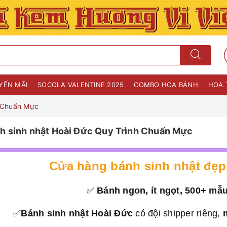
YẾN MÃI
SOCOLA VALENTINE 2025
COMBO HOA BÁNH
HOA 
h Chuẩn Mực
h sinh nhật Hoài Đức Quy Trình Chuẩn Mực
Cửa hàng bánh sinh nhật đẹp
✅
Bánh ngon, ít ngọt, 500+ mẫ
✅
Bánh sinh nhật Hoài Đức
có đội shipper riêng,