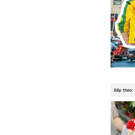
người thân 📌Hoa tươi/Hoa sáp bán
kèm: https://banhngot.vn/hoa-tuoi Nhắn
zalo em gửi mẫu kèm giá tham khảo
ạ 👉: 0901 678 212 Nhắn Facebook click
👉: Bánh kem Hương vị Việt Nhắn Zalo
click👉: Zalo OA Bánh kem hương vị Việt
>>> Xem mẫu bánh sinh nhật mới nhất
tại Banhngot.vn Xem 3000+ FeedBack
THẬT có ảnh THẬT trước khi đặt bánh
Cửa hàng bánh sinh nhât ngon Hoài Đức
Xếp theo: