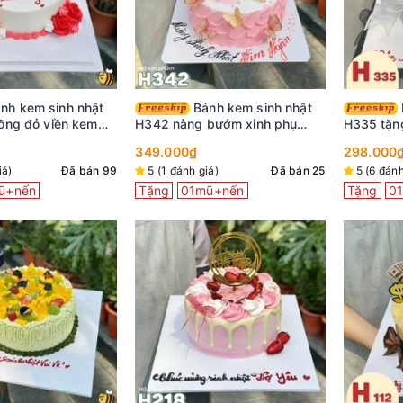
Bánh kem sinh nhật
Bánh kem sinh nhật
ồng đỏ viền kem
H342 nàng bướm xinh phụ
H335 tặn
xinh
kiện cô gái trang trí
nước biển
349.000₫
298.000
iá)
Đã bán 99
5 (1 đánh giá)
Đã bán 25
5 (6 đánh
ũ+nến
Tặng
01mũ+nến
Tặng
0