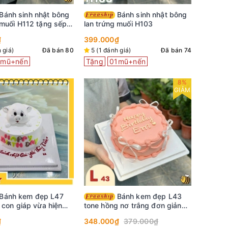
Bánh sinh nhật bông
 muối H112 tặng sếp,
lan trứng muối H103
trang trí siêu xe
₫
399.000₫
 giá)
Đã bán 80
5 (1 đánh giá)
Đã bán 74
1mũ+nến
Tặng
01mũ+nến
8%
GIẢM
Bánh kem đẹp L43
2 con giáp vừa hiện
tone hồng nơ trắng đơn giản
ơn giản
mà xinh hết nấc
₫
348.000₫
379.000₫