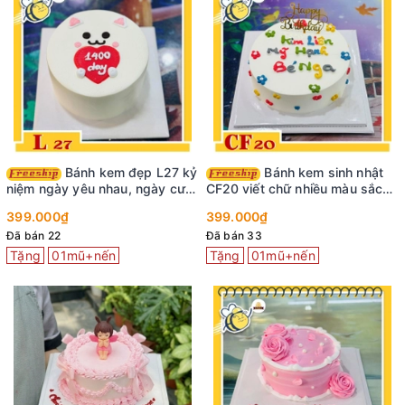
Bánh kem đẹp L27 kỷ
Bánh kem sinh nhật
niệm ngày yêu nhau, ngày cưới
CF20 viết chữ nhiều màu sắc
dễ thương
cực vui nhộn
399.000₫
399.000₫
Đã bán 22
Đã bán 33
Tặng
01mũ+nến
Tặng
01mũ+nến