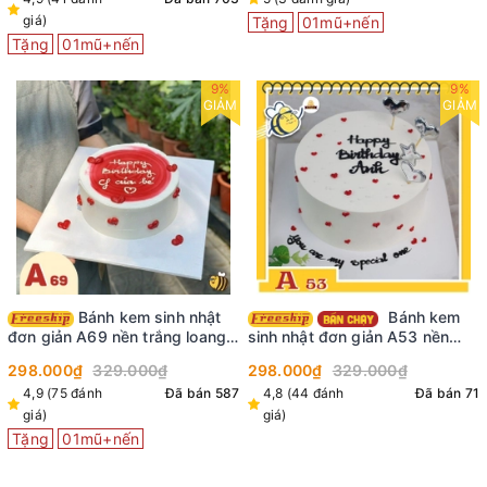
giá)
Tặng
01mũ+nến
Tặng
01mũ+nến
9%
9%
GIẢM
GIẢM
Bánh kem sinh nhật
Bánh kem
đơn giản A69 nền trắng loang
sinh nhật đơn giản A53 nền
màu đỏ ở mặt vẽ nhiều tim đỏ
màu trắng vẽ nhiều tim đỏ cắm
298.000₫
329.000₫
298.000₫
329.000₫
nho nhỏ xinh xinh
phụ kiện lấp lánh
4,9 (75 đánh
Đã bán 587
4,8 (44 đánh
Đã bán 71
giá)
giá)
Tặng
01mũ+nến