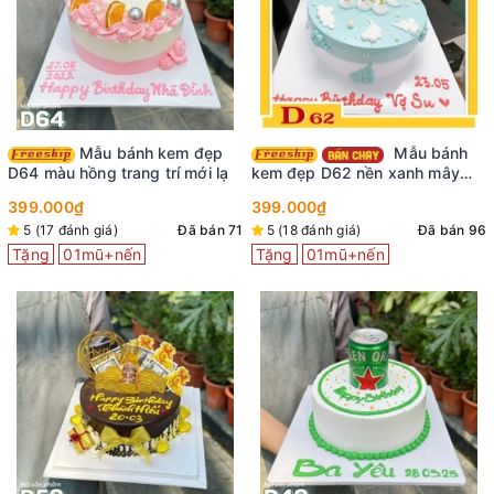
Mẫu bánh kem đẹp
Mẫu bánh
D64 màu hồng trang trí mới lạ
kem đẹp D62 nền xanh mây
trời siêu xinh
399.000₫
399.000₫
5 (17 đánh giá)
Đã bán 71
5 (18 đánh giá)
Đã bán 96
Tặng
01mũ+nến
Tặng
01mũ+nến