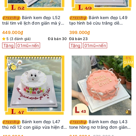
Bánh kem đẹp L52
Bánh kem đẹp L49
trái tim vẽ lịch đơn giản mà ý
tạo hình bé cừu trắng dễ
nghĩa
thương cung Bạch Dương
449.000₫
399.000₫
5 (3 đánh giá)
Đã bán 30
Đã bán 23
Tặng
01mũ+nến
Tặng
01mũ+nến
8%
GIẢM
Bánh kem đẹp L47
Bánh kem đẹp L43
thú nổi 12 con giáp vừa hiện đại
tone hồng nơ trắng đơn giản
vừa đơn giản
mà xinh hết nấc