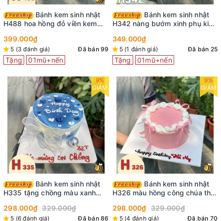
Bánh kem sinh nhật
Bánh kem sinh nhật
H488 hoa hồng đỏ viền kem
H342 nàng bướm xinh phụ kiện
cùng bướm xinh
cô gái trang trí
399.000₫
349.000₫
5 (3 đánh giá)
Đã bán 99
5 (1 đánh giá)
Đã bán 25
Tặng
01mũ+nến
Tặng
01mũ+nến
9%
9%
GIẢM
GIẢM
Bánh kem sinh nhật
Bánh kem sinh nhật
H335 tặng chồng màu xanh
H326 màu hồng công chúa thắt
nước biển viền kem trắng
nơ ruy băng
298.000₫
329.000₫
298.000₫
329.000₫
5 (6 đánh giá)
Đã bán 86
5 (4 đánh giá)
Đã bán 70