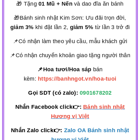
🎁 Tặng
01 Mũ + Nến
và dao đĩa ăn bánh
🎁Bánh sinh nhật Kim Sơn: Ưu đãi trọn đời,
giảm 3%
khi đặt lần 2,
giảm 5%
từ lần 3 trở đi
📌Có nhận làm theo yêu cầu, mẫu khách gửi
📌Có nhận chuyển khoản giao tặng người thân
📌Hoa tươi/Hoa sáp
bán
kèm:
https://banhngot.vn/hoa-tuoi
Gọi SDT (có zalo):
0901678202
Nhắn Facebook click👉:
Bánh sinh nhật
Hương vị Việt
Nhắn Zalo click👉:
Zalo OA Bánh sinh nhật
hương vị Việt