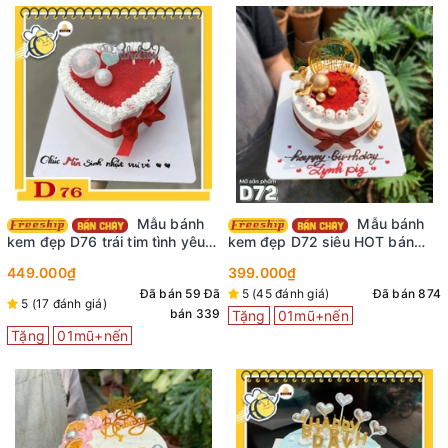
Mẫu bánh
Mẫu bánh
kem đẹp D76 trái tim tình yêu
kem đẹp D72 siêu HOT bán
ngọt ngào
chạy nhất tại shop
449.000₫
399.000₫
Đã bán 59
Đã
5 (45 đánh giá)
Đã bán 874
5 (17 đánh giá)
bán 339
Tặng
01mũ+nến
Tặng
01mũ+nến