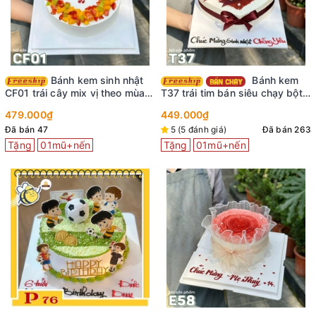
Bánh kem sinh nhật
Bánh kem
CF01 trái cây mix vị theo mùa
T37 trái tim bán siêu chạy bột
thơm ngon tươi mát
red velved viết chữ lên ruy
479.000₫
449.000₫
băng sáng tạo
Đã bán 47
5 (5 đánh giá)
Đã bán 263
Tặng
01mũ+nến
Tặng
01mũ+nến