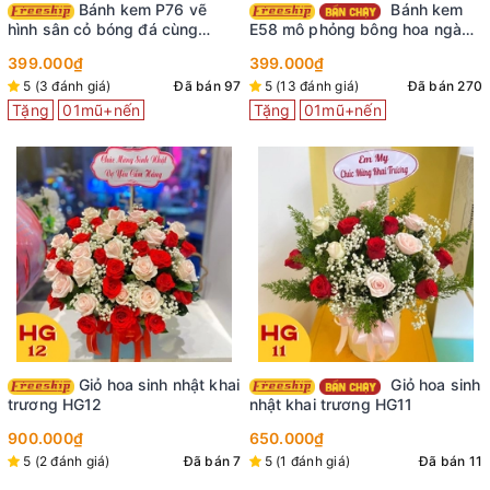
Bánh kem P76 vẽ
Bánh kem
hình sân cỏ bóng đá cùng
E58 mô phỏng bông hoa ngàn
những hình dán em bé trai vui
cánh màu đỏ nhìn là mê
399.000₫
399.000₫
vẻ
5 (3 đánh giá)
Đã bán 97
5 (13 đánh giá)
Đã bán 270
Tặng
01mũ+nến
Tặng
01mũ+nến
Giỏ hoa sinh nhật khai
Giỏ hoa sinh
trương HG12
nhật khai trương HG11
900.000₫
650.000₫
5 (2 đánh giá)
Đã bán 7
5 (1 đánh giá)
Đã bán 11