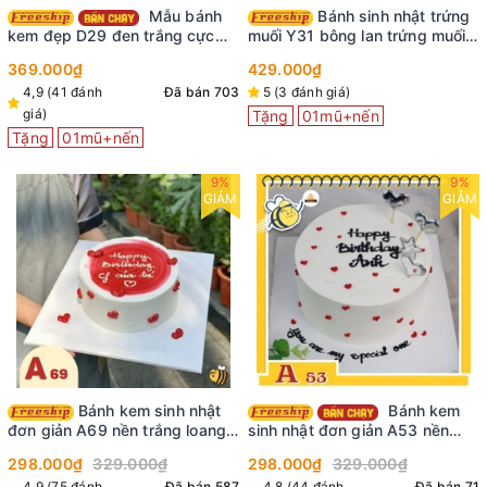
Mẫu bánh
Bánh sinh nhật trứng
kem đẹp D29 đen trắng cực
muối Y31 bông lan trứng muối
xinh yêu ai cũng mê
ngon
369.000₫
429.000₫
4,9 (41 đánh
Đã bán 703
5 (3 đánh giá)
giá)
Tặng
01mũ+nến
Tặng
01mũ+nến
9%
9%
GIẢM
GIẢM
Bánh kem sinh nhật
Bánh kem
đơn giản A69 nền trắng loang
sinh nhật đơn giản A53 nền
màu đỏ ở mặt vẽ nhiều tim đỏ
màu trắng vẽ nhiều tim đỏ cắm
298.000₫
329.000₫
298.000₫
329.000₫
nho nhỏ xinh xinh
phụ kiện lấp lánh
4,9 (75 đánh
Đã bán 587
4,8 (44 đánh
Đã bán 71