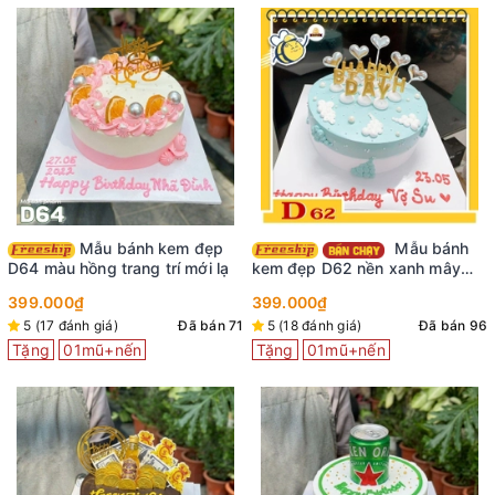
Mẫu bánh kem đẹp
Mẫu bánh
D64 màu hồng trang trí mới lạ
kem đẹp D62 nền xanh mây
trời siêu xinh
399.000₫
399.000₫
5 (17 đánh giá)
Đã bán 71
5 (18 đánh giá)
Đã bán 96
Tặng
01mũ+nến
Tặng
01mũ+nến