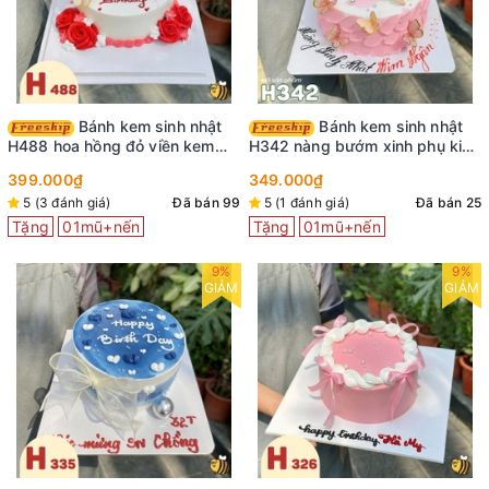
Bánh kem sinh nhật
Bánh kem sinh nhật
H488 hoa hồng đỏ viền kem
H342 nàng bướm xinh phụ kiện
cùng bướm xinh
cô gái trang trí
399.000₫
349.000₫
5 (3 đánh giá)
Đã bán 99
5 (1 đánh giá)
Đã bán 25
Tặng
01mũ+nến
Tặng
01mũ+nến
9%
9%
GIẢM
GIẢM