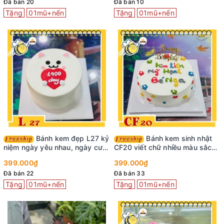
Đã bán 20
Đã bán 10
Tặng
01mũ+nến
Tặng
01mũ+nến
Bánh kem đẹp L27 kỷ
Bánh kem sinh nhật
niệm ngày yêu nhau, ngày cưới
CF20 viết chữ nhiều màu sắc
dễ thương
cực vui nhộn
399.000₫
399.000₫
Đã bán 22
Đã bán 33
Tặng
01mũ+nến
Tặng
01mũ+nến