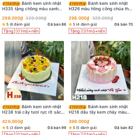
Bánh kem sinh nhật
Bánh kem sinh nhật
H335 tặng chồng màu xanh
H326 màu hồng công chúa thắt
nước biển viền kem trắng
nơ ruy băng
298.000₫
329.000₫
298.000₫
329.000₫
5 (6 đánh giá)
Đã bán 86
5 (4 đánh giá)
Đã bán 70
Tặng
01mũ+nến
Tặng
01mũ+nến
Bánh kem sinh nhật
Bánh kem sinh nhật
H238 trái cây tươi rực rỡ sắc
H218 dâu tây kem chảy màu
màu
hồng xinh xắn
429.000₫
399.000₫
5 (3 đánh giá)
Đã bán 99
5 (5 đánh giá)
Đã bán 82
Tặng
01mũ+nến
Tặng
01mũ+nến