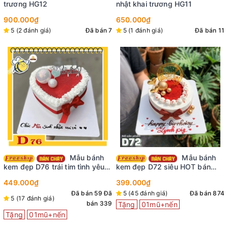
trương HG12
nhật khai trương HG11
900.000₫
650.000₫
5 (2 đánh giá)
Đã bán 7
5 (1 đánh giá)
Đã bán 11
Mẫu bánh
Mẫu bánh
kem đẹp D76 trái tim tình yêu
kem đẹp D72 siêu HOT bán
ngọt ngào
chạy nhất tại shop
449.000₫
399.000₫
Đã bán 59
Đã
5 (45 đánh giá)
Đã bán 874
5 (17 đánh giá)
bán 339
Tặng
01mũ+nến
Tặng
01mũ+nến