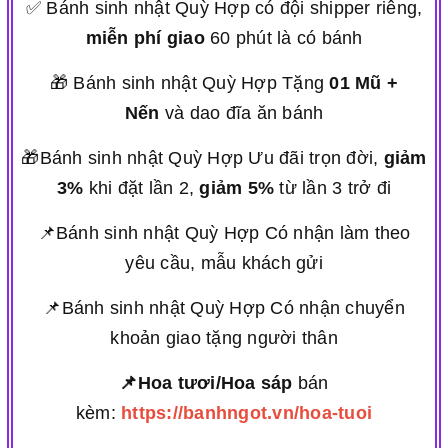
✅ Bánh sinh nhật Quỳ Hợp có đội shipper riêng,
miễn phí giao
60 phút là có bánh
🎁 Bánh sinh nhật Quỳ Hợp Tặng
01 Mũ +
Nến
và dao đĩa ăn bánh
🎁Bánh sinh nhật Quỳ Hợp Ưu đãi trọn đời,
giảm
3%
khi đặt lần 2,
giảm 5%
từ lần 3 trở đi
📌Bánh sinh nhật Quỳ Hợp Có nhận làm theo
yêu cầu, mẫu khách gửi
📌Bánh sinh nhật Quỳ Hợp Có nhận chuyển
khoản giao tặng người thân
📌Hoa tươi/Hoa sáp
bán
kèm:
https://banhngot.vn/hoa-tuoi