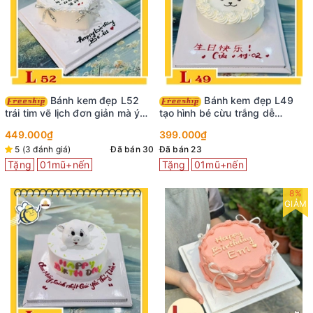
Bánh kem đẹp L52
Bánh kem đẹp L49
trái tim vẽ lịch đơn giản mà ý
tạo hình bé cừu trắng dễ
nghĩa
thương cung Bạch Dương
449.000₫
399.000₫
5 (3 đánh giá)
Đã bán 30
Đã bán 23
Tặng
01mũ+nến
Tặng
01mũ+nến
8%
GIẢM