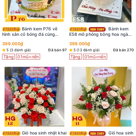
Bánh kem P76 vẽ
Bánh kem
hình sân cỏ bóng đá cùng
E58 mô phỏng bông hoa ngàn
những hình dán em bé trai vui
cánh màu đỏ nhìn là mê
399.000₫
399.000₫
vẻ
5 (3 đánh giá)
Đã bán 97
5 (13 đánh giá)
Đã bán 270
Tặng
01mũ+nến
Tặng
01mũ+nến
Giỏ hoa sinh nhật khai
Giỏ hoa sinh