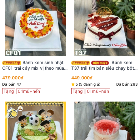
Bánh kem sinh nhật
Bánh kem
CF01 trái cây mix vị theo mùa
T37 trái tim bán siêu chạy bột
thơm ngon tươi mát
red velved viết chữ lên ruy
479.000₫
449.000₫
băng sáng tạo
Đã bán 47
5 (5 đánh giá)
Đã bán 263
Tặng
01mũ+nến
Tặng
01mũ+nến