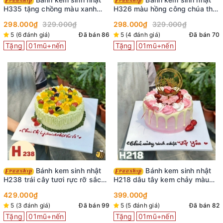
H335 tặng chồng màu xanh
H326 màu hồng công chúa thắt
nước biển viền kem trắng
nơ ruy băng
298.000₫
329.000₫
298.000₫
329.000₫
5 (6 đánh giá)
Đã bán 86
5 (4 đánh giá)
Đã bán 70
Tặng
01mũ+nến
Tặng
01mũ+nến
Bánh kem sinh nhật
Bánh kem sinh nhật
H238 trái cây tươi rực rỡ sắc
H218 dâu tây kem chảy màu
màu
hồng xinh xắn
429.000₫
399.000₫
5 (3 đánh giá)
Đã bán 99
5 (5 đánh giá)
Đã bán 82
Tặng
01mũ+nến
Tặng
01mũ+nến