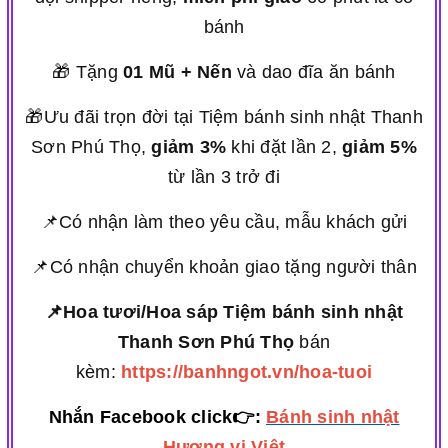
bánh
🎁 Tặng
01 Mũ + Nến
và dao đĩa ăn bánh
🎁Ưu đãi trọn đời tại Tiệm bánh sinh nhật Thanh
Sơn Phú Thọ,
giảm 3%
khi đặt lần 2,
giảm 5%
từ lần 3 trở đi
📌Có nhận làm theo yêu cầu, mẫu khách gửi
📌Có nhận chuyển khoản giao tặng người thân
📌Hoa tươi/Hoa sáp Tiệm bánh sinh nhật
Thanh Sơn Phú Thọ
bán
kèm:
https://banhngot.vn/hoa-tuoi
Nhắn Facebook click👉:
Bánh sinh nhật
Hương vị Việt