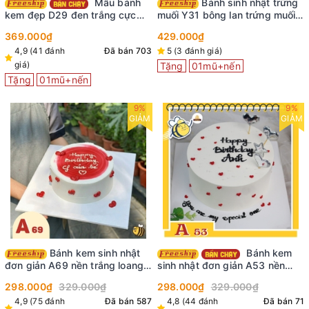
Mẫu bánh
Bánh sinh nhật trứng
kem đẹp D29 đen trắng cực
muối Y31 bông lan trứng muối
xinh yêu ai cũng mê
ngon
369.000₫
429.000₫
4,9 (41 đánh
Đã bán 703
5 (3 đánh giá)
giá)
Tặng
01mũ+nến
Tặng
01mũ+nến
9%
9%
GIẢM
GIẢM
Bánh kem sinh nhật
Bánh kem
đơn giản A69 nền trắng loang
sinh nhật đơn giản A53 nền
màu đỏ ở mặt vẽ nhiều tim đỏ
màu trắng vẽ nhiều tim đỏ cắm
298.000₫
329.000₫
298.000₫
329.000₫
nho nhỏ xinh xinh
phụ kiện lấp lánh
4,9 (75 đánh
Đã bán 587
4,8 (44 đánh
Đã bán 71