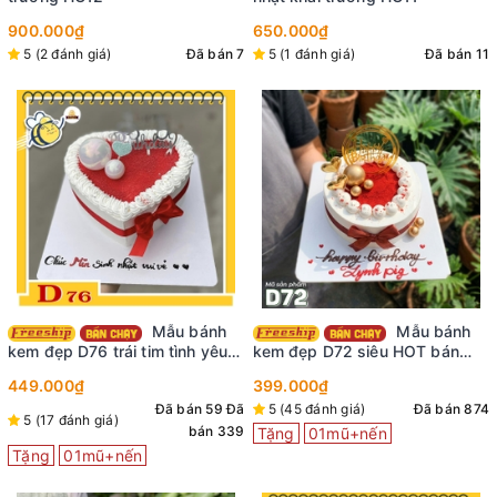
900.000₫
650.000₫
5 (2 đánh giá)
Đã bán 7
5 (1 đánh giá)
Đã bán 11
Mẫu bánh
Mẫu bánh
kem đẹp D76 trái tim tình yêu
kem đẹp D72 siêu HOT bán
ngọt ngào
chạy nhất tại shop
449.000₫
399.000₫
Đã bán 59
Đã
5 (45 đánh giá)
Đã bán 874
5 (17 đánh giá)
bán 339
Tặng
01mũ+nến
Tặng
01mũ+nến