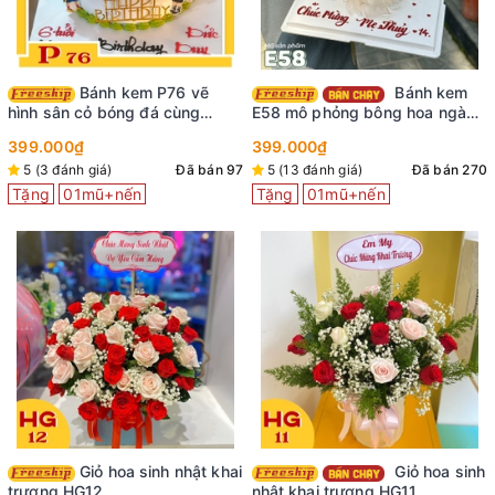
Bánh kem P76 vẽ
Bánh kem
hình sân cỏ bóng đá cùng
E58 mô phỏng bông hoa ngàn
những hình dán em bé trai vui
cánh màu đỏ nhìn là mê
399.000₫
399.000₫
vẻ
5 (3 đánh giá)
Đã bán 97
5 (13 đánh giá)
Đã bán 270
Tặng
01mũ+nến
Tặng
01mũ+nến
Giỏ hoa sinh nhật khai
Giỏ hoa sinh
trương HG12
nhật khai trương HG11