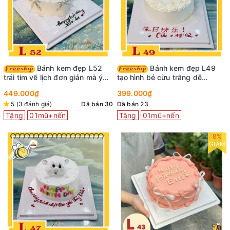
Bánh kem đẹp L52
Bánh kem đẹp L49
trái tim vẽ lịch đơn giản mà ý
tạo hình bé cừu trắng dễ
nghĩa
thương cung Bạch Dương
449.000₫
399.000₫
5 (3 đánh giá)
Đã bán 30
Đã bán 23
Tặng
01mũ+nến
Tặng
01mũ+nến
8%
GIẢM