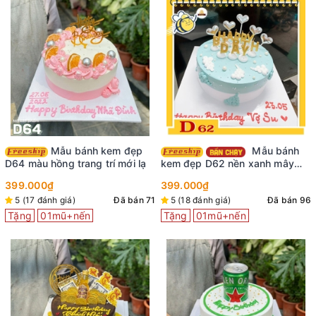
Mẫu bánh kem đẹp
Mẫu bánh
D64 màu hồng trang trí mới lạ
kem đẹp D62 nền xanh mây
trời siêu xinh
399.000₫
399.000₫
5 (17 đánh giá)
Đã bán 71
5 (18 đánh giá)
Đã bán 96
Tặng
01mũ+nến
Tặng
01mũ+nến