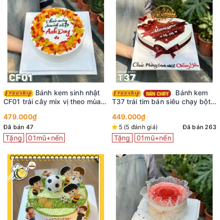
Bánh kem sinh nhật
Bánh kem
CF01 trái cây mix vị theo mùa
T37 trái tim bán siêu chạy bột
thơm ngon tươi mát
red velved viết chữ lên ruy
479.000₫
449.000₫
băng sáng tạo
Đã bán 47
5 (5 đánh giá)
Đã bán 263
Tặng
01mũ+nến
Tặng
01mũ+nến