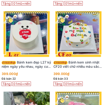
Tặng
01mũ+nến
Tặng
01mũ+nến
Bánh kem đẹp L27 kỷ
Bánh kem sinh nhật
niệm ngày yêu nhau, ngày cưới
CF20 viết chữ nhiều màu sắc
dễ thương
cực vui nhộn
399.000₫
399.000₫
Đã bán 22
Đã bán 33
Tặng
01mũ+nến
Tặng
01mũ+nến