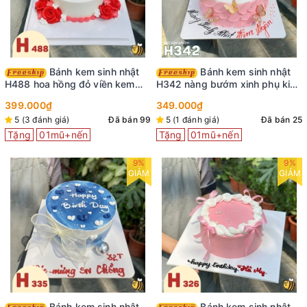
Bánh kem sinh nhật
Bánh kem sinh nhật
H488 hoa hồng đỏ viền kem
H342 nàng bướm xinh phụ kiện
cùng bướm xinh
cô gái trang trí
399.000₫
349.000₫
5 (3 đánh giá)
Đã bán 99
5 (1 đánh giá)
Đã bán 25
Tặng
01mũ+nến
Tặng
01mũ+nến
9%
9%
GIẢM
GIẢM
Bánh kem sinh nhật
Bánh kem sinh nhật