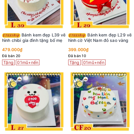
Bánh kem đẹp L39 vẽ
Bánh kem đẹp L29 vẽ
hình chibi gia đình tặng bố mẹ
hình cờ Việt Nam đỏ sao vàng
479.000₫
399.000₫
Đã bán 20
Đã bán 10
Tặng
01mũ+nến
Tặng
01mũ+nến