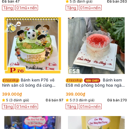
Đã bán 47
5 (5 đánh giá)
Đã bán 263
Tặng
01mũ+nến
Tặng
01mũ+nến
Bánh kem P76 vẽ
Bánh kem
hình sân cỏ bóng đá cùng
E58 mô phỏng bông hoa ngàn
những hình dán em bé trai vui
cánh màu đỏ nhìn là mê
399.000₫
399.000₫
vẻ
5 (3 đánh giá)
Đã bán 97
5 (13 đánh giá)
Đã bán 270
Tặng
01mũ+nến
Tặng
01mũ+nến