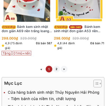
Bánh kem sinh nhật
Bánh kem
đơn giản A69 nền trắng loang
sinh nhật đơn giản A53 nền
màu đỏ ở mặt vẽ nhiều tim đỏ
màu trắng vẽ nhiều tim đỏ cắm
298.000₫
329.000₫
298.000₫
329.000₫
nho nhỏ xinh xinh
phụ kiện lấp lánh
4,9 (75 đánh
Đã bán 587
4,8 (44 đánh
Đã bán 71
giá)
giá)
Tặng
01mũ+nến
2
»
«
1
Mục Lục
Cửa hàng bánh sinh nhật Thủy Nguyên Hải Phòng
- Tiệm bánh của niềm tin, chất lượng