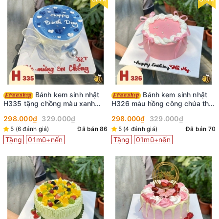
Bánh kem sinh nhật
Bánh kem sinh nhật
H335 tặng chồng màu xanh
H326 màu hồng công chúa thắt
nước biển viền kem trắng
nơ ruy băng
298.000₫
329.000₫
298.000₫
329.000₫
5 (6 đánh giá)
Đã bán 86
5 (4 đánh giá)
Đã bán 70
Tặng
01mũ+nến
Tặng
01mũ+nến