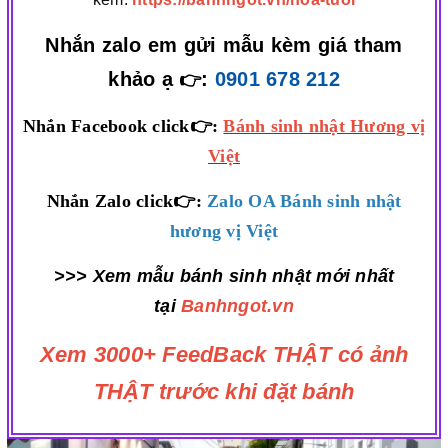
Nhắn zalo em gửi mẫu kèm giá tham
khảo ạ
:
0901 678 212
👉
Nhắn Facebook click👉:
Bánh sinh nhật Hương vị
Việt
Nhắn Zalo click👉:
Zalo OA Bánh sinh nhật
hương vị Việt
>>> Xem mẫu bánh sinh nhật mới nhất
tại
Banhngot.vn
Xem 3000+ FeedBack THẬT có ảnh
THẬT trước khi đặt bánh