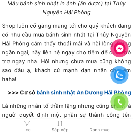
Mẫu bánh sinh nhật in ảnh (ăn được) tại Thủy
Nguyên Hải Phòng
Shop luôn cố gắng mang tới cho quý khách đang
có nhu cầu mua bánh sinh nhật tại Thủy Nguyên
Hải Phòng cảm thấy thoải mái và hài lòng. Đừng
ngần ngại, hãy liên hệ ngay cho tiệm để được hỗ
trợ ngay nha. Hỏi nhưng chưa mua cũng không
sao đâu ạ, khách cứ mạnh dạn nhắn cho em
haha!
>>> Cơ sở
bánh sinh nhật An Dương Hải Phòng
Là những nhân tố thầm lặng nhưng cũng chính là
người quyết định một phần sự thành công tên
tuổi cho tiệm, pía sau những chiếc bánh ngon
Lọc
Sắp xếp
Danh mục
miệng, bắt mắt chính là nỗ lực của đội ngũ thợ