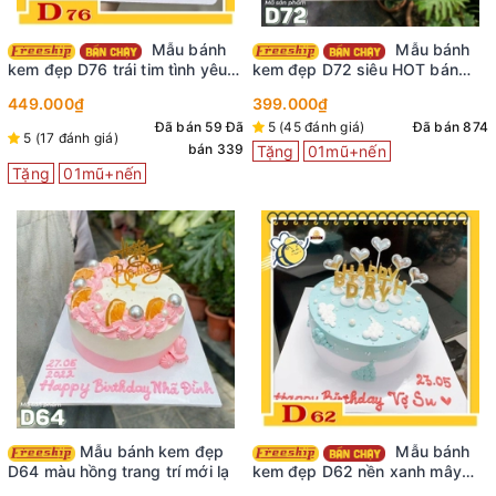
Mẫu bánh
Mẫu bánh
kem đẹp D76 trái tim tình yêu
kem đẹp D72 siêu HOT bán
ngọt ngào
chạy nhất tại shop
449.000₫
399.000₫
Đã bán 59
Đã
5 (45 đánh giá)
Đã bán 874
5 (17 đánh giá)
bán 339
Tặng
01mũ+nến
Tặng
01mũ+nến
Mẫu bánh kem đẹp
Mẫu bánh
D64 màu hồng trang trí mới lạ
kem đẹp D62 nền xanh mây
trời siêu xinh