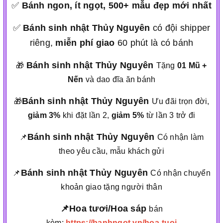
✅
Bánh ngon, ít ngọt, 500+ mẫu đẹp mới nhất
✅
Bánh sinh nhật Thủy Nguyên
có đội shipper
riêng,
miễn phí giao
60 phút là có bánh
Bánh sinh nhật Thủy Nguyên
🎁
Tặng
01 Mũ +
Nến
và dao đĩa ăn bánh
Bánh sinh nhật Thủy Nguyên
🎁
Ưu đãi trọn đời,
giảm 3%
khi đặt lần 2,
giảm 5%
từ lần 3 trở đi
Bánh sinh nhật Thủy Nguyên
📌
Có nhận làm
theo yêu cầu, mẫu khách gửi
Bánh sinh nhật Thủy Nguyên
📌
Có nhận chuyển
khoản giao tặng người thân
📌Hoa tươi/Hoa sáp
bán
kèm:
https://banhngot.vn/hoa-tuoi