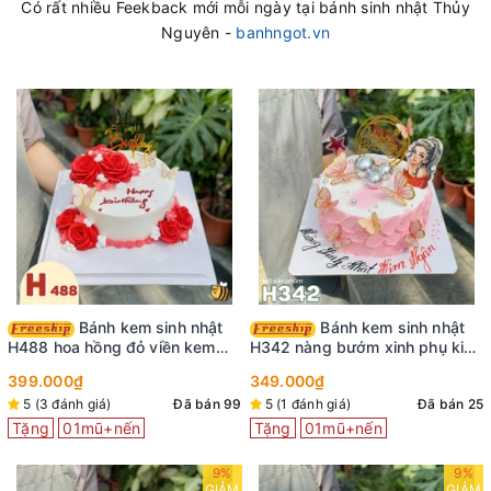
Có rất nhiều Feekback mới mỗi ngày tại bánh sinh nhật Thủy
Nguyên -
banhngot.vn
Bánh kem sinh nhật
Bánh kem sinh nhật
H488 hoa hồng đỏ viền kem
H342 nàng bướm xinh phụ kiện
cùng bướm xinh
cô gái trang trí
399.000₫
349.000₫
5 (3 đánh giá)
Đã bán 99
5 (1 đánh giá)
Đã bán 25
Tặng
01mũ+nến
Tặng
01mũ+nến
9%
9%
GIẢM
GIẢM