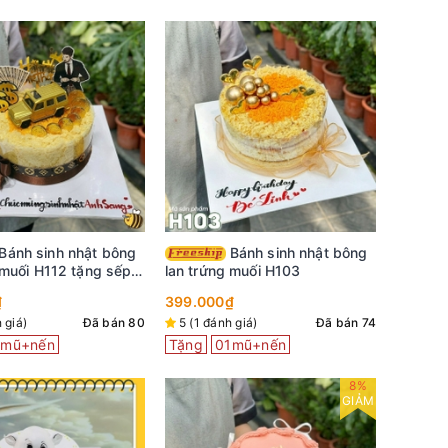
Bánh sinh nhật bông
 muối H112 tặng sếp,
lan trứng muối H103
trang trí siêu xe
₫
399.000₫
 giá)
Đã bán 80
5 (1 đánh giá)
Đã bán 74
1mũ+nến
Tặng
01mũ+nến
8%
GIẢM