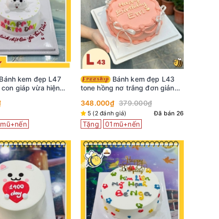
Bánh kem đẹp L43
2 con giáp vừa hiện
tone hồng nơ trắng đơn giản
ơn giản
mà xinh hết nấc
₫
348.000₫
379.000₫
5 (2 đánh giá)
Đã bán 26
1mũ+nến
Tặng
01mũ+nến