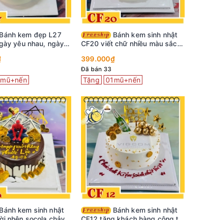
Bánh kem sinh nhật
gày yêu nhau, ngày
CF20 viết chữ nhiều màu sắc
thương
cực vui nhộn
₫
399.000₫
Đã bán 33
1mũ+nến
Tặng
01mũ+nến
Bánh kem sinh nhật
i nhện socola chảy
CF12 tặng khách hàng công ty