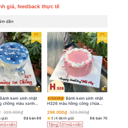
nh giá, feedback thực tế
iảm dần
9%
9%
GIẢM
GIẢM
Bánh kem sinh nhật
g chồng màu xanh
H326 màu hồng công chúa
 viền kem trắng
thắt nơ ruy băng
₫
329.000₫
298.000₫
329.000₫
 giá)
Đã bán 86
5 (4 đánh giá)
Đã bán 70
1mũ+nến
Tặng
01mũ+nến