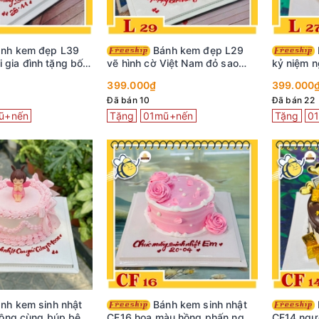
Bánh kem đẹp L29
Bánh kem đẹp L27
i gia đình tặng bố
vẽ hình cờ Việt Nam đỏ sao
kỷ niệm n
vàng
cưới dễ 
399.000₫
399.000
Đã bán 10
Đã bán 22
ũ+nến
Tặng
01mũ+nến
Tặng
0
Bánh kem sinh nhật
Bánh kem sinh nhật
ồng cùng búp bê
CF16 hoa màu hồng phấn ngọt
CF14 ngườ