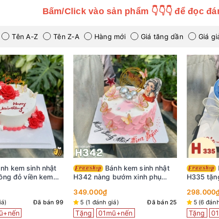
Bấm/Click vào sản phẩm 👇👇👇 để đọc đá
Tên A-Z
Tên Z-A
Hàng mới
Giá tăng dần
Giá g
Bánh kem sinh nhật
Bánh kem sinh nhật
ồng đỏ viền kem
H342 nàng bướm xinh phụ
H335 tặn
xinh
kiện cô gái trang trí
nước biển
349.000₫
298.000
iá)
Đã bán 99
5 (1 đánh giá)
Đã bán 25
5 (6 đánh
ũ+nến
Tặng
01mũ+nến
Tặng
0