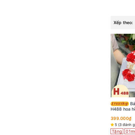
Xếp theo:
Bánh kem sinh nhật
H488 hoa h
cùng bướm 
399.000₫
5 (3 đánh g
Tặng
01m