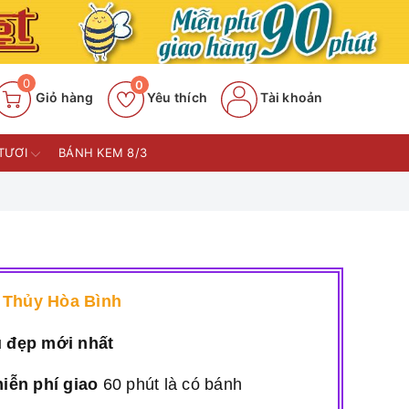
0
0
Giỏ hàng
Yêu thích
Tài khoản
TƯƠI
BÁNH KEM 8/3
n Thủy Hòa Bình
u đẹp mới nhất
iễn phí giao
60 phút là có bánh