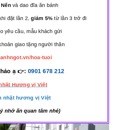
 Nến
và dao đĩa ăn bánh
hi đặt lần 2,
giảm 5%
từ lần 3 trở đi
o yêu cầu, mẫu khách gửi
hoản giao tặng người thân
banhngot.vn/hoa-tuoi
khảo ạ
:
0901 678 212
👉
nhật Hương vị Việt
 nhật hương vị Việt
 ý nhớ ấn quan tâm nhé)