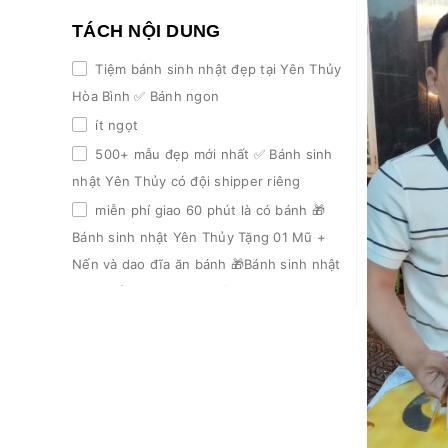
TÁCH NỘI DUNG
Tiệm bánh sinh nhật đẹp tại Yên Thủy
Hòa Bình ✅ Bánh ngon
ít ngọt
500+ mẫu đẹp mới nhất ✅ Bánh sinh
nhật Yên Thủy có đội shipper riêng
miễn phí giao 60 phút là có bánh 🎁
Bánh sinh nhật Yên Thủy Tặng 01 Mũ +
Nến và dao đĩa ăn bánh 🎁Bánh sinh nhật
Yên Thủy Ưu đãi trọn đời
giảm 3% khi đặt lần 2
giảm 5% từ lần 3 trở đi 📌Bánh sinh
nhật Yên Thủy Có nhận làm theo yêu cầu
mẫu khách gửi 📌Bánh sinh nhật Yên
Thủy Có nhận chuyển khoản giao tặng