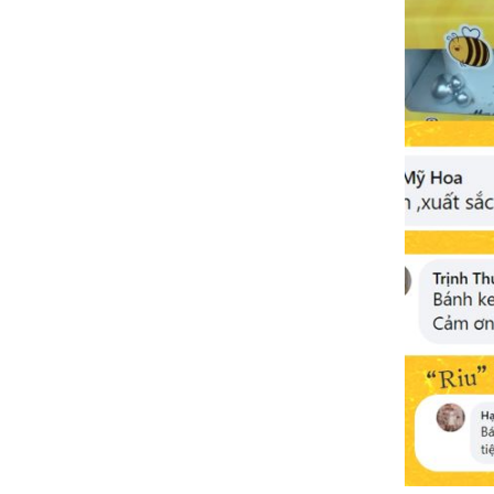
người thân 📌Hoa tươi/Hoa sáp bán
kèm: https://banhngot.vn/hoa-tuoi Nhắn
zalo em gửi mẫu kèm giá tham khảo
ạ 👉: 0901 678 212 Nhắn Facebook click
👉: Bánh sinh nhật Hương vị Việt Nhắn
Zalo click👉: Zalo OA Bánh sinh nhật
hương vị Việt (Khuyến khích chọn Zalo OA
- khách lưu ý nhớ ấn quan tâm nhé)
Bấm/Click vào sản phẩm 👇👇👇 để
đọc đánh giá
feedback thực tế