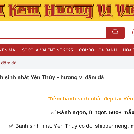
YẾN MÃI
SOCOLA VALENTINE 2025
COMBO HOA BÁNH
HOA 
ị đậm đà
h sinh nhật Yên Thủy - hương vị đậm đà
Tiệm bánh sinh nhật đẹp tại Yê
✅
Bánh ngon, ít ngọt, 500+ mẫ
✅ Bánh sinh nhật Yên Thủy có đội shipper riêng,
m