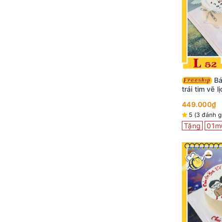
Bánh kem đẹp L52
trái tim vẽ 
nghĩa
449.000₫
5 (3 đánh g
Tặng
01m