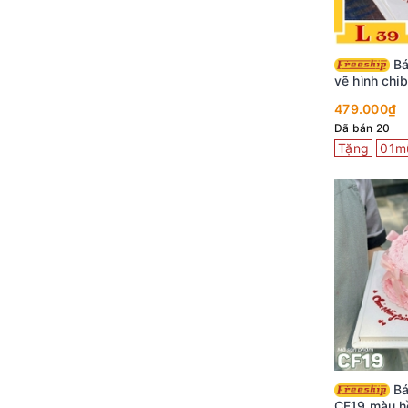
Bánh kem đẹp L39
vẽ hình chib
mẹ
479.000₫
Đã bán 20
Tặng
01m
Bánh kem sinh nhật
CF19 màu h