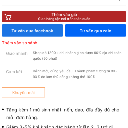
Thêm vào giỏ
Giao hàng tận nơi trên toàn quốc
Tư vấn qua facebook
Tư vấn qua zalo
Thêm vào so sánh
Shop có 1200+ chi nhánh giao được 90% địa chỉ toàn
Giao nhanh
quốc (90 phút)
Bánh mới, đúng yêu cầu. Thành phẩm tương tự 80-
Cam kết
90% do làm thủ công không thể 100%
Khuyến mãi
Tặng kèm 1 mũ sinh nhật, nến, dao, đĩa đầy đủ cho
mỗi đơn hàng.
Giảm 3-5% khi khách đặt bánh từ lần 2, 3 trở đi.