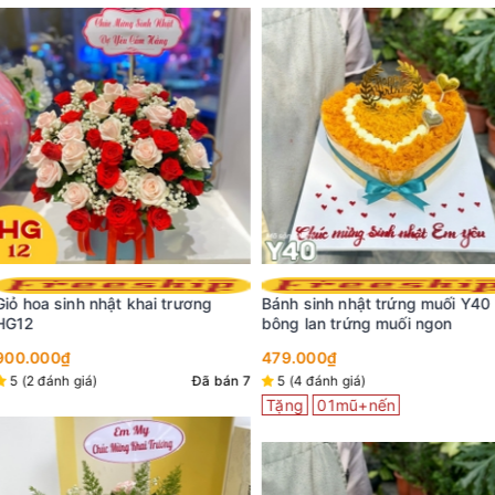
hai trương
Bánh sinh nhật trứng muối Y40
Bánh sinh nhậ
bông lan trứng muối ngon
bông lan trứn
479.000₫
499.000₫
Đã bán 7
5 (4 đánh giá)
5 (5 đánh giá)
Tặng
01mũ+nến
Tặng
01mũ+