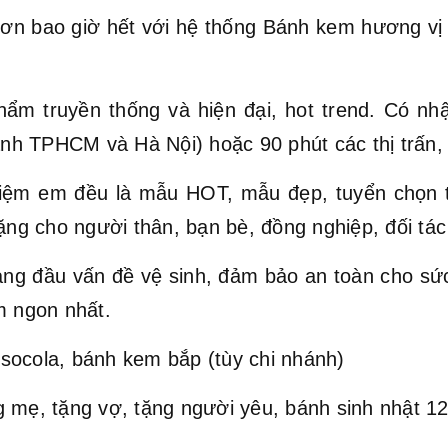
ơn bao giờ hết với hệ thống Bánh kem hương vị Vi
hẩm truyền thống và hiện đại, hot trend. Có nh
hành TPHCM và Hà Nội) hoặc 90 phút các thị trấn,
ệm em đều là mẫu HOT, mẫu đẹp, tuyển chọn t
ặng cho người thân, bạn bè, đồng nghiệp, đối tác 
hàng đầu vấn đề vệ sinh, đảm bảo an toàn cho s
 ngon nhất.
socola, bánh kem bắp (tùy chi nhánh)
 mẹ, tặng vợ, tặng người yêu, bánh sinh nhật 12 