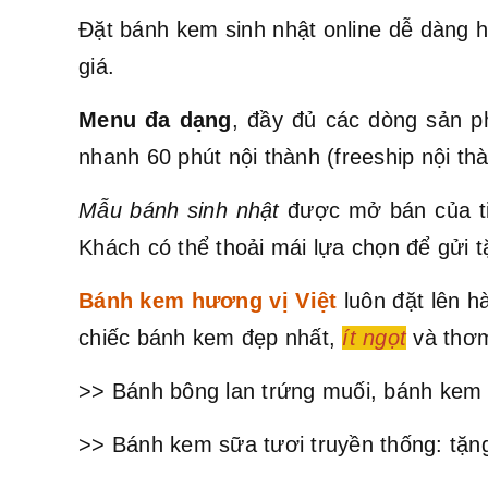
Đặt bánh kem sinh nhật online dễ dàng h
giá.
Menu đa dạng
, đầy đủ các dòng sản p
nhanh 60 phút nội thành (freeship nội t
Mẫu bánh sinh nhật
được mở bán của ti
Khách có thể thoải mái lựa chọn để gửi t
Bánh kem hương vị Việt
luôn đặt lên 
chiếc bánh kem đẹp nhất,
ít ngọt
và thơm
>> Bánh bông lan trứng muối, bánh kem 
>> Bánh kem sữa tươi truyền thống: tặng