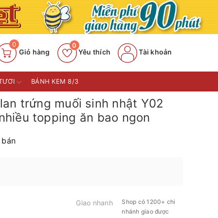
0
0
Giỏ hàng
Yêu thích
Tài khoản
TƯƠI
BÁNH KEM 8/3
an trứng muối sinh nhật Y02
n nhiều topping ăn bao ngon
 bán
Shop có 1200+ chi
Giao nhanh
nhánh giao được