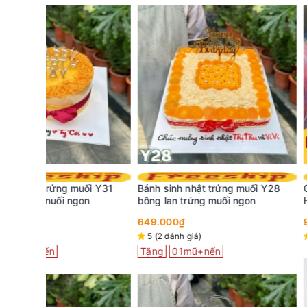
ối Y31
Bánh sinh nhật trứng muối Y28
Giỏ hoa sinh nhật k
n
bông lan trứng muối ngon
HG12
649.000₫
900.000₫
5 (2 đánh giá)
5 (2 đánh giá)
Tặng
01mũ+nến