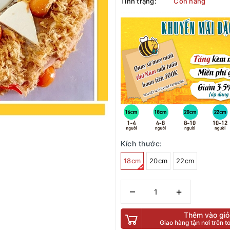
Tình trạng:
Còn hàng
Kích thước:
18cm
20cm
22cm
–
+
Thêm vào giỏ
Giao hàng tận nơi trên 