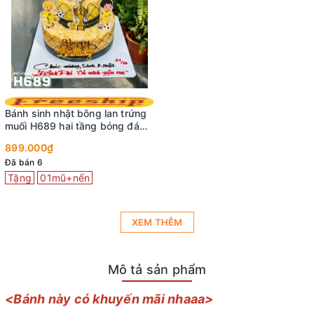
Bánh sinh nhật bông lan trứng
muối H689 hai tầng bóng đá
hoàng tráng
899.000₫
Đã bán 6
Tặng
01mũ+nến
XEM THÊM
Mô tả sản phẩm
<Bánh này có khuyến mãi nhaaa>