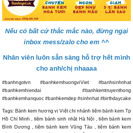
Nếu có bất cứ thắc mắc nào, đừng ngại
inbox mess/zalo cho em ^^
Nhân viên luôn sẵn sàng hỗ trợ hết mình
cho anh/chị nhaaaa
#banhngotvn #banhkemhuongviViet #banhsinhnhat
#banhkemhiendai #banhkemtruyenthong
#banhkemhanquoc #banhkemdep #sinhnhat #birthdaycake
Tags: Bánh kem hương vị Việt chi nhánh tiệm bánh kem Tp
Hồ Chí Minh , tiệm bánh sinh nhật Hà Nội , tiệm bánh kem
Bình Dương , tiệm bánh kem Vũng Tàu , tiệm bánh kem