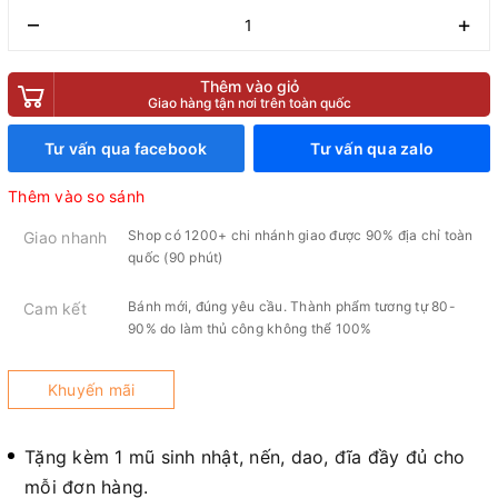
–
+
Thêm vào giỏ
Giao hàng tận nơi trên toàn quốc
Tư vấn qua facebook
Tư vấn qua zalo
Thêm vào so sánh
Shop có 1200+ chi nhánh giao được 90% địa chỉ toàn
Giao nhanh
quốc (90 phút)
Bánh mới, đúng yêu cầu. Thành phẩm tương tự 80-
Cam kết
90% do làm thủ công không thể 100%
Khuyến mãi
Tặng kèm 1 mũ sinh nhật, nến, dao, đĩa đầy đủ cho
mỗi đơn hàng.