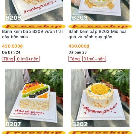
Bánh kem bắp B209 vườn trái
Bánh kem bắp B203 Mix hoa
cây bốn mùa
quả và bánh quy giòn
430.000₫
430.000₫
Đã bán 24
Đã bán 23
Tặng
01mũ+nến
Tặng
01mũ+nến