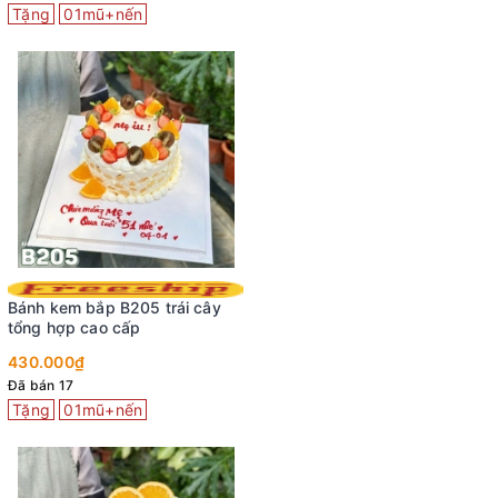
Tặng
01mũ+nến
Bánh kem bắp B205 trái cây
tổng hợp cao cấp
430.000₫
Đã bán 17
Tặng
01mũ+nến