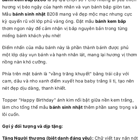
hương vị béo ngậy của hạnh nhân và vụn bánh bắp giòn tan.
Mẫu
bánh sinh nhật
B208 mang vẻ đẹp mộc mạc nhưng cực
kỳ quyến rũ với lớp phủ vàng óng. Đặt mẫu
bánh kem bắp
thơm ngon này để cảm nhận vị bắp nguyên bản trong từng
miếng bánh khách yêu nhé!
Điểm nhấn của mẫu bánh này là phần thành bánh được phủ
một lớp dày vụn bánh và hạnh nhân lát, mang lại hương vị thơm
nồng nàn khó cưỡng.
Phía trên mặt bánh là "vầng trăng khuyết" bằng trái cây với
cam, dâu và nho xanh điểm xuyết hoa baby trắng li ti, tạo nên
nét đẹp dịu dàng, thanh khiết.
Topper "Happy Birthday" ánh kim nổi bật giữa nền kem trắng,
làm cho tổng thể mẫu
bánh sinh nhật
thêm phần sang trọng và
lôi cuốn.
Gợi ý đối tượng và dịp tặng:
Tặng Người thương (biệt danh đáng yêu):
Chữ viết tay nắn nót