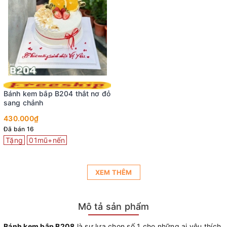
Bánh kem bắp B204 thắt nơ đỏ
sang chảnh
430.000₫
Đã bán 16
Tặng
01mũ+nến
XEM THÊM
Mô tả sản phẩm
Bánh kem bắp B208
là sự lựa chọn số 1 cho những ai yêu thích