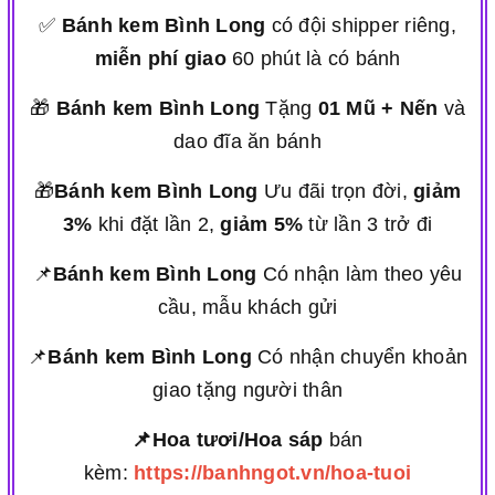
✅
Bánh kem Bình Long
có đội shipper riêng,
miễn phí giao
60 phút là có bánh
🎁
Bánh kem Bình Long
Tặng
01 Mũ + Nến
và
dao đĩa ăn bánh
🎁
Bánh kem Bình Long
Ưu đãi trọn đời,
giảm
3%
khi đặt lần 2,
giảm 5%
từ lần 3 trở đi
📌
Bánh kem Bình Long
Có nhận làm theo yêu
cầu, mẫu khách gửi
📌
Bánh kem Bình Long
Có nhận chuyển khoản
giao tặng người thân
📌Hoa tươi/Hoa sáp
bán
kèm:
https://banhngot.vn/hoa-tuoi