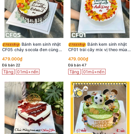
Bánh kem sinh nhật
Bánh kem sinh nhật
CF05 chảy socola đen cùng
CF01 trái cây mix vị theo mùa
trái cây chuẩn vị tuổi thơ
thơm ngon tươi mát
479.000₫
479.000₫
Đã bán 22
Đã bán 47
Tặng
01mũ+nến
Tặng
01mũ+nến