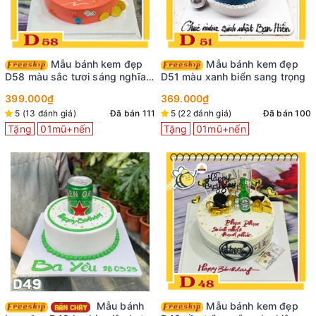
Mẫu bánh kem đẹp
Mẫu bánh kem đẹp
D58 màu sắc tươi sáng nghĩa
D51 màu xanh biển sang trọng
chúc giàu sang
399.000₫
369.000₫
5 (13 đánh giá)
Đã bán 111
5 (22 đánh giá)
Đã bán 100
Tặng
01mũ+nến
Tặng
01mũ+nến
Mẫu bánh
Mẫu bánh kem đẹp