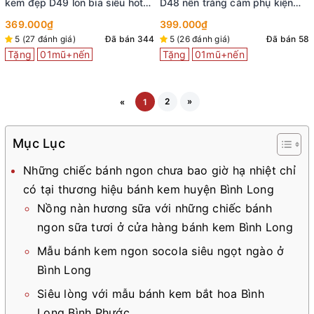
kem đẹp D49 lon bia siêu hot
D48 nền trắng cắm phụ kiện
tiktok
hiện đại
369.000₫
399.000₫
5 (27 đánh giá)
Đã bán 344
5 (26 đánh giá)
Đã bán 58
Tặng
01mũ+nến
Tặng
01mũ+nến
2
»
«
1
Mục Lục
Những chiếc bánh ngon chưa bao giờ hạ nhiệt chỉ
có tại thương hiệu bánh kem huyện Bình Long
Nồng nàn hương sữa với những chiếc bánh
ngon sữa tươi ở cửa hàng bánh kem Bình Long
Mẫu bánh kem ngon socola siêu ngọt ngào ở
Bình Long
Siêu lòng với mẫu bánh kem bắt hoa Bình
Long Bình Phước