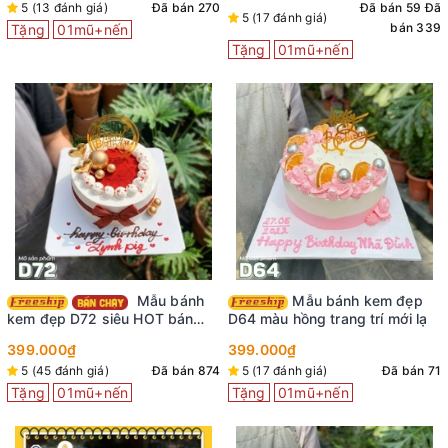
5 (13 đánh giá)
Đã bán 270
Đã bán 59
Đã
5 (17 đánh giá)
bán 339
Tặng
01mũ+nến
Tặng
01mũ+nến
Mẫu bánh
Mẫu bánh kem đẹp
kem đẹp D72 siêu HOT bán
D64 màu hồng trang trí mới lạ
chạy nhất tại shop
399.000₫
399.000₫
5 (45 đánh giá)
Đã bán 874
5 (17 đánh giá)
Đã bán 71
Tặng
01mũ+nến
Tặng
01mũ+nến