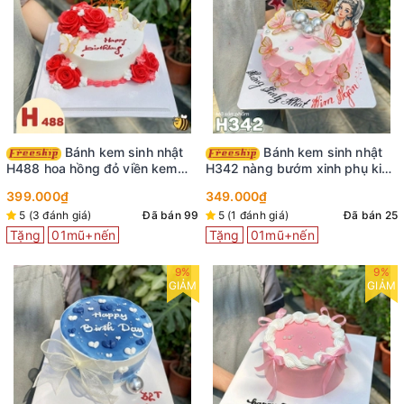
Bánh kem sinh nhật
Bánh kem sinh nhật
H488 hoa hồng đỏ viền kem
H342 nàng bướm xinh phụ kiện
cùng bướm xinh
cô gái trang trí
399.000₫
349.000₫
5 (3 đánh giá)
Đã bán 99
5 (1 đánh giá)
Đã bán 25
Tặng
01mũ+nến
Tặng
01mũ+nến
9%
9%
GIẢM
GIẢM