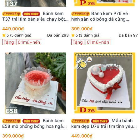
Bánh kem
Bánh kem P76 vẽ
T37 trái tim bán siêu chạy bột
hình sân cỏ bóng đá cùng
red velved viết chữ lên ruy
những hình dán em bé trai vui
449.000₫
399.000₫
băng sáng tạo
vẻ
5 (5 đánh giá)
Đã bán 263
5 (3 đánh giá)
Đã bán 97
Tặng
01mũ+nến
Tặng
01mũ+nến
Bánh kem
Mẫu bánh
E58 mô phỏng bông hoa ngàn
kem đẹp D76 trái tim tình yêu
cánh màu đỏ nhìn là mê
ngọt ngào
399.000₫
449.000₫