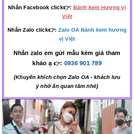
Nhắn Facebook click👉:
Bánh kem Hương vị
Việt
Nhắn Zalo click👉:
Zalo OA Bánh kem hương
vị Việt
Nhắn zalo em gửi mẫu kèm giá tham
khảo ạ
:
0936 901 789
👉
(Khuyến khích chọn Zalo OA - khách lưu
ý nhớ ấn quan tâm nhé)