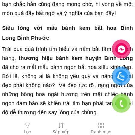
bạn chắc hẳn cũng đang mong chờ, hi vọng về một
món quà đấy bất ngờ và ý nghĩa của bạn đấy!
Siêu lòng với mẫu bánh kem bắt hoa Bình
Long Bình Phước
Trải qua quá trình tìm hiểu và nắm bắt tâm lí khách
hàng,
thương hiệu bánh kem huyện Bình Long
đã cho ra mắt mẫu bánh ngon bắt hoa siêu xinh đẹp.
Bởi lẽ, không ai là không yêu quý và nâng niu cái
đẹp phải không nào? Vẻ đẹp rực rỡ, rạng ngời của
những bông hoa ngát hương trên mặt chiếc bánh
ngon đảm bảo sẽ khiến trái tim bạn phải tan chảy vì
độ dễ thương đến say lòng của chúng.
Lọc
Sắp xếp
Danh mục