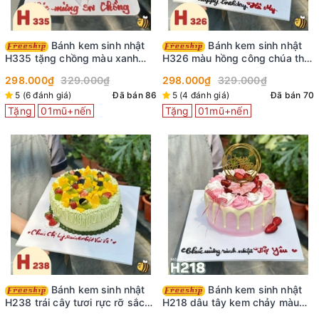
Bánh kem sinh nhật
Bánh kem sinh nhật
H335 tặng chồng màu xanh
H326 màu hồng công chúa thắt
nước biển viền kem trắng
nơ ruy băng
298.000₫
329.000₫
298.000₫
329.000₫
5 (6 đánh giá)
Đã bán 86
5 (4 đánh giá)
Đã bán 70
Tặng
01mũ+nến
Tặng
01mũ+nến
Bánh kem sinh nhật
Bánh kem sinh nhật
H238 trái cây tươi rực rỡ sắc
H218 dâu tây kem chảy màu
màu
hồng xinh xắn