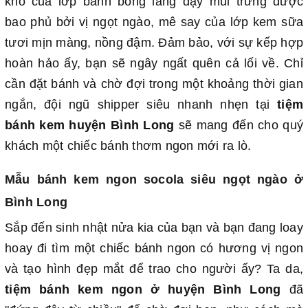
khô của lớp bánh bông lang dậy mùi trứng được
bao phủ bởi vị ngọt ngào, mê say của lớp kem sữa
tươi mịn màng, nồng đậm. Đảm bảo, với sự kếp hợp
hoàn hảo ấy, bạn sẽ ngây ngất quên cả lối về. Chỉ
cần đặt bánh và chờ đợi trong một khoảng thời gian
ngắn, đội ngũ shipper siêu nhanh nhẹn tại
tiệm
bánh kem huyện Bình Long
sẽ mang đến cho quý
khách một chiếc bánh thơm ngon mới ra lò.
Mẫu bánh kem ngon socola siêu ngọt ngào ở
Bình Long
Sắp đến sinh nhật nửa kia của bạn và bạn đang loay
hoay đi tìm một chiếc bánh ngon có hương vị ngon
và tạo hình đẹp mắt để trao cho người ấy? Ta da,
tiệm bánh kem ngon ở huyện Bình Long
đã