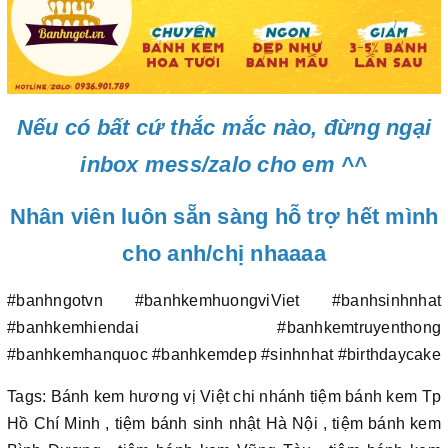
Nếu có bất cứ thắc mắc nào, đừng ngại
inbox mess/zalo cho em ^^
Nhân viên luôn sẵn sàng hỗ trợ hết mình
cho anh/chị nhaaaa
#banhngotvn #banhkemhuongviViet #banhsinhnhat
#banhkemhiendai #banhkemtruyenthong
#banhkemhanquoc #banhkemdep #sinhnhat #birthdaycake
Tags: Bánh kem hương vị Việt chi nhánh tiệm bánh kem Tp
Hồ Chí Minh , tiệm bánh sinh nhật Hà Nội , tiệm bánh kem