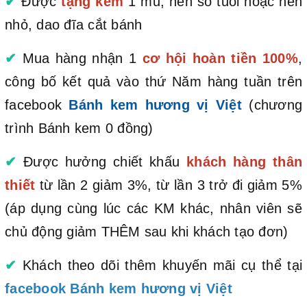
✔
Được
tặng kèm
1 mũ, nến số tuổi hoặc nến
nhỏ, dao đĩa cắt bánh
✔
Mua hàng nhận 1
cơ hội hoàn tiền 100%
,
công bố kết quả vào thứ Năm hàng tuần trên
facebook
Bánh kem hương vị Việt
(chương
trình Bánh kem 0 đồng)
✔
Được hưởng chiết khấu
khách hàng thân
thiết
từ lần 2 giảm 3%, từ lần 3 trở đi giảm 5%
(áp dụng cùng lúc các KM khác, nhân viên sẽ
chủ động giảm THÊM sau khi khách tạo đơn)
✔
Khách theo dõi thêm khuyến mãi cụ thể tại
facebook Bánh kem hương vị Việt