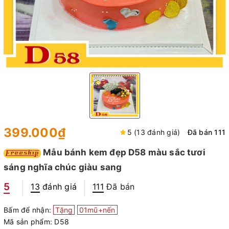
399.000₫
5 (13 đánh giá)
Đã bán 111
Mẫu bánh kem đẹp D58 màu sắc tươi
sáng nghĩa chúc giàu sang
5
13
đánh giá
111
Đã bán
Bấm để nhận:
Tặng
01mũ+nến
Mã sản phẩm:
D58