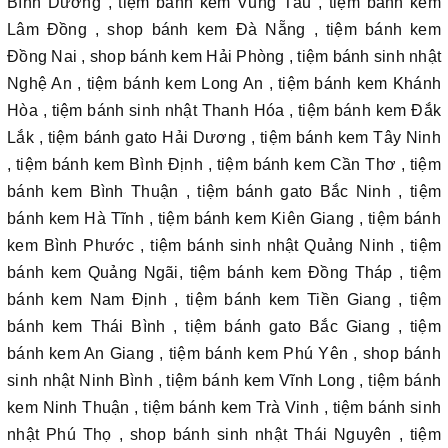
Bình Dương , tiệm bánh kem Vũng Tàu , tiệm bánh kem
Lâm Đồng , shop bánh kem Đà Nẵng , tiệm bánh kem
Đồng Nai , shop bánh kem Hải Phòng , tiệm bánh sinh nhật
Nghệ An , tiệm bánh kem Long An , tiệm bánh kem Khánh
Hòa , tiệm bánh sinh nhật Thanh Hóa , tiệm bánh kem Đắk
Lắk , tiệm bánh gato Hải Dương , tiệm bánh kem Tây Ninh
, tiệm bánh kem Bình Định , tiệm bánh kem Cần Thơ , tiệm
bánh kem Bình Thuận , tiệm bánh gato Bắc Ninh , tiệm
bánh kem Hà Tĩnh , tiệm bánh kem Kiên Giang , tiệm bánh
kem Bình Phước , tiệm bánh sinh nhật Quảng Ninh , tiệm
bánh kem Quảng Ngãi, tiệm bánh kem Đồng Tháp , tiệm
bánh kem Nam Định , tiệm bánh kem Tiền Giang , tiệm
bánh kem Thái Bình , tiệm bánh gato Bắc Giang , tiệm
bánh kem An Giang , tiệm bánh kem Phú Yên , shop bánh
sinh nhật Ninh Bình , tiệm bánh kem Vĩnh Long , tiệm bánh
kem Ninh Thuận , tiệm bánh kem Trà Vinh , tiệm bánh sinh
nhật Phú Thọ , shop bánh sinh nhật Thái Nguyên , tiệm