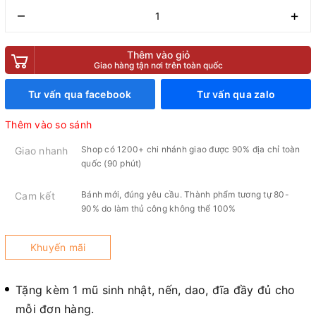
–
+
Thêm vào giỏ
Giao hàng tận nơi trên toàn quốc
Tư vấn qua facebook
Tư vấn qua zalo
Thêm vào so sánh
Shop có 1200+ chi nhánh giao được 90% địa chỉ toàn
Giao nhanh
quốc (90 phút)
Bánh mới, đúng yêu cầu. Thành phẩm tương tự 80-
Cam kết
90% do làm thủ công không thể 100%
Khuyến mãi
Tặng kèm 1 mũ sinh nhật, nến, dao, đĩa đầy đủ cho
mỗi đơn hàng.