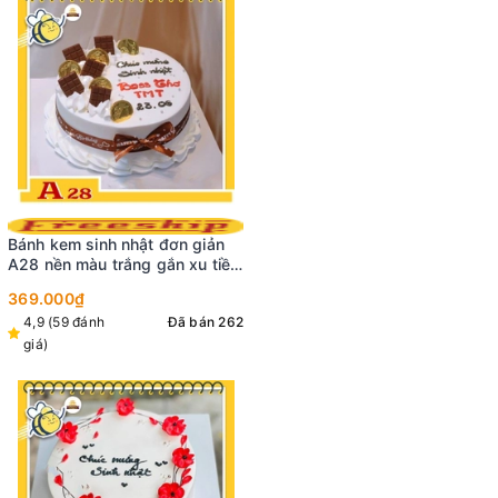
Bánh kem sinh nhật đơn giản
A28 nền màu trắng gắn xu tiền
và socola thắt nơ nâu đẹp tinh
369.000₫
khôi
4,9 (59 đánh
Đã bán 262
giá)