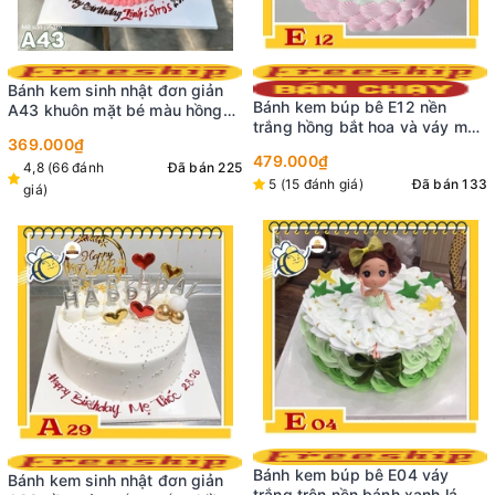
Bánh kem sinh nhật đơn giản
Bánh kem búp bê E12 nền
A43 khuôn mặt bé màu hồng
trắng hồng bắt hoa và váy màu
đội nón dễ thương
369.000₫
hồng phấn xinh xẻo
479.000₫
4,8 (66 đánh
Đã bán 225
5 (15 đánh giá)
Đã bán 133
giá)
Bánh kem búp bê E04 váy
Bánh kem sinh nhật đơn giản
trắng trên nền bánh xanh lá