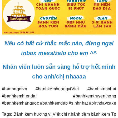
Nếu có bất cứ thắc mắc nào, đừng ngại
inbox mess/zalo cho em ^^
Nhân viên luôn sẵn sàng hỗ trợ hết mình
cho anh/chị nhaaaa
#banhngotvn #banhkemhuongviViet #banhsinhnhat
#banhkemhiendai #banhkemtruyenthong
#banhkemhanquoc #banhkemdep #sinhnhat #birthdaycake
Tags: Bánh kem hương vị Việt chi nhánh tiệm bánh kem Tp