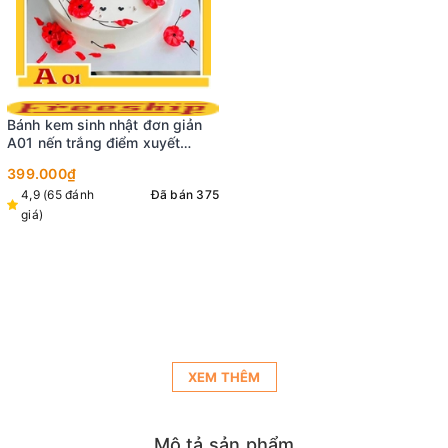
Bánh kem sinh nhật đơn giản
A01 nến trắng điểm xuyết
nhiều đóa hoa màu đỏ đẹp tinh
399.000₫
tế
4,9 (65 đánh
Đã bán 375
giá)
XEM THÊM
Mô tả sản phẩm