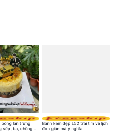
 bông lan trứng
Bánh kem đẹp L52 trái tim vẽ lịch
Bánh kem
g sếp, ba, chồng
đơn giản mà ý nghĩa
cách hài