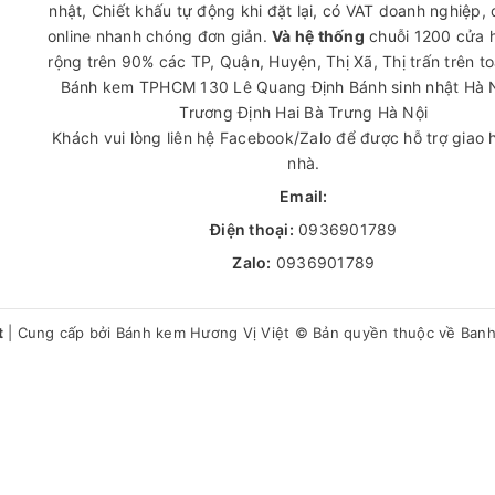
nhật, Chiết khấu tự động khi đặt lại, có VAT doanh nghiệp,
online nhanh chóng đơn giản.
Và hệ thống
chuỗi 1200 cửa 
rộng trên 90% các TP, Quận, Huyện, Thị Xã, Thị trấn trên t
Bánh kem TPHCM
130 Lê Quang Định
Bánh sinh nhật Hà 
Trương Định Hai Bà Trưng Hà Nội
Khách vui lòng liên hệ Facebook/Zalo để được hỗ trợ giao 
nhà.
Email:
Điện thoại:
0936901789
Zalo:
0936901789
t
|
Cung cấp bởi
Bánh kem Hương Vị Việt
© Bản quyền thuộc về Ban