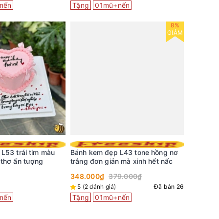
nến
Tặng
01mũ+nến
Tặng
0
8%
GIẢM
L53 trái tim màu
Bánh kem đẹp L43 tone hồng nơ
Bánh kem
thơ ấn tượng
trắng đơn giản mà xinh hết nấc
thương t
348.000₫
379.000₫
399.000
5 (2 đánh giá)
Đã bán 26
Đã bán 0
nến
Tặng
01mũ+nến
Tặng
0