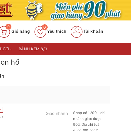
0
0
Giỏ hàng
Yêu thích
Tài khoản
TƯƠI
BÁNH KEM 8/3
on hổ
án
n
Shop có 1200+ chi
Giao nhanh
.)
nhánh giao được
90% địa chỉ toàn
quốc (90 phút)