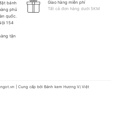
Giao hàng miễn phí
 đặt bánh
Tất cả đơn hàng dưới 5KM
hàng phủ
oàn quốc.
Nội
154
hàng tận
hngot.vn
|
Cung cấp bởi
Bánh kem Hương Vị Việt