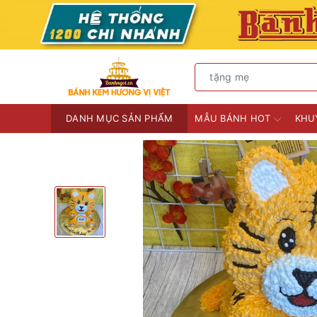
DANH MỤC SẢN PHẨM
MẪU BÁNH HOT
KHU