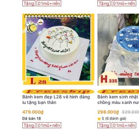
Tặng
01mũ+nến
Tặng
01mũ+nến
nh dễ
Bánh kem đẹp L28 vẽ hình đáng
Bánh kem sinh nhật
thiết
iu tặng bạn thân
chồng màu xanh nướ
kem trắng
479.000₫
298.000₫
329.00
Đã bán 18
5 (6 đánh giá)
Tặng
01mũ+nến
Tặng
01mũ+nến