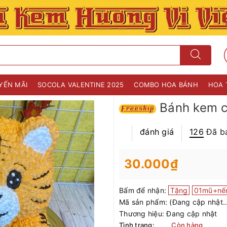
YẾN MÃI
SOCOLA VALENTINE 2025
COMBO HOA BÁNH
HOA 
Bánh kem c
đánh giá
126
Đã b
30.000₫
Bấm để nhận:
Tặng
01mũ+nế
Mã sản phẩm:
(Đang cập nhật..
Thương hiệu:
Đang cập nhật
Tình trạng:
Còn hàng