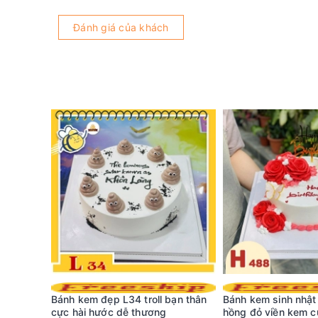
Đánh giá của khách
nh phong
Bánh kem đẹp L34 troll bạn thân
Bánh kem sinh nhậ
bè đồng
cực hài hước dễ thương
hồng đỏ viền kem 