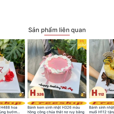
Sản phẩm liên quan
9%
GIẢM
t H488 hoa
Bánh kem sinh nhật H326 màu
Bánh sinh nhật
cùng bướm
hồng công chúa thắt nơ ruy băng
muối H112 tặn