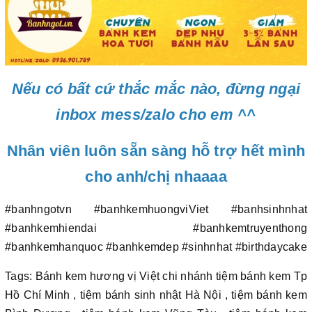
Nếu có bất cứ thắc mắc nào, đừng ngại
inbox mess/zalo cho em ^^
Nhân viên luôn sẵn sàng hỗ trợ hết mình
cho anh/chị nhaaaa
#banhngotvn #banhkemhuongviViet #banhsinhnhat
#banhkemhiendai #banhkemtruyenthong
#banhkemhanquoc #banhkemdep #sinhnhat #birthdaycake
Tags: Bánh kem hương vị Việt chi nhánh tiệm bánh kem Tp
Hồ Chí Minh , tiệm bánh sinh nhật Hà Nội , tiệm bánh kem