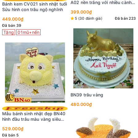
A02 nền trắng với nhiều cành
Bánh kem CV021 sinh nhật tuổi
hoa tím nhụy vàng uốn lượn
Sửu hình con trâu ngộ nghĩnh
399.000₫
xinh tươi
5 (30 đánh giá)
Đã bán 223
449.000₫
Đã bán 39
Tặng
01mũ+nến
BN39 trâu vàng
480.000₫
Mẫu bánh sinh nhật đẹp BN40
hình đầu trâu màu vàng siêu
đáng yêu tặng con nhỏ
529.000₫
Đã bán 5