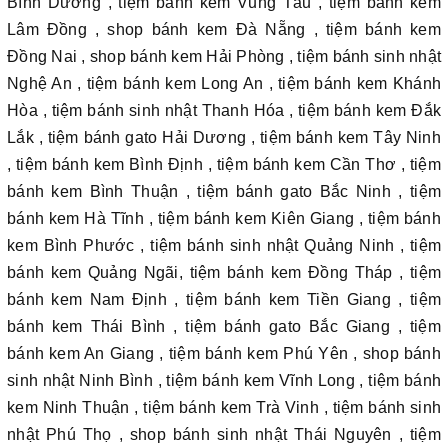
Bình Dương , tiệm bánh kem Vũng Tàu , tiệm bánh kem
Lâm Đồng , shop bánh kem Đà Nẵng , tiệm bánh kem
Đồng Nai , shop bánh kem Hải Phòng , tiệm bánh sinh nhật
Nghệ An , tiệm bánh kem Long An , tiệm bánh kem Khánh
Hòa , tiệm bánh sinh nhật Thanh Hóa , tiệm bánh kem Đắk
Lắk , tiệm bánh gato Hải Dương , tiệm bánh kem Tây Ninh
, tiệm bánh kem Bình Định , tiệm bánh kem Cần Thơ , tiệm
bánh kem Bình Thuận , tiệm bánh gato Bắc Ninh , tiệm
bánh kem Hà Tĩnh , tiệm bánh kem Kiên Giang , tiệm bánh
kem Bình Phước , tiệm bánh sinh nhật Quảng Ninh , tiệm
bánh kem Quảng Ngãi, tiệm bánh kem Đồng Tháp , tiệm
bánh kem Nam Định , tiệm bánh kem Tiền Giang , tiệm
bánh kem Thái Bình , tiệm bánh gato Bắc Giang , tiệm
bánh kem An Giang , tiệm bánh kem Phú Yên , shop bánh
sinh nhật Ninh Bình , tiệm bánh kem Vĩnh Long , tiệm bánh
kem Ninh Thuận , tiệm bánh kem Trà Vinh , tiệm bánh sinh
nhật Phú Thọ , shop bánh sinh nhật Thái Nguyên , tiệm