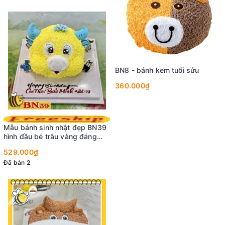
BN8 - bánh kem tuổi sửu
360.000₫
Mẫu bánh sinh nhật đẹp BN39
hình đầu bé trâu vàng đáng
yêu cho bé trai bé gái
529.000₫
Đã bán 2