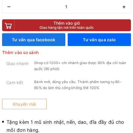
–
+
Thêm vào giỏ
Giao hàng tận nơi trên toàn quốc
Tư vấn qua facebook
Tư vấn qua zalo
Thêm vào so sánh
Shop có 1200+ chi nhánh giao được 90% địa chỉ toàn
Giao nhanh
quốc (90 phút)
Bánh mới, đúng yêu cầu. Thành phẩm tương tự 80-
Cam kết
90% do làm thủ công không thể 100%
Khuyến mãi
Tặng kèm 1 mũ sinh nhật, nến, dao, đĩa đầy đủ cho
mỗi đơn hàng.