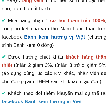
✔
Được
tặng kèm
1 mũ, nến số tuổi hoặc nến
nhỏ, dao đĩa cắt bánh
✔
Mua hàng nhận 1
cơ hội hoàn tiền 100%
,
công bố kết quả vào thứ Năm hàng tuần trên
facebook
Bánh kem hương vị Việt
(chương
trình Bánh kem 0 đồng)
✔
Được hưởng chiết khấu
khách hàng thân
thiết
từ lần 2 giảm 3%, từ lần 3 trở đi giảm 5%
(áp dụng cùng lúc các KM khác, nhân viên sẽ
chủ động giảm THÊM sau khi khách tạo đơn)
✔
Khách theo dõi thêm khuyến mãi cụ thể tại
facebook Bánh kem hương vị Việt