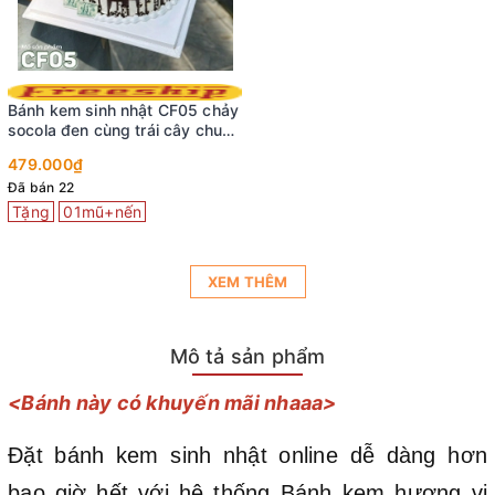
Bánh kem sinh nhật CF05 chảy
socola đen cùng trái cây chuẩn
vị tuổi thơ
479.000₫
Đã bán 22
Tặng
01mũ+nến
XEM THÊM
Mô tả sản phẩm
<Bánh này có khuyến mãi nhaaa>
Đặt bánh kem sinh nhật online dễ dàng hơn
bao giờ hết với hệ thống Bánh kem hương vị