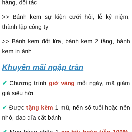
hàng, đối tác
>> Bánh kem sự kiện cưới hỏi, lễ kỷ niệm,
thành lập công ty
>> Bánh kem đốt lửa, bánh kem 2 tầng, bánh
kem in ảnh...
Khuyến mãi ngập tràn
✔
Chương trình
giờ vàng
mỗi ngày, mã giảm
giá siêu hời
✔
Được
tặng kèm
1 mũ, nến số tuổi hoặc nến
nhỏ, dao đĩa cắt bánh
✔
Mua hàng nhận 1
cơ hội hoàn tiền 100%
,