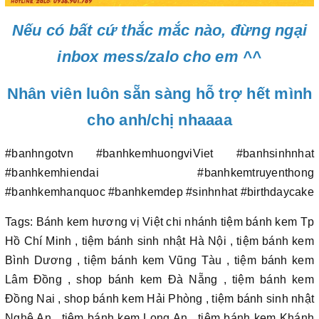
Nếu có bất cứ thắc mắc nào, đừng ngại
inbox mess/zalo cho em ^^
Nhân viên luôn sẵn sàng hỗ trợ hết mình
cho anh/chị nhaaaa
#banhngotvn #banhkemhuongviViet #banhsinhnhat
#banhkemhiendai #banhkemtruyenthong
#banhkemhanquoc #banhkemdep #sinhnhat #birthdaycake
Tags: Bánh kem hương vị Việt chi nhánh tiệm bánh kem Tp
Hồ Chí Minh , tiệm bánh sinh nhật Hà Nội , tiệm bánh kem
Bình Dương , tiệm bánh kem Vũng Tàu , tiệm bánh kem
Lâm Đồng , shop bánh kem Đà Nẵng , tiệm bánh kem
Đồng Nai , shop bánh kem Hải Phòng , tiệm bánh sinh nhật
Nghệ An , tiệm bánh kem Long An , tiệm bánh kem Khánh