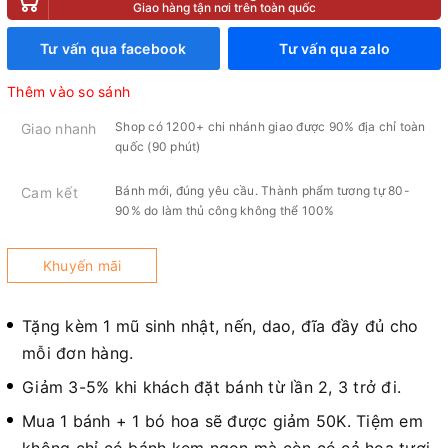
Giao hàng tận nơi trên toàn quốc
Tư vấn qua facebook
Tư vấn qua zalo
Thêm vào so sánh
Shop có 1200+ chi nhánh giao được 90% địa chỉ toàn
Giao nhanh
quốc (90 phút)
Bánh mới, đúng yêu cầu. Thành phẩm tương tự 80-
Cam kết
90% do làm thủ công không thể 100%
Khuyến mãi
Tặng kèm 1 mũ sinh nhật, nến, dao, đĩa đầy đủ cho
mỗi đơn hàng.
Giảm 3-5% khi khách đặt bánh từ lần 2, 3 trở đi.
Mua 1 bánh + 1 bó hoa sẽ được giảm 50K. Tiệm em
không chỉ có bánh kem ngon mà còn có cả hoa tươi