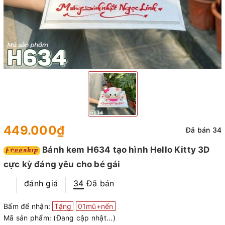
449.000₫
Đã bán 34
Bánh kem H634 tạo hình Hello Kitty 3D
cực kỳ đáng yêu cho bé gái
đánh giá
34
Đã bán
Bấm để nhận:
Tặng
01mũ+nến
Mã sản phẩm:
(Đang cập nhật...)