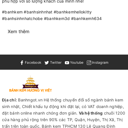
phù hợp với số lượng khách của mình nhé!
#banhkem #banhsinhnhat #banhkemhellokitty
#banhsinhnhatchobe #banhkem3d #banhkemh634
Xem thêm
Facebook
Twitter
Youtube
Instagram
Địa chỉ:
Banhngot.vn Hệ thống chuyển đổi số ngành bánh kem
sinh nhật, Chiết khấu tự động khi đặt lại, có VAT doanh nghiệp,
đặt bánh online nhanh chóng đơn giản.
Và hệ thống
chuỗi 1200
cửa hàng phủ rộng trên 90% các TP, Quận, Huyện, Thị Xã, Thị
trấn trên toàn quốc.
Bánh kem TPHCM
130 Lê Quang Định