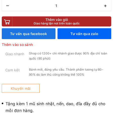
–
+
Thêm vào giỏ
Giao hàng tận nơi trên toàn quốc
Tư vấn qua facebook
Tư vấn qua zalo
Thêm vào so sánh
Shop có 1200+ chi nhánh giao được 90% địa chỉ toàn
Giao nhanh
quốc (90 phút)
Bánh mới, đúng yêu cầu. Thành phẩm tương tự 80-
Cam kết
90% do làm thủ công không thể 100%
Khuyến mãi
Tặng kèm 1 mũ sinh nhật, nến, dao, đĩa đầy đủ cho
mỗi đơn hàng.