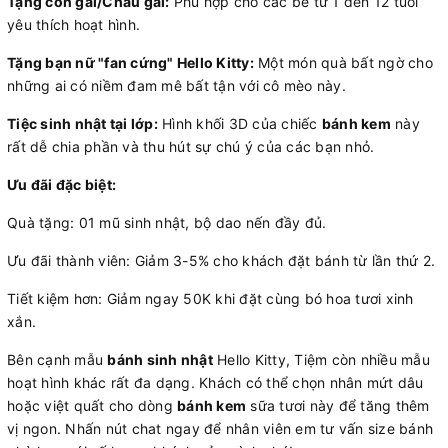
Tặng con gái/Cháu gái:
Phù hợp cho các bé từ 1 đến 12 tuổi
yêu thích hoạt hình.
Tặng bạn nữ "fan cứng" Hello Kitty:
Một món quà bất ngờ cho
những ai có niềm đam mê bất tận với cô mèo này.
Tiệc sinh nhật tại lớp:
Hình khối 3D của chiếc
bánh kem
này
rất dễ chia phần và thu hút sự chú ý của các bạn nhỏ.
Ưu đãi đặc biệt:
Quà tặng: 01 mũ sinh nhật, bộ dao nến đầy đủ.
Ưu đãi thành viên: Giảm 3-5% cho khách đặt bánh từ lần thứ 2.
Tiết kiệm hơn: Giảm ngay 50K khi đặt cùng bó hoa tươi xinh
xắn.
Bên cạnh mẫu
bánh sinh nhật
Hello Kitty, Tiệm còn nhiều mẫu
hoạt hình khác rất đa dạng. Khách có thể chọn nhân mứt dâu
hoặc việt quất cho dòng
bánh kem
sữa tươi này để tăng thêm
vị ngon. Nhấn nút chat ngay để nhân viên em tư vấn size bánh