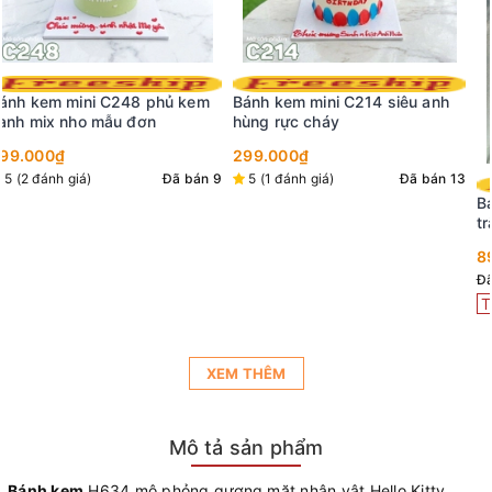
Bánh kem H720 hai tầng đen
trắng trang trí mô hình ông thọ
và trái cây
899.000₫
Đã bán 17
Tặng
01mũ+nến
XEM THÊM
Mô tả sản phẩm
Bánh kem
H634 mô phỏng gương mặt nhân vật Hello Kitty