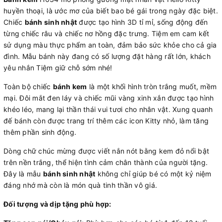
huyền thoại, là ước mơ của biết bao bé gái trong ngày đặc biệt.
Chiếc
bánh sinh nhật
được tạo hình 3D tỉ mỉ, sống động đến
từng chiếc râu và chiếc nơ hồng đặc trưng. Tiệm em cam kết
sử dụng màu thực phẩm an toàn, đảm bảo sức khỏe cho cả gia
đình. Mẫu bánh này đang có số lượng đặt hàng rất lớn, khách
yêu nhắn Tiệm giữ chỗ sớm nhé!
Toàn bộ chiếc
bánh kem
là một khối hình tròn trắng muốt, mềm
mại. Đôi mắt đen láy và chiếc mũi vàng xinh xắn được tạo hình
khéo léo, mang lại thần thái vui tươi cho nhân vật. Xung quanh
đế bánh còn được trang trí thêm các icon Kitty nhỏ, làm tăng
thêm phần sinh động.
Dòng chữ chúc mừng được viết nắn nót bằng kem đỏ nổi bật
trên nền trắng, thể hiện tình cảm chân thành của người tặng.
Đây là mẫu
bánh sinh nhật
không chỉ giúp bé có một kỷ niệm
đáng nhớ mà còn là món quà tinh thần vô giá.
Đối tượng và dịp tặng phù hợp: