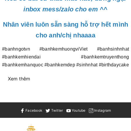
inbox mess/zalo cho em ^^
Nhân viên luôn sẵn sàng hỗ trợ hết mình
cho anh/chị nhaaaa
#banhngotvn #banhkemhuongviViet #banhsinhnhat
#banhkemhiendai #banhkemtruyenthong
#banhkemhanquoc #banhkemdep #sinhnhat #birthdaycake
Xem thêm
Facebook
Twitter
Youtube
Instagram