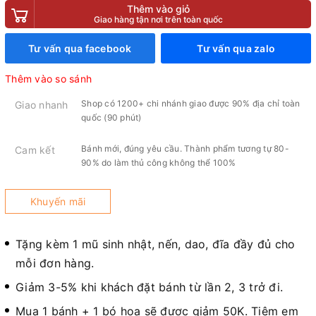
Thêm vào giỏ
Giao hàng tận nơi trên toàn quốc
Tư vấn qua facebook
Tư vấn qua zalo
Thêm vào so sánh
Shop có 1200+ chi nhánh giao được 90% địa chỉ toàn
Giao nhanh
quốc (90 phút)
Bánh mới, đúng yêu cầu. Thành phẩm tương tự 80-
Cam kết
90% do làm thủ công không thể 100%
Khuyến mãi
Tặng kèm 1 mũ sinh nhật, nến, dao, đĩa đầy đủ cho
mỗi đơn hàng.
Giảm 3-5% khi khách đặt bánh từ lần 2, 3 trở đi.
Mua 1 bánh + 1 bó hoa sẽ được giảm 50K. Tiệm em