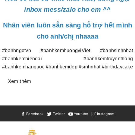
inbox mess/zalo cho em ^^
Nhân viên luôn sẵn sàng hỗ trợ hết mình
cho anh/chị nhaaaa
#banhngotvn #banhkemhuongviViet #banhsinhnhat
#banhkemhiendai #banhkemtruyenthong
#banhkemhanquoc #banhkemdep #sinhnhat #birthdaycake
Xem thêm
Facebook
Twitter
Youtube
Instagram