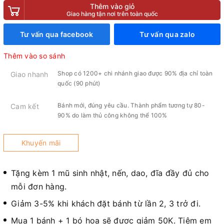
Thêm vào giỏ
Giao hàng tận nơi trên toàn quốc
Tư vấn qua facebook
Tư vấn qua zalo
Thêm vào so sánh
Shop có 1200+ chi nhánh giao được 90% địa chỉ toàn
Giao nhanh
quốc (90 phút)
Bánh mới, đúng yêu cầu. Thành phẩm tương tự 80-
Cam kết
90% do làm thủ công không thể 100%
Khuyến mãi
Tặng kèm 1 mũ sinh nhật, nến, dao, đĩa đầy đủ cho
mỗi đơn hàng.
Giảm 3-5% khi khách đặt bánh từ lần 2, 3 trở đi.
Mua 1 bánh + 1 bó hoa sẽ được giảm 50K. Tiệm em