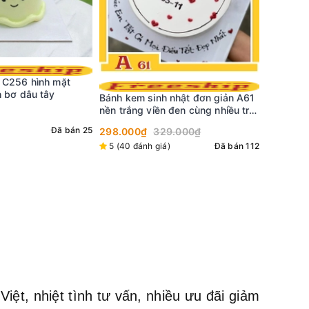
Bánh kem sinh nhật đơn giản A60
Bánh kem
nền hồng viền trên bánh và dưới
 nhật đơn giản A61
nền màu 
đế tinh tế
 đen cùng nhiều trái
349.000₫
cắm phụ 
298.000
5 (19 đánh giá)
Đã bán 140
9.000₫
4,8 (44 
)
Đã bán 112
ệt, nhiệt tình tư vấn, nhiều ưu đãi giảm