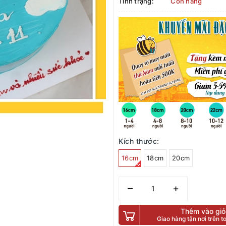
Tình trạng:
Còn hàng
Kích thước:
16cm
18cm
20cm
–
+
Thêm vào giỏ
Giao hàng tận nơi trên 