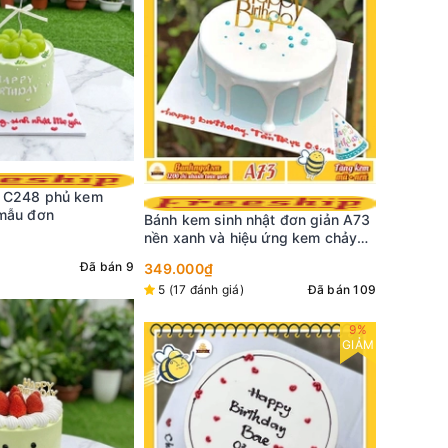
Bánh kem sinh nhật đơn giản A52
Bánh kem
nền màu hồng nhạt vẽ tim trắng
hồng mơ 
 nhật đơn giản A73
lớn ỏ giữa nhiều tim li ti
quanh vi
iệu ứng kem chảy
298.000₫
329.000₫
298.000
hiện đại
5 (47 đánh giá)
Đã bán 111
5 (23 đá
)
Đã bán 109
9%
GIẢM