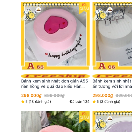
9%
9%
GIẢM
GIẢM
giản A55
Bánh kem sinh nhật đơn giản A66
Bánh kem mini C24
u Hàn
ấn tượng với lời nhắn nhủ yêu
và lớp phủ chảy xa
thương của riêng bạn cho đối
298.000₫
329.000₫
299.000₫
phương
Đã bán 124
5 (3 đánh giá)
Đã bán 92
Đã bán 7
9%
9%
GIẢM
GIẢM