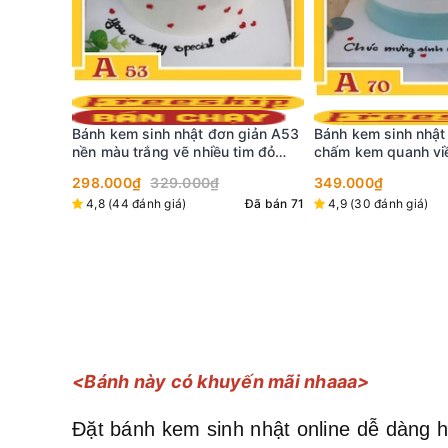
Bánh kem mini C222
giản A53
Bánh kem sinh nhật đơn giản A70
trắng 3D dễ thương
im đỏ
chấm kem quanh viền cùng khung
299.000₫
HPBD nổi bật
349.000₫
Đã bán 4
Đã bán 71
4,9 (30 đánh giá)
Đã bán 84
<Bánh này có khuyến mãi nhaaa>
Đặt bánh kem sinh nhật online dễ dàng h