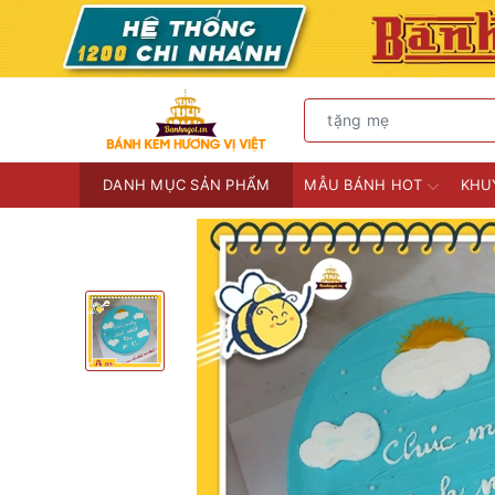
DANH MỤC SẢN PHẨM
MẪU BÁNH HOT
KHU