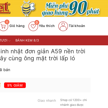
0
0
Giỏ hàng
Yêu thích
Tài khoản
TƯƠI
BÁNH KEM 8/3
nh nhật đơn giản A59 nền trời
y cùng ông mặt trời lấp ló
ã bán
₫
9% GIẢM
Shop có 1200+ chi
Giao nhanh
nhánh giao được