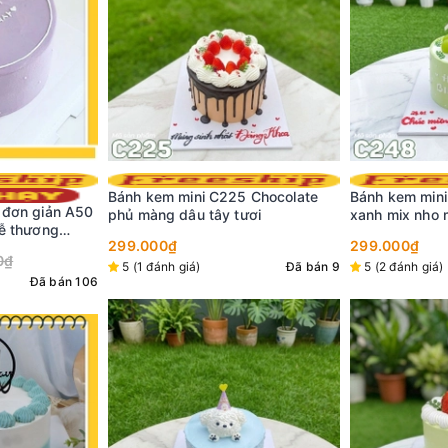
5 Chocolate
Bánh kem mini C248 phủ kem
ươi
xanh mix nho mẫu đơn
Bánh kem sinh
nền xanh và h
299.000₫
cùng phụ kiện 
Đã bán 9
5 (2 đánh giá)
Đã bán 9
349.000₫
5 (17 đánh giá