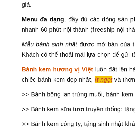
giá.
Menu đa dạng
, đầy đủ các dòng sản p
nhanh 60 phút nội thành (freeship nội t
Mẫu bánh sinh nhật
được mở bán của ti
Khách có thể thoải mái lựa chọn để gửi t
Bánh kem hương vị Việt
luôn đặt lên 
chiếc bánh kem đẹp nhất,
ít ngọt
và thơm
>> Bánh bông lan trứng muối, bánh kem 
>> Bánh kem sữa tươi truyền thống: tặng
>> Bánh kem công ty, tặng sinh nhật khá