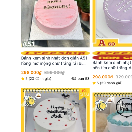
giản A51
Bánh kem mini C22
Bánh kem sinh nhật đơn giản A50
rải bi
phủ màng dâu tây t
nền tím chữ trắng dễ thương
299.000₫
không sến
298.000₫
329.000₫
Đã bán 53
5 (1 đánh giá)
5 (39 đánh giá)
Đã bán 106
9%
GIẢM