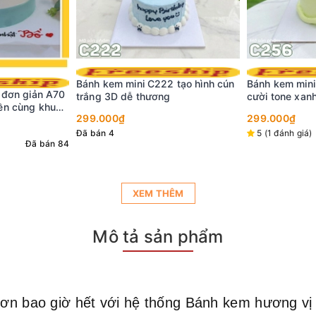
 tạo hình cún
Bánh kem mini C256 hình mặt
cười tone xanh bơ dâu tây
Bánh kem sinh
nền trắng viền
299.000₫
tim xinh xắn
5 (1 đánh giá)
Đã bán 25
298.000₫
32
5 (40 đánh giá
XEM THÊM
Mô tả sản phẩm
ơn bao giờ hết với hệ thống Bánh kem hương vị Vi