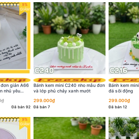
0 nho mẫu đơn
Bánh kem mini C216 sân cỏ bóng
Bánh kem sinh
nh mướt
đá sôi động
nền trắng loa
nhiều tim đỏ n
299.000₫
298.000₫
32
Đã bán 12
4,9 (75 đánh g
Tặng
01mũ+