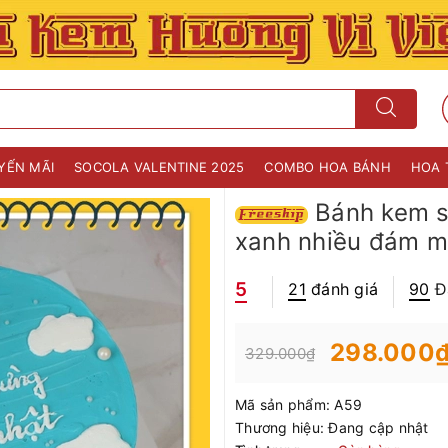
YẾN MÃI
SOCOLA VALENTINE 2025
COMBO HOA BÁNH
HOA 
Bánh kem si
xanh nhiều đám mâ
5
21
đánh giá
90
Đ
298.000
329.000₫
Mã sản phẩm:
A59
Thương hiệu:
Đang cập nhật