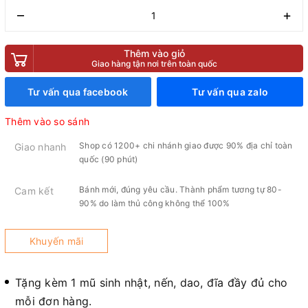
–
+
Thêm vào giỏ
Giao hàng tận nơi trên toàn quốc
Tư vấn qua facebook
Tư vấn qua zalo
Thêm vào so sánh
Shop có 1200+ chi nhánh giao được 90% địa chỉ toàn
Giao nhanh
quốc (90 phút)
Bánh mới, đúng yêu cầu. Thành phẩm tương tự 80-
Cam kết
90% do làm thủ công không thể 100%
Khuyến mãi
Tặng kèm 1 mũ sinh nhật, nến, dao, đĩa đầy đủ cho
mỗi đơn hàng.