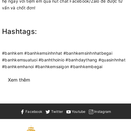
hệ ngay với tiệm em qua nút chat Facebook/Zalo để được tư
vấn và chốt đơn!
Hashtags:
#banhkem #banhkemsinhnhat #banhkemsinhnhatbegai
#banhkemsuatuoi #banhthoinio #banhdaythang #quasinhnhat
#banhkemhanoi #banhkemsaigon #banhkembegai
Xem thêm
Facebook
Twitter
Youtube
Instagram