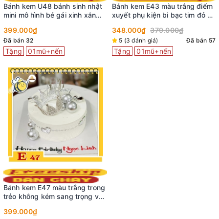
Bánh kem U48 bánh sinh nhật
Bánh kem E43 màu trắng điểm
mini mô hình bé gái xinh xắn
xuyết phụ kiện bi bạc tim đỏ và
màu hồng
khung hpbd
399.000₫
348.000₫
379.000₫
Đã bán 32
5 (3 đánh giá)
Đã bán 57
Tặng
01mũ+nến
Tặng
01mũ+nến
Bánh kem E47 màu trắng trong
trẻo không kém sang trọng với
vương miện bạc xinh cực
399.000₫