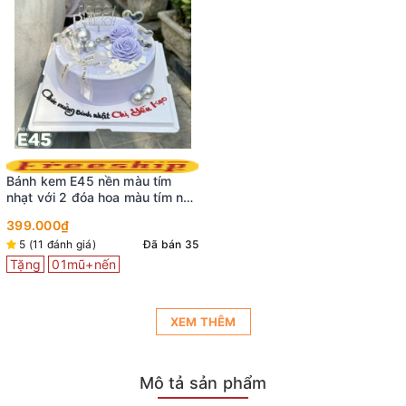
Bánh kem E45 nền màu tím
nhạt với 2 đóa hoa màu tím nở
rộ cùng phụ kiện tinh tế
399.000₫
5 (11 đánh giá)
Đã bán 35
Tặng
01mũ+nến
XEM THÊM
Mô tả sản phẩm