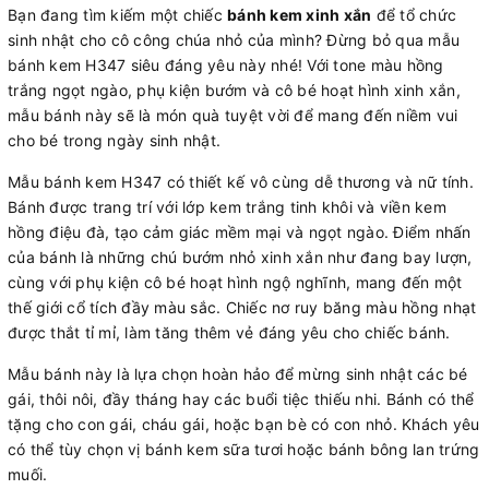
Bạn đang tìm kiếm một chiếc
bánh kem xinh xắn
để tổ chức
sinh nhật cho cô công chúa nhỏ của mình? Đừng bỏ qua mẫu
bánh kem H347 siêu đáng yêu này nhé! Với tone màu hồng
trắng ngọt ngào, phụ kiện bướm và cô bé hoạt hình xinh xắn,
mẫu bánh này sẽ là món quà tuyệt vời để mang đến niềm vui
cho bé trong ngày sinh nhật.
Mẫu bánh kem H347 có thiết kế vô cùng dễ thương và nữ tính.
Bánh được trang trí với lớp kem trắng tinh khôi và viền kem
hồng điệu đà, tạo cảm giác mềm mại và ngọt ngào. Điểm nhấn
của bánh là những chú bướm nhỏ xinh xắn như đang bay lượn,
cùng với phụ kiện cô bé hoạt hình ngộ nghĩnh, mang đến một
thế giới cổ tích đầy màu sắc. Chiếc nơ ruy băng màu hồng nhạt
được thắt tỉ mỉ, làm tăng thêm vẻ đáng yêu cho chiếc bánh.
Mẫu bánh này là lựa chọn hoàn hảo để mừng sinh nhật các bé
gái, thôi nôi, đầy tháng hay các buổi tiệc thiếu nhi. Bánh có thể
tặng cho con gái, cháu gái, hoặc bạn bè có con nhỏ. Khách yêu
có thể tùy chọn vị bánh kem sữa tươi hoặc bánh bông lan trứng
muối.