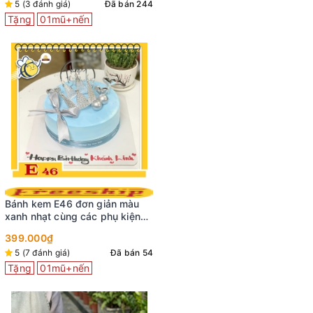
5 (3 đánh giá)
Đã bán 244
Tặng
01mũ+nến
Bánh kem E46 đơn giản màu
xanh nhạt cùng các phụ kiện
sinh nhật màu bạc vương miện
399.000₫
kiêu sa
5 (7 đánh giá)
Đã bán 54
Tặng
01mũ+nến