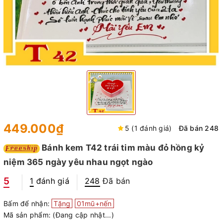
449.000₫
5 (1 đánh giá)
Đã bán 248
Bánh kem T42 trái tim màu đỏ hồng kỷ
niệm 365 ngày yêu nhau ngọt ngào
5
1
đánh giá
248
Đã bán
Bấm để nhận:
Tặng
01mũ+nến
Mã sản phẩm:
(Đang cập nhật...)