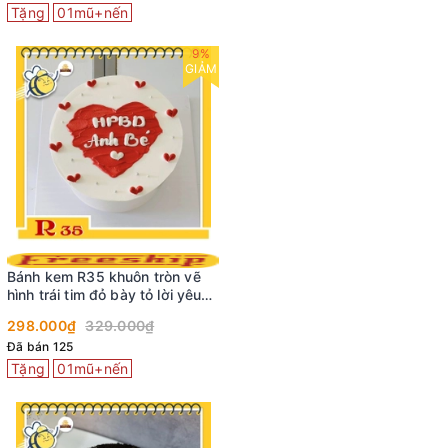
Tặng
01mũ+nến
9%
GIẢM
Bánh kem R35 khuôn tròn vẽ
hình trái tim đỏ bày tỏ lời yêu
ngọt ngào
298.000₫
329.000₫
Đã bán 125
Tặng
01mũ+nến