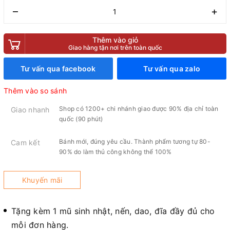
–
+
Thêm vào giỏ
Giao hàng tận nơi trên toàn quốc
Tư vấn qua facebook
Tư vấn qua zalo
Thêm vào so sánh
Shop có 1200+ chi nhánh giao được 90% địa chỉ toàn
Giao nhanh
quốc (90 phút)
Bánh mới, đúng yêu cầu. Thành phẩm tương tự 80-
Cam kết
90% do làm thủ công không thể 100%
Khuyến mãi
Tặng kèm 1 mũ sinh nhật, nến, dao, đĩa đầy đủ cho
mỗi đơn hàng.