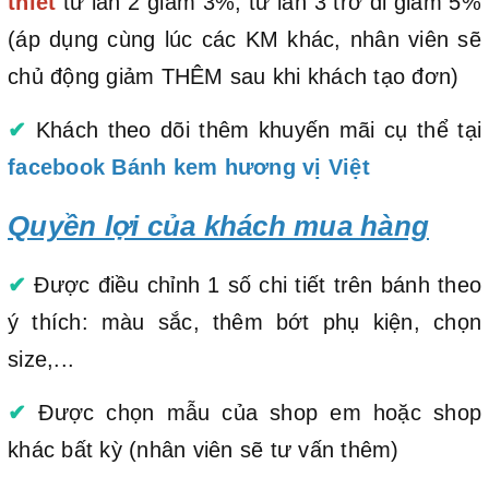
thiết
từ lần 2 giảm 3%, từ lần 3 trở đi giảm 5%
(áp dụng cùng lúc các KM khác, nhân viên sẽ
chủ động giảm THÊM sau khi khách tạo đơn)
✔
Khách theo dõi thêm khuyến mãi cụ thể tại
facebook Bánh kem hương vị Việt
Quyền lợi của khách mua hàng
✔
Được điều chỉnh 1 số chi tiết trên bánh theo
ý thích: màu sắc, thêm bớt phụ kiện, chọn
size,...
✔
Được chọn mẫu của shop em hoặc shop
khác bất kỳ (nhân viên sẽ tư vấn thêm)