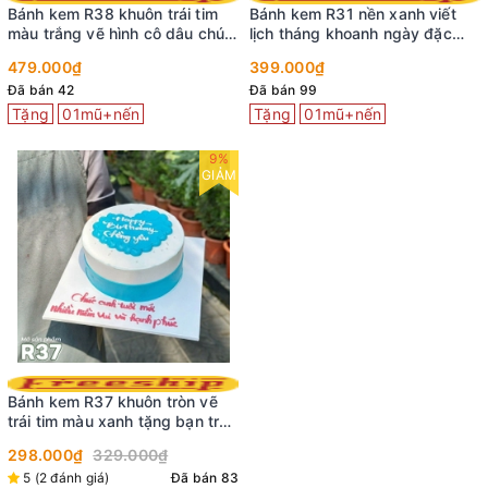
Bánh kem R38 khuôn trái tim
Bánh kem R31 nền xanh viết
màu trắng vẽ hình cô dâu chú
lịch tháng khoanh ngày đặc
rể kỷ niệm ngày cưới
biệt
479.000₫
399.000₫
Đã bán 42
Đã bán 99
Tặng
01mũ+nến
Tặng
01mũ+nến
9%
GIẢM
Bánh kem R37 khuôn tròn vẽ
trái tim màu xanh tặng bạn trai
chồng yêu
298.000₫
329.000₫
5 (2 đánh giá)
Đã bán 83