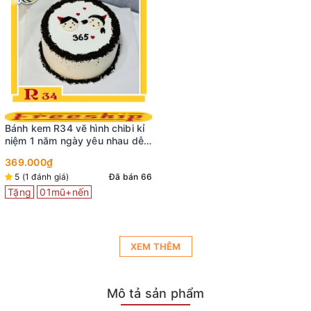
Bánh kem R34 vẽ hình chibi kỉ
niệm 1 năm ngày yêu nhau dễ
thương
369.000₫
5 (1 đánh giá)
Đã bán 66
Tặng
01mũ+nến
XEM THÊM
Mô tả sản phẩm