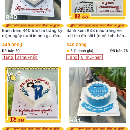
Bánh kem R40 trái tim trắng kỷ
Bánh kem R33 màu trắng vẽ
niệm ngày cưới in ảnh gia đình
trái tim đỏ nổi bật vẽ lịch tháng
ý nghĩa
dưới đế bánh
449.000₫
349.000₫
Đã bán 50
5 (1 đánh giá)
Đã bán 78
Tặng
01mũ+nến
Tặng
01mũ+nến