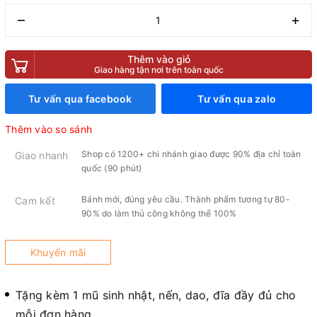
–
+
Thêm vào giỏ
Giao hàng tận nơi trên toàn quốc
Tư vấn qua facebook
Tư vấn qua zalo
Thêm vào so sánh
Shop có 1200+ chi nhánh giao được 90% địa chỉ toàn
Giao nhanh
quốc (90 phút)
Bánh mới, đúng yêu cầu. Thành phẩm tương tự 80-
Cam kết
90% do làm thủ công không thể 100%
Khuyến mãi
Tặng kèm 1 mũ sinh nhật, nến, dao, đĩa đầy đủ cho
mỗi đơn hàng.