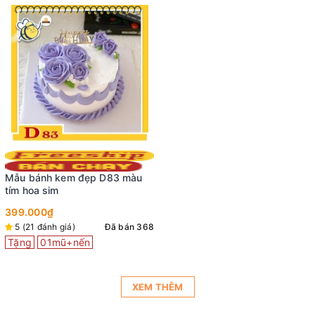
Mẫu bánh kem đẹp D83 màu
tím hoa sim
399.000₫
5 (21 đánh giá)
Đã bán 368
Tặng
01mũ+nến
XEM THÊM