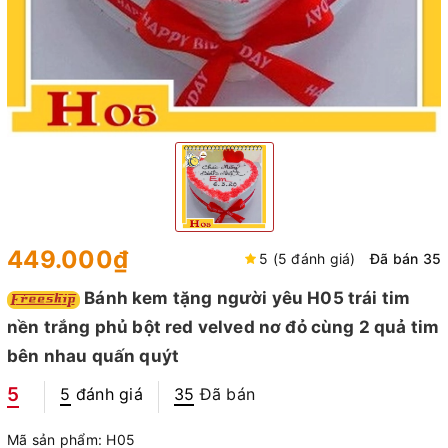
449.000₫
5 (5 đánh giá)
Đã bán 35
Bánh kem tặng người yêu H05 trái tim
nền trắng phủ bột red velved nơ đỏ cùng 2 quả tim
bên nhau quấn quýt
5
5
đánh giá
35
Đã bán
Mã sản phẩm:
H05