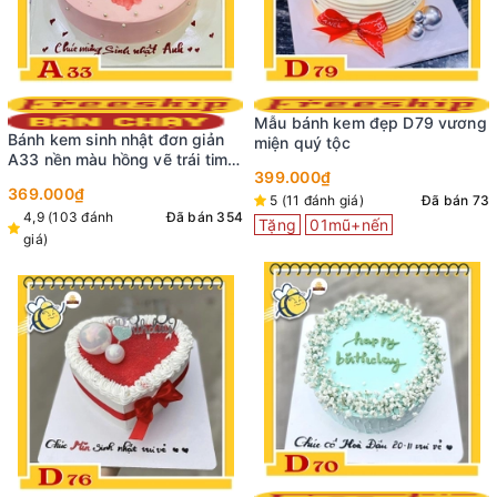
Mẫu bánh kem đẹp D79 vương
Bánh kem sinh nhật đơn giản
miện quý tộc
A33 nền màu hồng vẽ trái tim
399.000₫
màu đỏ ở giữa ngọt ngào ấn
369.000₫
tượng
5 (11 đánh giá)
Đã bán 73
4,9 (103 đánh
Đã bán 354
Tặng
01mũ+nến
giá)