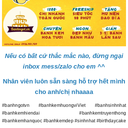
Nếu có bất cứ thắc mắc nào, đừng ngại
inbox mess/zalo cho em ^^
Nhân viên luôn sẵn sàng hỗ trợ hết mình
cho anh/chị nhaaaa
#banhngotvn #banhkemhuongviViet #banhsinhnhat
#banhkemhiendai #banhkemtruyenthong
#banhkemhanquoc #banhkemdep #sinhnhat #birthdaycake