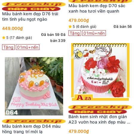
Mẫu bánh kem đẹp D70 sắc
xanh hoa tươi viền quanh
Mẫu bánh kem đẹp D76 trái
tim tình yêu ngọt ngào
479.000₫
5 (6 đánh giá)
Đã bán 56
449.000₫
Tặng
01mũ+nến
Đã bán 59
Đã
5 (17 đánh giá)
bán 339
Tặng
01mũ+nến
Bánh kem sinh nhật đơn giản
A23 vườn hoa xinh đẹp màu đỏ
Mẫu bánh kem đẹp D64 màu
hồng trắng kết hợp hài hòa
479.000₫
hồng trang trí mới lạ