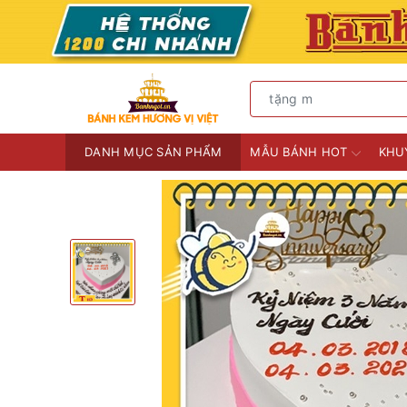
DANH MỤC SẢN PHẨM
MẪU BÁNH HOT
KHU