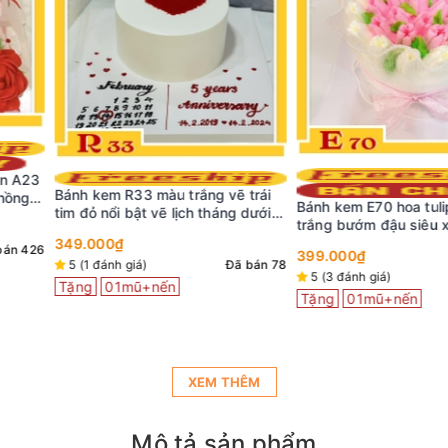
rắng vẽ trái
Bánh sinh nhậ
Bánh kem E70 hoa tulip hồng
ch tháng dưới
trắng bướm đậu siêu xinh bán
449.000₫
chạy
5 (3 đánh giá)
399.000₫
Đã bán 78
Tặng
01mũ+
5 (3 đánh giá)
Đã bán 262
Tặng
01mũ+nến
XEM THÊM
Mô tả sản phẩm