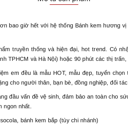
ơn bao giờ hết với hệ thống Bánh kem hương vị Vi
hẩm truyền thống và hiện đại, hot trend. Có nh
hành TPHCM và Hà Nội) hoặc 90 phút các thị trấn,
ệm em đều là mẫu HOT, mẫu đẹp, tuyển chọn t
ặng cho người thân, bạn bè, đồng nghiệp, đối tác 
hàng đầu vấn đề vệ sinh, đảm bảo an toàn cho s
 ngon nhất.
socola, bánh kem bắp (tùy chi nhánh)