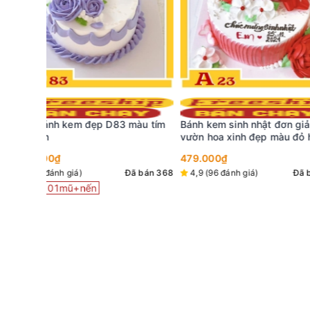
màu tím
Bánh kem sinh nhật đơn giản A23
Bánh kem R33 màu t
vườn hoa xinh đẹp màu đỏ hồng
tim đỏ nổi bật vẽ lị
trắng kết hợp hài hòa
479.000₫
đế bánh
349.000₫
ã bán 368
4,9 (96 đánh giá)
Đã bán 426
5 (1 đánh giá)
Tặng
01mũ+nến