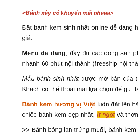
<Bánh này có khuyến mãi nhaaa>
Đặt bánh kem sinh nhật online dễ dàng h
giá.
Menu đa dạng
, đầy đủ các dòng sản p
nhanh 60 phút nội thành (freeship nội t
Mẫu bánh sinh nhật
được mở bán của ti
Khách có thể thoải mái lựa chọn để gửi t
Bánh kem hương vị Việt
luôn đặt lên 
chiếc bánh kem đẹp nhất,
ít ngọt
và thơm
>> Bánh bông lan trứng muối, bánh kem 