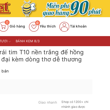
0
0
Giỏ hàng
Yêu thích
Tài khoản
TƯƠI
BÁNH KEM 8/3
ái tim T10 nền trắng đế hồng
 đại kèm dòng thơ dễ thương
 bán
Shop có 1200+ chi
Giao nhanh
nhánh giao được