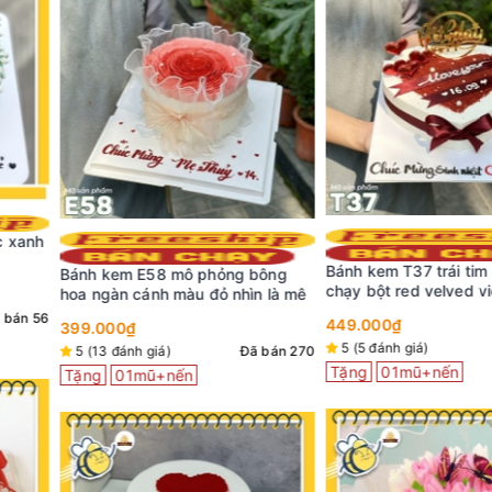
Bánh kem T37 trái tim bán siêu
phỏng bông
Mẫu bánh kem
chạy bột red velved viết chữ lên
đỏ nhìn là mê
yêu nhau
ruy băng sáng tạo
449.000₫
298.000₫
32
5 (5 đánh giá)
Đã bán 263
Đã bán 270
5 (4 đánh giá)
Tặng
01mũ+nến
Tặng
01mũ+