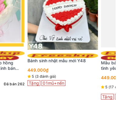
Mẫu bán
hoa sim
t mẫu mới Y48
Mẫu bánh kem đẹp D76 trái tim
tình yêu ngọt ngào
399.000
5 (21 đá
449.000₫
Tặng
0
nến
Đã bán 59
Đã bán
5 (17 đánh giá)
339
Tặng
01mũ+nến