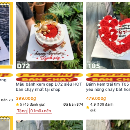
D72 siêu HOT
Bánh kem trái tim T05 đỏ rực tình
Bánh kem sinh
hop
yêu nồng cháy bắt hoa nửa bên
nền màu trắng
ngọt ngào
thắt nơ khung
479.000₫
369.000₫
trọng
Đã bán 874
4,9 (109 đánh
Đã bán 158
4,9 (148 đánh
giá)
giá)
Tặng
01mũ+