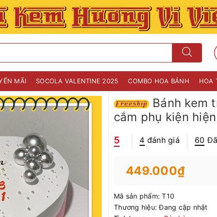
YẾN MÃI
SOCOLA VALENTINE 2025
COMBO HOA BÁNH
HOA 
Bánh kem tr
cắm phụ kiện hiện
5
4
đánh giá
60
Đã
449.000₫
Mã sản phẩm:
T10
Thương hiệu:
Đang cập nhật