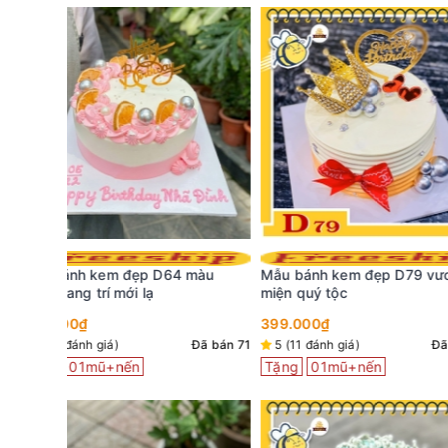
 màu
Mẫu bánh kem đẹp D79 vương
Mẫu bánh kem đẹp 
miện quý tộc
bán chạy nhất tại s
399.000₫
399.000₫
Đã bán 71
5 (11 đánh giá)
Đã bán 73
5 (45 đánh giá)
Tặng
01mũ+nến
Tặng
01mũ+nến