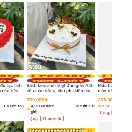
Mẫu bán
 nhật đơn giản A30
Mẫu bánh kem đẹp D62 nền xanh
hồng tran
 cắm phụ kiện tim
mây trời siêu xinh
399.000
 sinh nhật màu sang
399.000₫
5 (17 đá
Đã bán 392
5 (18 đánh giá)
Đã bán 96
Tặng
0
Tặng
01mũ+nến
nến
9%