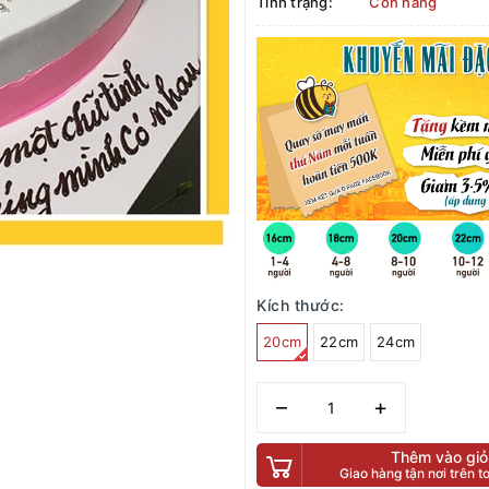
Tình trạng:
Còn hàng
Kích thước:
20cm
22cm
24cm
–
+
Thêm vào giỏ
Giao hàng tận nơi trên 