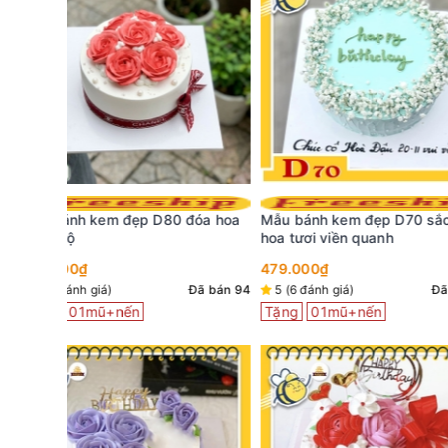
đóa hoa
Mẫu bánh kem đẹp D70 sắc xanh
hoa tươi viền quanh
Bánh kem E58 mô 
hoa ngàn cánh màu 
479.000₫
Đã bán 94
5 (6 đánh giá)
Đã bán 56
399.000₫
Tặng
01mũ+nến
5 (13 đánh giá)
Tặng
01mũ+nến