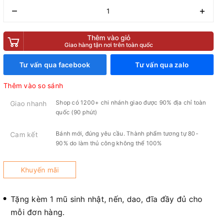
–
+
Thêm vào giỏ
Giao hàng tận nơi trên toàn quốc
Tư vấn qua facebook
Tư vấn qua zalo
Thêm vào so sánh
Shop có 1200+ chi nhánh giao được 90% địa chỉ toàn
Giao nhanh
quốc (90 phút)
Bánh mới, đúng yêu cầu. Thành phẩm tương tự 80-
Cam kết
90% do làm thủ công không thể 100%
Khuyến mãi
Tặng kèm 1 mũ sinh nhật, nến, dao, đĩa đầy đủ cho
mỗi đơn hàng.