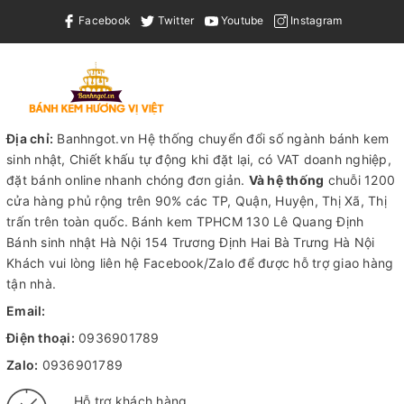
Facebook
Twitter
Youtube
Instagram
Địa chỉ:
Banhngot.vn Hệ thống chuyển đổi số ngành bánh kem
sinh nhật, Chiết khấu tự động khi đặt lại, có VAT doanh nghiệp,
đặt bánh online nhanh chóng đơn giản.
Và hệ thống
chuỗi 1200
cửa hàng phủ rộng trên 90% các TP, Quận, Huyện, Thị Xã, Thị
trấn trên toàn quốc.
Bánh kem TPHCM
130 Lê Quang Định
Bánh sinh nhật Hà Nội
154 Trương Định Hai Bà Trưng Hà Nội
Khách vui lòng liên hệ Facebook/Zalo để được hỗ trợ giao hàng
tận nhà.
Email:
Điện thoại:
0936901789
Zalo:
0936901789
Hỗ trợ khách hàng