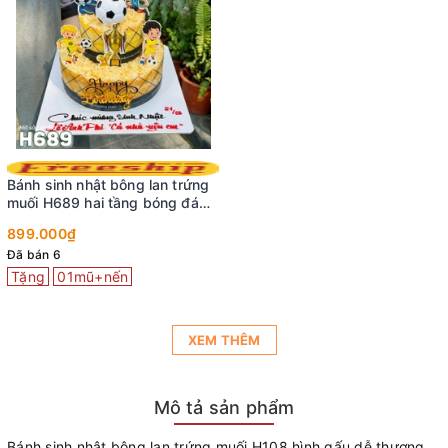
Bánh sinh nhật bông lan trứng
muối H689 hai tầng bóng đá
hoàng tráng
899.000₫
Đã bán 6
Tặng
01mũ+nến
XEM THÊM
Mô tả sản phẩm
Bánh sinh nhật bông lan trứng muối H108 hình gấu dễ thương,