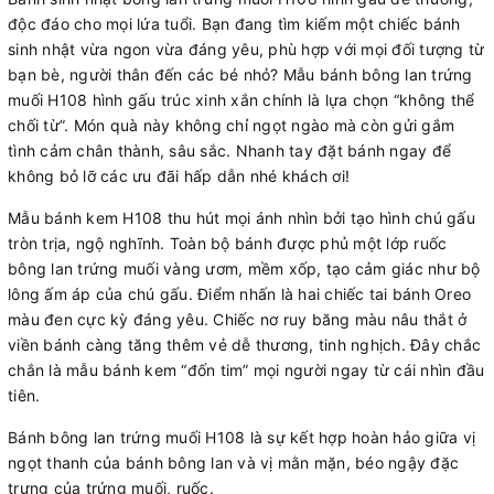
độc đáo cho mọi lứa tuổi. Bạn đang tìm kiếm một chiếc bánh
sinh nhật vừa ngon vừa đáng yêu, phù hợp với mọi đối tượng từ
bạn bè, người thân đến các bé nhỏ? Mẫu bánh bông lan trứng
muối H108 hình gấu trúc xinh xắn chính là lựa chọn “không thể
chối từ”. Món quà này không chỉ ngọt ngào mà còn gửi gắm
tình cảm chân thành, sâu sắc. Nhanh tay đặt bánh ngay để
không bỏ lỡ các ưu đãi hấp dẫn nhé khách ơi!
Mẫu bánh kem H108 thu hút mọi ánh nhìn bởi tạo hình chú gấu
tròn trịa, ngộ nghĩnh. Toàn bộ bánh được phủ một lớp ruốc
bông lan trứng muối vàng ươm, mềm xốp, tạo cảm giác như bộ
lông ấm áp của chú gấu. Điểm nhấn là hai chiếc tai bánh Oreo
màu đen cực kỳ đáng yêu. Chiếc nơ ruy băng màu nâu thắt ở
viền bánh càng tăng thêm vẻ dễ thương, tinh nghịch. Đây chắc
chắn là mẫu bánh kem “đốn tim” mọi người ngay từ cái nhìn đầu
tiên.
Bánh bông lan trứng muối H108 là sự kết hợp hoàn hảo giữa vị
ngọt thanh của bánh bông lan và vị mằn mặn, béo ngậy đặc
trưng của trứng muối, ruốc.