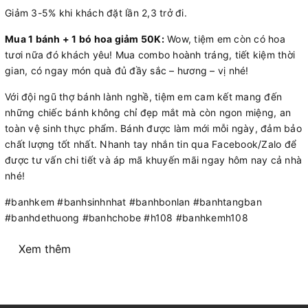
Giảm 3-5% khi khách đặt lần 2,3 trở đi.
Mua 1 bánh + 1 bó hoa giảm 50K:
Wow, tiệm em còn có hoa
tươi nữa đó khách yêu! Mua combo hoành tráng, tiết kiệm thời
gian, có ngay món quà đủ đầy sắc – hương – vị nhé!
Với đội ngũ thợ bánh lành nghề, tiệm em cam kết mang đến
những chiếc bánh không chỉ đẹp mắt mà còn ngon miệng, an
toàn vệ sinh thực phẩm. Bánh được làm mới mỗi ngày, đảm bảo
chất lượng tốt nhất. Nhanh tay nhắn tin qua Facebook/Zalo để
được tư vấn chi tiết và áp mã khuyến mãi ngay hôm nay cả nhà
nhé!
#banhkem #banhsinhnhat #banhbonlan #banhtangban
#banhdethuong #banhchobe #h108 #banhkemh108
Xem thêm