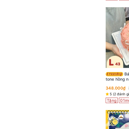
Bánh kem đẹp L43
tone hồng n
mà xinh hết
348.000₫
5 (2 đánh g
Tặng
01m