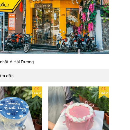
 nhất ở Hải Dương
iảm dần
9%
9%
GIẢM
GIẢM