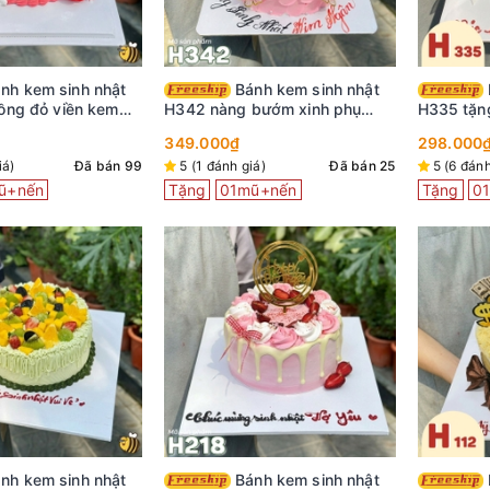
Bánh kem sinh nhật
Bánh kem sinh nhật
ồng đỏ viền kem
H342 nàng bướm xinh phụ
H335 tặn
xinh
kiện cô gái trang trí
nước biển
349.000₫
298.000
iá)
Đã bán 99
5 (1 đánh giá)
Đã bán 25
5 (6 đánh
ũ+nến
Tặng
01mũ+nến
Tặng
0
Bánh kem sinh nhật
Bánh sinh nhật bông