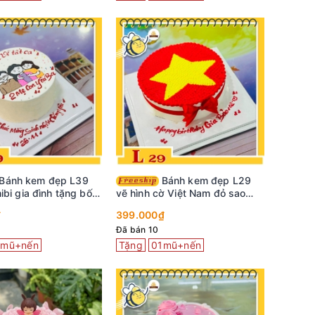
Bánh kem đẹp L29
ibi gia đình tặng bố
vẽ hình cờ Việt Nam đỏ sao
vàng
₫
399.000₫
Đã bán 10
1mũ+nến
Tặng
01mũ+nến