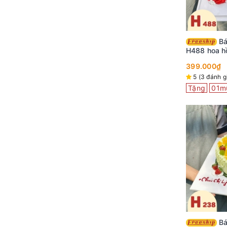
Bánh kem sinh nhật
H488 hoa h
cùng bướm 
399.000₫
5 (3 đánh g
Tặng
01m
Bánh kem sinh nhật