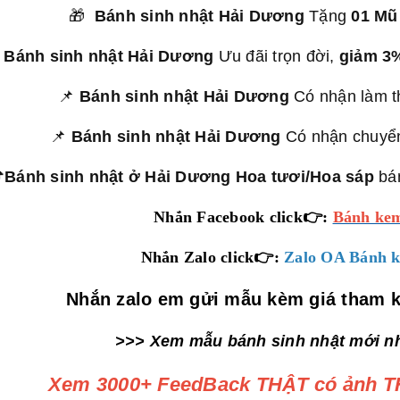
🎁
Bánh sinh nhật Hải Dương
Tặng
01 Mũ

Bánh sinh nhật Hải Dương
Ưu đãi trọn đời,
giảm 3
📌
Bánh sinh nhật Hải Dương
Có nhận làm t
📌
Bánh sinh nhật Hải Dương
Có nhận chuyển
Bánh sinh nhật ở Hải Dương Hoa tươi/Hoa sáp
bá
Nhắn Facebook click👉:
Bánh kem
Nhắn Zalo click👉:
Zalo OA Bánh k
Nhắn zalo em gửi mẫu kèm giá tham 
>>> Xem mẫu bánh sinh nhật mới nh
Xem 3000+ FeedBack THẬT có ảnh TH