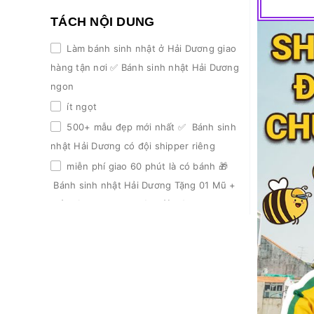
TÁCH NỘI DUNG
Làm bánh sinh nhật ở Hải Dương giao
hàng tận nơi ✅ Bánh sinh nhật Hải Dương
ngon
ít ngọt
500+ mẫu đẹp mới nhất ✅ Bánh sinh
nhật Hải Dương có đội shipper riêng
miễn phí giao 60 phút là có bánh 🎁
Bánh sinh nhật Hải Dương Tặng 01 Mũ +
Nến và dao đĩa ăn bánh 🎁 Bánh sinh nhật
Hải Dương Ưu đãi trọn đời
giảm 3% khi đặt lần 2
giảm 5% từ lần 3 trở đi 📌 Bánh sinh
nhật Hải Dương Có nhận làm theo yêu cầu
mẫu khách gửi 📌 Bánh sinh nhật Hải