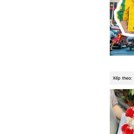
Dương Có nhận chuyển khoản giao tặng
người thân 📌Bánh sinh nhật ở Hải Dương
Hoa tươi/Hoa sáp bán
kèm: https://banhngot.vn/hoa-tuoi Nhắn
Facebook click👉: Bánh kem Hương vị
Việt Nhắn Zalo click👉: Zalo OA Bánh kem
hương vị Việt Nhắn zalo em gửi mẫu kèm
giá tham khảo ạ 👉: 0936 901 789 >>>
Xem mẫu bánh sinh nhật mới nhất
tại Banhngot.vn Xem 3000+ FeedBack
Xếp theo:
THẬT có ảnh THẬT trước khi đặt bánh
Dịch vụ giao bánh sinh nhật tận nhà tốt
nhất ở Hải Dương