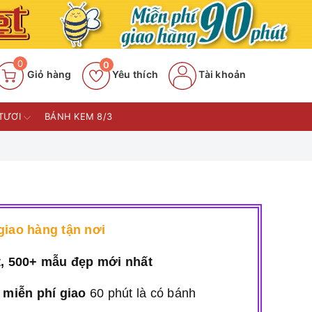
0
0
Giỏ hàng
Yêu thích
Tài khoản
TƯƠI
BÁNH KEM 8/3
iao hàng tận nơi
t, 500+ mẫu đẹp mới nhất
,
miễn phí giao
60 phút là có bánh