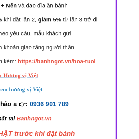
 + Nến
và dao đĩa ăn bánh
%
khi đặt lần 2,
giảm 5%
từ lần 3 trở đi
heo yêu cầu, mẫu khách gửi
 khoản giao tặng người thân
n kèm:
https://banhngot.vn/hoa-tuoi
 Hương vị Việt
em hương vị Việt
khảo ạ
:
0936 901 789
👉
ất tại
Banhngot.vn
ẬT trước khi đặt bánh