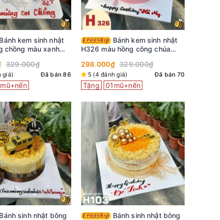
Bánh kem sinh nhật
g chồng màu xanh
H326 màu hồng công chúa
 viền kem trắng
thắt nơ ruy băng
₫
329.000₫
298.000₫
329.000₫
 giá)
Đã bán 86
5 (4 đánh giá)
Đã bán 70
1mũ+nến
Tặng
01mũ+nến
Bánh sinh nhật bông