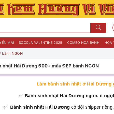
YẾN MÃI
SOCOLA VALENTINE 2025
COMBO HOA BÁNH
HOA 
ẸP bánh NGON
h nhật Hải Dương 500+ mẫu ĐẸP bánh NGON
Làm bánh sinh nhật ở Hải Dương g
✅
Bánh sinh nhật Hải Dương ngon, ít ngọ
✅
Bánh sinh nhật Hải Dương
có đội shipper riêng