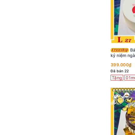
Bánh kem đẹp L27
kỷ niệm ngà
cưới dễ th
399.000₫
Đã bán 22
Tặng
01m