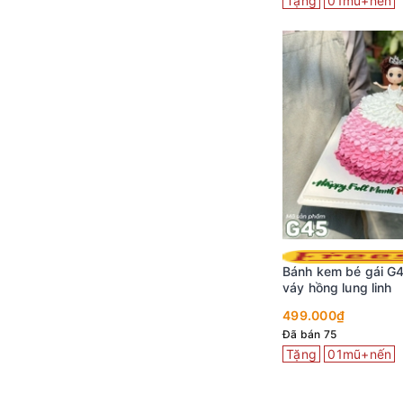
Tặng
01mũ+nến
húa nhỏ
Bánh kem bé gái G
váy hồng lung linh
499.000₫
Đã bán 75
Tặng
01mũ+nến