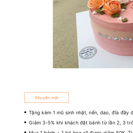
Khuyến mãi
Tặng kèm 1 mũ sinh nhật, nến, dao, đĩa đầy 
Giảm 3-5% khi khách đặt bánh từ lần 2, 3 trở
Mua 1 bánh + 1 bó hoa sẽ được giảm 50K. T