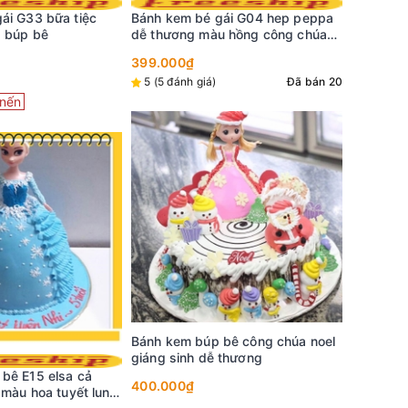
TNg07 - 
ái G33 bữa tiệc
Bánh kem bé gái G04 hep peppa
Liên hệ
a búp bê
dễ thương màu hồng công chúa
thích mê
399.000₫
5 (5 đánh giá)
Đã bán 20
nến
PTh06 - 
Liên hệ
Bánh kem búp bê công chúa noel
giáng sinh dễ thương
bê E15 elsa cả
400.000₫
 màu hoa tuyết lung