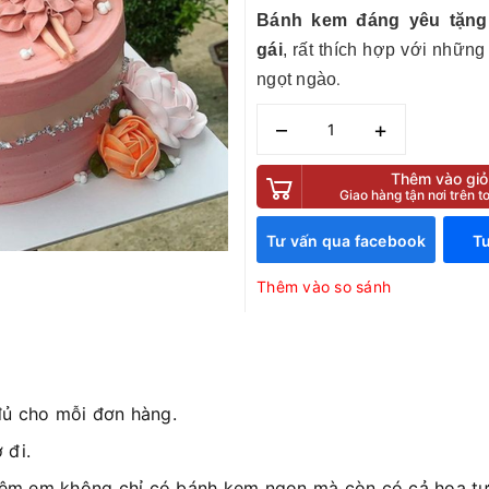
Bánh kem đáng yêu tặng
gái
, rất thích hợp với những
ngọt ngào
.
–
+
Thêm vào giỏ
Giao hàng tận nơi trên 
Tư vấn qua facebook
Tư
Thêm vào so sánh
đủ cho mỗi đơn hàng.
 đi.
iệm em không chỉ có bánh kem ngon mà còn có cả hoa tươ