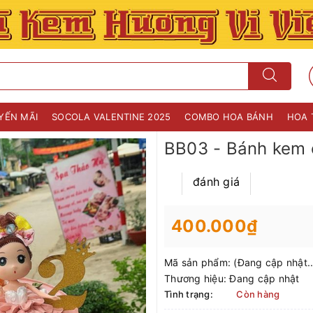
YẾN MÃI
SOCOLA VALENTINE 2025
COMBO HOA BÁNH
HOA 
BB03 - Bánh kem 
đánh giá
400.000₫
Mã sản phẩm:
(Đang cập nhật..
Thương hiệu:
Đang cập nhật
Tình trạng:
Còn hàng