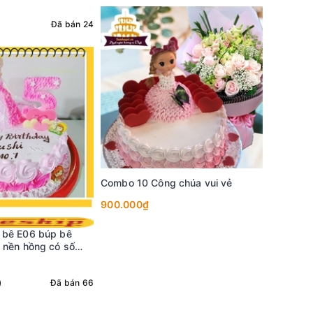
Đã bán 24
HNa12 - 
Liên hệ
Combo 10 Công chúa vui vẻ
900.000₫
 bê E06 búp bê
 nền hồng có số
)
Đã bán 66