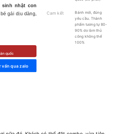
 sinh nhật con
Bánh mới, đúng
Cam kết
 bé gái dịu dàng,
yêu cầu. Thành
phẩm tương tự 80-
90% do làm thủ
công không thể
100%
toàn quốc
 vấn qua zalo
i nữa đó. Khách có thể đặt combo, vừa tiện