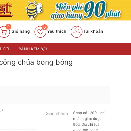
0
0
Giỏ hàng
Yêu thích
Tài khoản
TƯƠI
BÁNH KEM 8/3
công chúa bong bóng
.)
Shop có 1200+ chi
Giao nhanh
nhánh giao được
90% địa chỉ toàn
quốc (90 phút)