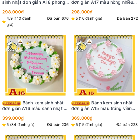
sinh nhật đơn giản A18 phong
đơn giản A17 màu hồng nhiều
cách Hàn đẹp không cầu kỳ
tim ở trên bánh ngọt ngào
298.000₫
298.000₫
màu trắng vẽ tim ở viền
không quá sến
4,9 (110 đánh
Đã bán 676
5 (16 đánh giá)
Đã bán 272
giá)
Bánh kem sinh nhật
Bánh kem sinh nhật
đơn giản A16 màu xanh nhạt ở
đơn giản A15 màu trắng viền
viền bắt vòng hoa màu trắng
vòng hoa màu hồng xanh nữ
399.000₫
369.000₫
nhẹ nhàng
tính ngọt ngào
5 (34 đánh giá)
Đã bán 236
5 (15 đánh giá)
Đã bán 228