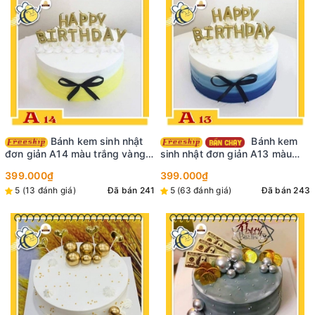
Bánh kem sinh nhật
Bánh kem
đơn giản A14 màu trắng vàng
sinh nhật đơn giản A13 màu
thắt nơ và cắm nến happy
trắng xanh thắt nơ phụ kiện
399.000₫
399.000₫
birthday màu vàng
nến sinh nhật màu vàng
5 (13 đánh giá)
Đã bán 241
5 (63 đánh giá)
Đã bán 243