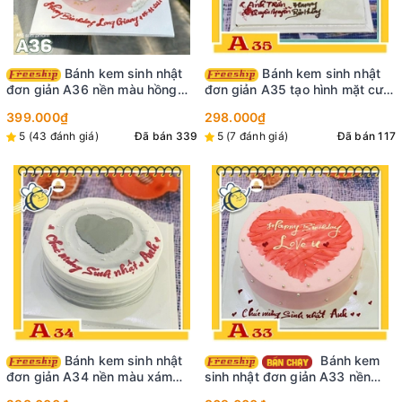
Bánh kem sinh nhật
Bánh kem sinh nhật
đơn giản A36 nền màu hồng
đơn giản A35 tạo hình mặt cười
tạo hình đám mây và nhiều phụ
quá trời gợi đòn bánh hot trend
399.000₫
298.000₫
kiện bộ nến khung sinh nhật
5 (43 đánh giá)
Đã bán 339
5 (7 đánh giá)
Đã bán 117
Bánh kem sinh nhật
Bánh kem
đơn giản A34 nền màu xám
sinh nhật đơn giản A33 nền
trắng vẽ trái tim màu xám ở
màu hồng vẽ trái tim màu đỏ ở