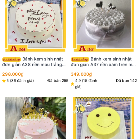
Bánh kem sinh nhật
Bánh kem sinh nhật
đơn giản A38 nền màu trắng
đơn giản A37 nền xám trên mặt
chấm tim đỏ nho nhỏ cực dễ
bánh cắm 2 phụ kiện tim và
298.000₫
349.000₫
thương
nhiều bông kem màu xám
5 (36 đánh giá)
Đã bán 255
4,9 (15 đánh
Đã bán 142
giá)