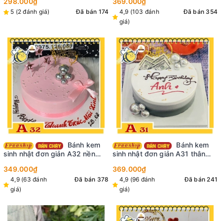
298.000₫
369.000₫
giữa bánh đẹp tuyệt vời
giữa ngọt ngào ấn tượng
5 (2 đánh giá)
Đã bán 174
4,9 (103 đánh
Đã bán 354
giá)
Bánh kem
Bánh kem
sinh nhật đơn giản A32 nền
sinh nhật đơn giản A31 thân
màu hồng cắm nhiều phụ kiện
bánh màu xám nhạt trang trí
349.000₫
369.000₫
mới nhất đẹp tối giản
nhiều tiền đô khung sinh nhật
4,9 (63 đánh
Đã bán 378
4,9 (96 đánh
Đã bán 241
và bi bạc sang trọng
giá)
giá)