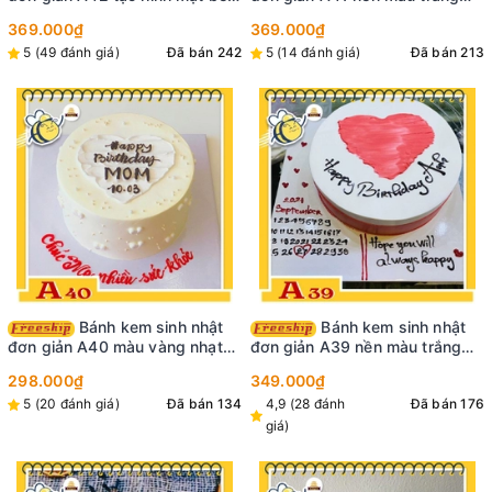
trai đeo nơ tóc quăn màu nâu
phối hợp màu xanh dương hiện
369.000₫
369.000₫
đại đẹp
5 (49 đánh giá)
Đã bán 242
5 (14 đánh giá)
Đã bán 213
Bánh kem sinh nhật
Bánh kem sinh nhật
đơn giản A40 màu vàng nhạt
đơn giản A39 nền màu trắng
kem ở giữa có trái tim màu
trên mặt bánh vẽ trái tim đỏ và
298.000₫
349.000₫
trắng ấn tượng
vẽ lịch tháng ở đế bánh
5 (20 đánh giá)
Đã bán 134
4,9 (28 đánh
Đã bán 176
giá)