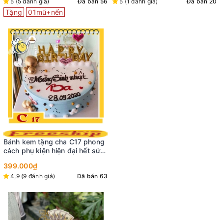
5 (5 đánh giá)
Đã bán 56
5 (1 đánh giá)
Đã bán 20
Tặng
01mũ+nến
Bánh kem tặng cha C17 phong
cách phụ kiện hiện đại hết sức
ấn tượng và thu hút
399.000₫
4,9 (9 đánh giá)
Đã bán 63