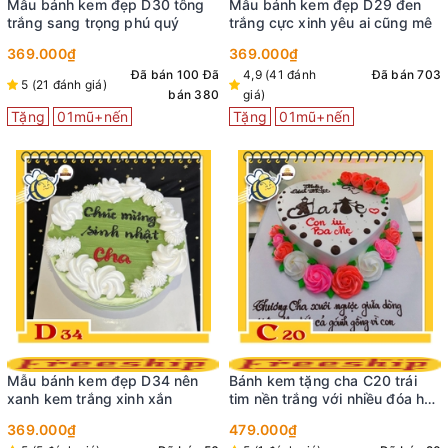
Mẫu bánh kem đẹp D30 tông
Mẫu bánh kem đẹp D29 đen
trắng sang trọng phú quý
trắng cực xinh yêu ai cũng mê
369.000₫
369.000₫
Đã bán 100
Đã
4,9 (41 đánh
Đã bán 703
5 (21 đánh giá)
bán 380
giá)
Tặng
01mũ+nến
Tặng
01mũ+nến
Mẫu bánh kem đẹp D34 nên
Bánh kem tặng cha C20 trái
xanh kem trắng xinh xắn
tim nền trắng với nhiều đóa hoa
màu sắc đỏ hồng tươi tắn
369.000₫
479.000₫