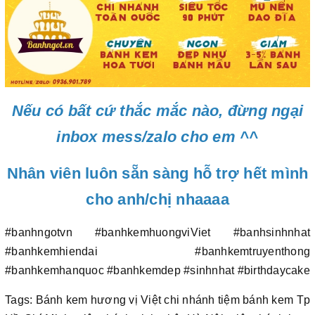
Nếu có bất cứ thắc mắc nào, đừng ngại
inbox mess/zalo cho em ^^
Nhân viên luôn sẵn sàng hỗ trợ hết mình
cho anh/chị nhaaaa
#banhngotvn #banhkemhuongviViet #banhsinhnhat
#banhkemhiendai #banhkemtruyenthong
#banhkemhanquoc #banhkemdep #sinhnhat #birthdaycake
Tags: Bánh kem hương vị Việt chi nhánh tiệm bánh kem Tp