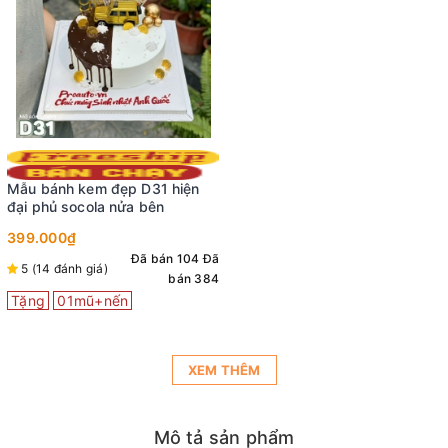
Mẫu bánh kem đẹp D31 hiện
đại phủ socola nửa bên
399.000₫
Đã bán 104
Đã
5 (14 đánh giá)
bán 384
Tặng
01mũ+nến
XEM THÊM
Mô tả sản phẩm