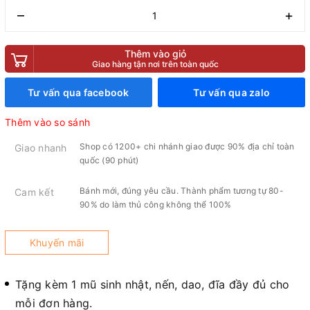
–
+
Thêm vào giỏ
Giao hàng tận nơi trên toàn quốc
Tư vấn qua facebook
Tư vấn qua zalo
Thêm vào so sánh
Shop có 1200+ chi nhánh giao được 90% địa chỉ toàn
Giao nhanh
quốc (90 phút)
Bánh mới, đúng yêu cầu. Thành phẩm tương tự 80-
Cam kết
90% do làm thủ công không thể 100%
Khuyến mãi
Tặng kèm 1 mũ sinh nhật, nến, dao, đĩa đầy đủ cho
mỗi đơn hàng.