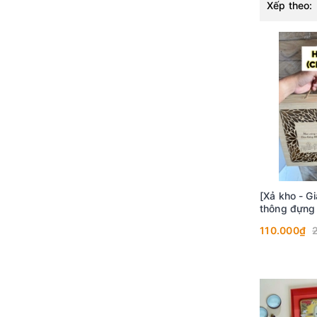
Xếp theo:
[Xả kho - Gi
thông đựng 
KT 210x35
110.000₫