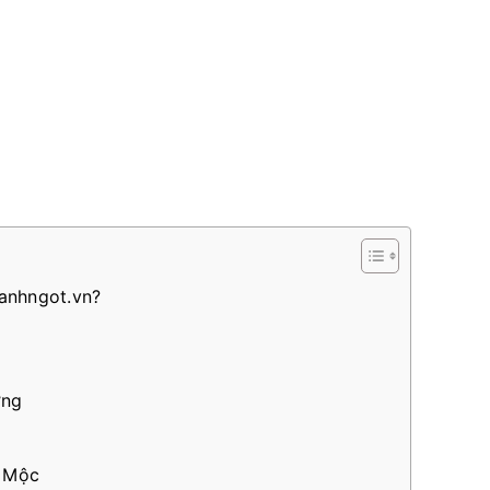
anhngot.vn?
ỡng
n Mộc