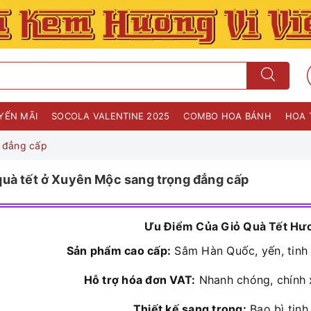
YẾN MÃI
SOCOLA VALENTINE 2025
COMBO HOA BÁNH
HOA 
g đẳng cấp
quà tết ở Xuyên Mộc sang trọng đẳng cấp
Ưu Điểm Của Giỏ Quà Tết Hươ
Sản phẩm cao cấp:
Sâm Hàn Quốc, yến, tinh 
Hỗ trợ hóa đơn VAT:
Nhanh chóng, chính 
Thiết kế sang trọng:
Bao bì tinh