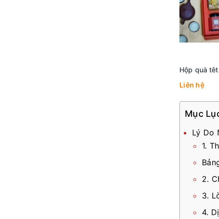
Hộp quà têt
Liên hệ
Mục Lụ
Lý Do 
1. T
Bảng
2. 
3. L
4. D