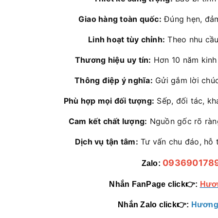
Giao hàng toàn quốc:
Đúng hẹn, đảm
Linh hoạt tùy chỉnh:
Theo nhu cầu
Thương hiệu uy tín:
Hơn 10 năm kinh 
Thông điệp ý nghĩa:
Gửi gắm lời chúc 
Phù hợp mọi đối tượng:
Sếp, đối tác, kh
Cam kết chất lượng:
Nguồn gốc rõ ràn
Dịch vụ tận tâm:
Tư vấn chu đáo, hỗ 
093690178
Zalo:
Nhắn FanPage click👉:
Hươn
Nhắn Zalo click👉:
Hương 