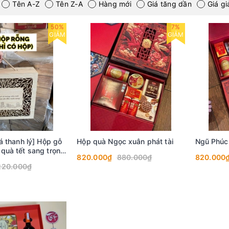
Tên A-Z
Tên Z-A
Hàng mới
Giá tăng dần
Giá g
50%
7%
GIẢM
GIẢM
á thanh lý] Hộp gỗ
Hộp quà Ngọc xuân phát tài
Ngũ Phúc
quà tết sang trọng
820.000₫
880.000₫
820.000
5x100 mm
220.000₫