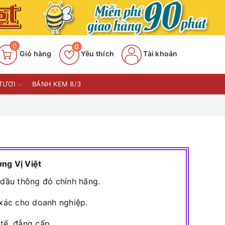
0
0
Giỏ hàng
Yêu thích
Tài khoản
TƯƠI
BÁNH KEM 8/3
ng Vị Việt
dầu thông đỏ chính hãng.
xác cho doanh nghiệp.
 tế, đẳng cấp.