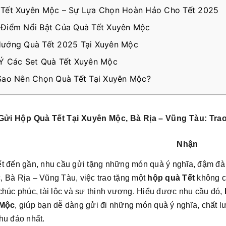
 Tết Xuyên Mộc – Sự Lựa Chọn Hoàn Hảo Cho Tết 2025
Điểm Nổi Bật Của Quà Tết Xuyên Mộc
Hướng Quà Tết 2025 Tại Xuyên Mộc
Ý Các Set Quà Tết Xuyên Mộc
Sao Nên Chọn Quà Tết Tại Xuyên Mộc?
Gửi Hộp Quà Tết Tại Xuyên Mộc, Bà Rịa – Vũng Tàu: Tr
Nhận
t đến gần, nhu cầu gửi tặng những món quà ý nghĩa, đậm đà p
 Bà Rịa – Vũng Tàu, việc trao tặng một
hộp quà Tết
không ch
chúc phúc, tài lộc và sự thịnh vượng. Hiểu được nhu cầu đó,
 Mộc
, giúp bạn dễ dàng gửi đi những món quà ý nghĩa, chất l
hu đáo nhất.