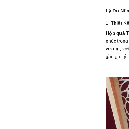
Lý Do Nên
1.
Thiết K
Hộp quà T
phúc trong
vượng, với
gần gũi, ý