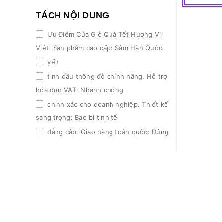
TÁCH NỘI DUNG
Ưu Điểm Của Giỏ Quà Tết Hương Vị
Việt Sản phẩm cao cấp: Sâm Hàn Quốc
yến
tinh dầu thông đỏ chính hãng. Hỗ trợ
hóa đơn VAT: Nhanh chóng
chính xác cho doanh nghiệp. Thiết kế
sang trọng: Bao bì tinh tế
đẳng cấp. Giao hàng toàn quốc: Đúng
hẹn
đảm bảo chất lượng. Linh hoạt tùy
chỉnh: Theo nhu cầu và ngân sách.
Thương hiệu uy tín: Hơn 10 năm kinh
nghiệm (từ 2014). Thông điệp ý nghĩa:
Gửi gắm lời chúc sức khỏe