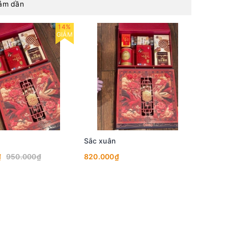
iảm dần
14%
GIẢM
Sắc xuân
₫
950.000₫
820.000₫