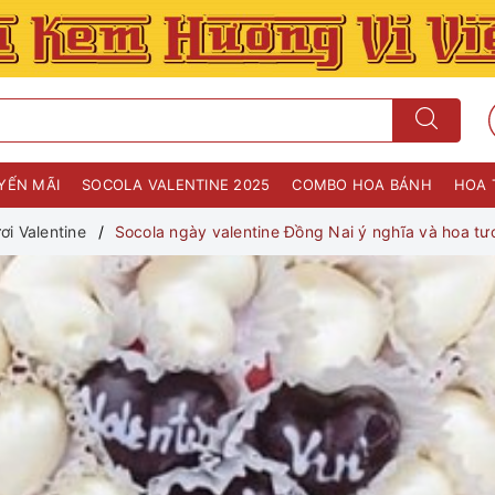
YẾN MÃI
SOCOLA VALENTINE 2025
COMBO HOA BÁNH
HOA 
ơi Valentine
Socola ngày valentine Đồng Nai ý nghĩa và hoa tươ