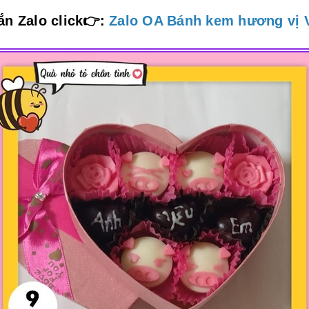
ắn Zalo
click👉
:
Zalo OA Bánh kem hương vị V