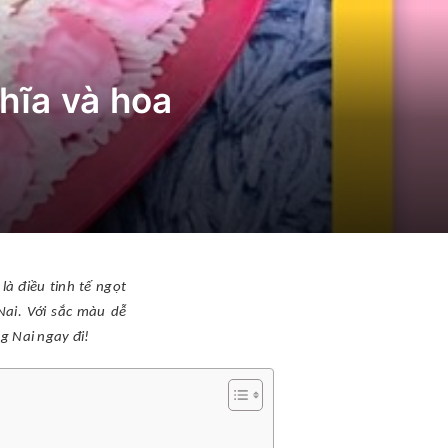
hĩa và hoa
à điều tinh tế ngọt
Nai. Với sắc màu dễ
g Nai ngay đi!