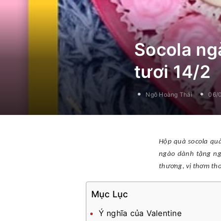
Socola ng
tươi 14/2
Ngô Hoàng Thái
06/
Hộp quà socola quà
ngào dành tặng ngư
thương, vị thơm tho
Mục Lục
Ý nghĩa của Valentine