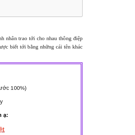
nh nhân trao tới cho nhau thông điệp
ược biết tới bằng những cái tên khác
rước 100%)
ày
m ạ:
ệt