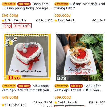
Bánh kem
Giỏ hoa sinh nhật khai
E58 mô phỏng bông hoa ngàn
trương HG12
cánh màu đỏ nhìn là mê
399.000₫
900.000₫
5 (13 đánh giá)
Đã bán 270
5 (2 đánh giá)
Đã bán 7
Tặng
01mũ+nến
Mẫu bánh
Mẫu bánh
kem đẹp D76 trái tim tình yêu
kem đẹp D72 siêu HOT bán
ngọt ngào
chạy nhất tại shop
449.000₫
399.000₫
Đã bán 59
Đã
5 (45 đánh giá)
Đã bán 874
5 (17 đánh giá)