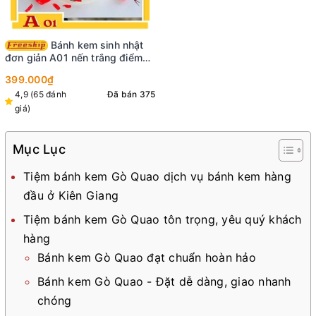
Bánh kem sinh nhật
đơn giản A01 nến trắng điểm
xuyết nhiều đóa hoa màu đỏ
399.000₫
đẹp tinh tế
4,9 (65 đánh
Đã bán 375
giá)
Mục Lục
Tiệm bánh kem Gò Quao dịch vụ bánh kem hàng
đầu ở Kiên Giang
Tiệm bánh kem Gò Quao tôn trọng, yêu quý khách
hàng
Bánh kem Gò Quao đạt chuẩn hoàn hảo
Bánh kem Gò Quao - Đặt dễ dàng, giao nhanh
chóng