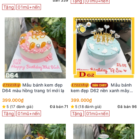
bán 339
Tặng
01mũ+nến
Tặng
01mũ+nến
Mẫu bánh kem đẹp
Mẫu bánh
D64 màu hồng trang trí mới lạ
kem đẹp D62 nền xanh mây
trời siêu xinh
399.000₫
399.000₫
5 (17 đánh giá)
Đã bán 71
5 (18 đánh giá)
Đã bán 96
Tặng
01mũ+nến
Tặng
01mũ+nến