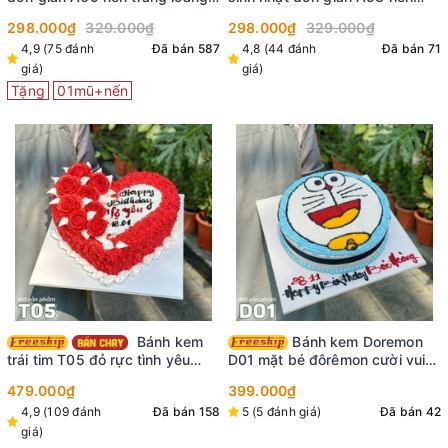
màu đỏ ở mặt vẽ nhiều tim đỏ
màu trắng vẽ nhiều tim đỏ cắm
298.000₫
329.000₫
298.000₫
329.000₫
nho nhỏ xinh xinh
phụ kiện lấp lánh
4,9 (75 đánh
Đã bán 587
4,8 (44 đánh
Đã bán 71
giá)
giá)
Tặng
01mũ+nến
Bánh kem
Bánh kem Doremon
trái tim T05 đỏ rực tình yêu
D01 mặt bé đôrêmon cười vui
nồng cháy bắt hoa nửa bên
hết cỡ siêu đẹp
479.000₫
399.000₫
ngọt ngào
4,9 (109 đánh
Đã bán 158
5 (5 đánh giá)
Đã bán 42
giá)