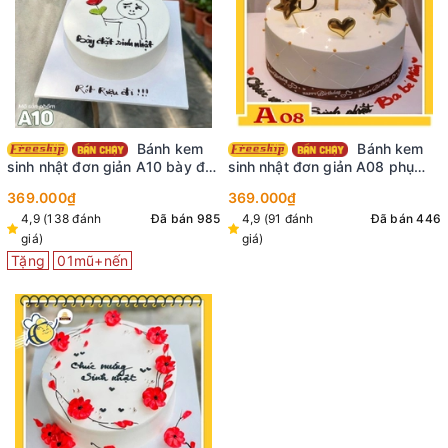
Bánh kem
Bánh kem
sinh nhật đơn giản A10 bày đặt
sinh nhật đơn giản A08 phụ
sinh nhật rót rượu đi bánh hot
kiện đẹp sang trọng nhìn là mê
369.000₫
369.000₫
trend tiktok
4,9 (138 đánh
Đã bán 985
4,9 (91 đánh
Đã bán 446
giá)
giá)
Tặng
01mũ+nến