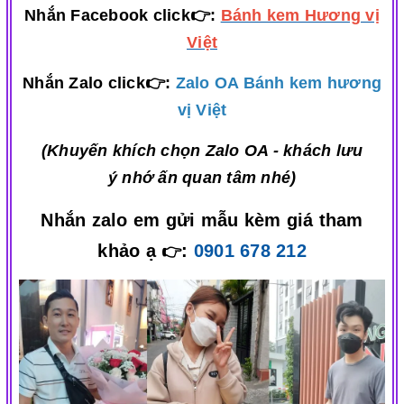
Nhắn Facebook click👉:
Bánh kem Hương vị
Việt
Nhắn Zalo click👉:
Zalo OA Bánh kem hương
vị Việt
(Khuyến khích chọn Zalo OA - khách lưu
ý nhớ ấn quan tâm nhé)
Nhắn zalo em gửi mẫu kèm giá tham
khảo ạ
:
0901 678 212
👉