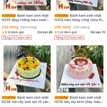
Bánh kem sinh nhật
Bánh kem sinh nhật
H335 tặng chồng màu xanh
H326 màu hồng công chúa thắt
nước biển viền kem trắng
nơ ruy băng
298.000₫
329.000₫
298.000₫
329.000₫
5 (6 đánh giá)
Đã bán 86
5 (4 đánh giá)
Đã bán 70
Tặng
01mũ+nến
Tặng
01mũ+nến
Bánh kem sinh nhật
Bánh kem sinh nhật
H238 trái cây tươi rực rỡ sắc
H218 dâu tây kem chảy màu
màu
hồng xinh xắn