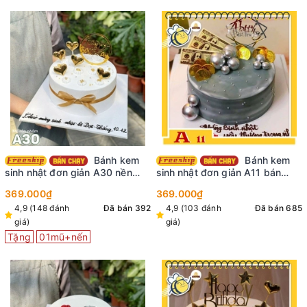
Bánh kem
Bánh kem
sinh nhật đơn giản A30 nền
sinh nhật đơn giản A11 bán
màu trắng cắm phụ kiện tim
chạy cho nam màu xám cắm
369.000₫
369.000₫
thắt nơ khung sinh nhật màu
nhiều bi và tiền đô xu vàng
4,9 (148 đánh
Đã bán 392
4,9 (103 đánh
Đã bán 685
sang trọng
giá)
giá)
Tặng
01mũ+nến