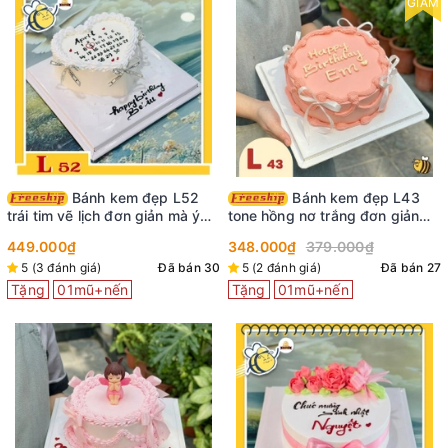
GIẢM
Bánh kem đẹp L52
Bánh kem đẹp L43
trái tim vẽ lịch đơn giản mà ý
tone hồng nơ trắng đơn giản
nghĩa
mà xinh hết nấc
449.000₫
348.000₫
379.000₫
5 (3 đánh giá)
Đã bán 30
5 (2 đánh giá)
Đã bán 27
Tặng
01mũ+nến
Tặng
01mũ+nến