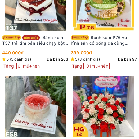
Bánh kem
Bánh kem P76 vẽ
T37 trái tim bán siêu chạy bột
hình sân cỏ bóng đá cùng
red velved viết chữ lên ruy
những hình dán em bé trai vui
449.000₫
399.000₫
băng sáng tạo
vẻ
5 (5 đánh giá)
Đã bán 263
5 (3 đánh giá)
Đã bán 97
Tặng
01mũ+nến
Tặng
01mũ+nến