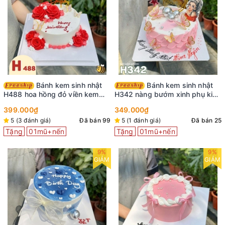
Bánh kem sinh nhật
Bánh kem sinh nhật
H488 hoa hồng đỏ viền kem
H342 nàng bướm xinh phụ kiện
cùng bướm xinh
cô gái trang trí
399.000₫
349.000₫
5 (3 đánh giá)
Đã bán 99
5 (1 đánh giá)
Đã bán 25
Tặng
01mũ+nến
Tặng
01mũ+nến
9%
9%
GIẢM
GIẢM