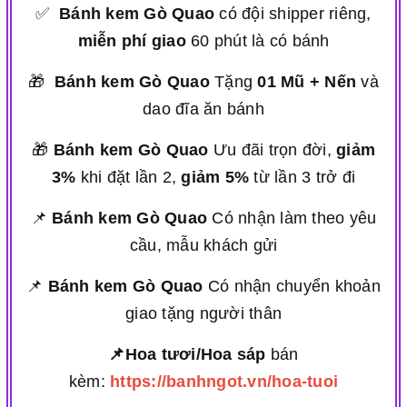
✅
Bánh kem Gò Quao
có đội shipper riêng,
miễn phí giao
60 phút là có bánh
🎁
Bánh kem Gò Quao
Tặng
01 Mũ + Nến
và
dao đĩa ăn bánh
🎁
Bánh kem Gò Quao
Ưu đãi trọn đời,
giảm
3%
khi đặt lần 2,
giảm 5%
từ lần 3 trở đi
📌
Bánh kem Gò Quao
Có nhận làm theo yêu
cầu, mẫu khách gửi
📌
Bánh kem Gò Quao
Có nhận chuyển khoản
giao tặng người thân
📌Hoa tươi/Hoa sáp
bán
kèm:
https://banhngot.vn/hoa-tuoi