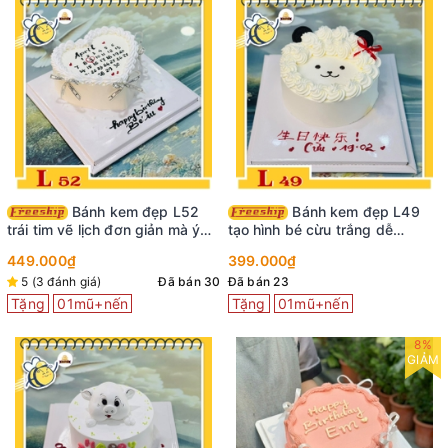
Bánh kem đẹp L52
Bánh kem đẹp L49
trái tim vẽ lịch đơn giản mà ý
tạo hình bé cừu trắng dễ
nghĩa
thương cung Bạch Dương
449.000₫
399.000₫
5 (3 đánh giá)
Đã bán 30
Đã bán 23
Tặng
01mũ+nến
Tặng
01mũ+nến
8%
GIẢM