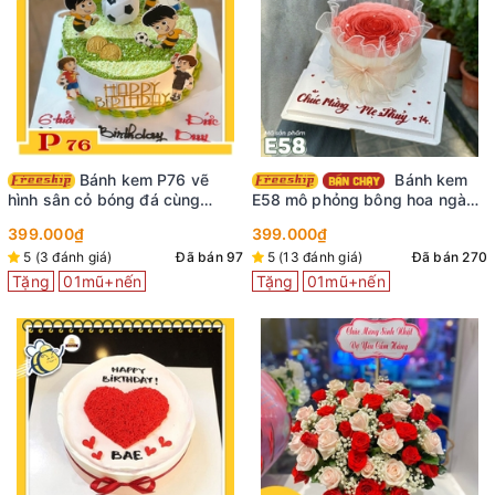
Bánh kem P76 vẽ
Bánh kem
hình sân cỏ bóng đá cùng
E58 mô phỏng bông hoa ngàn
những hình dán em bé trai vui
cánh màu đỏ nhìn là mê
399.000₫
399.000₫
vẻ
5 (3 đánh giá)
Đã bán 97
5 (13 đánh giá)
Đã bán 270
Tặng
01mũ+nến
Tặng
01mũ+nến