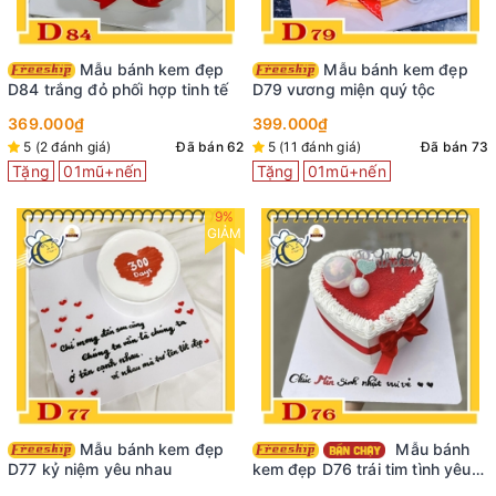
Mẫu bánh kem đẹp
Mẫu bánh kem đẹp
D84 trắng đỏ phối hợp tinh tế
D79 vương miện quý tộc
369.000₫
399.000₫
5 (2 đánh giá)
Đã bán 62
5 (11 đánh giá)
Đã bán 73
Tặng
01mũ+nến
Tặng
01mũ+nến
9%
GIẢM
Mẫu bánh kem đẹp
Mẫu bánh
D77 kỷ niệm yêu nhau
kem đẹp D76 trái tim tình yêu
ngọt ngào