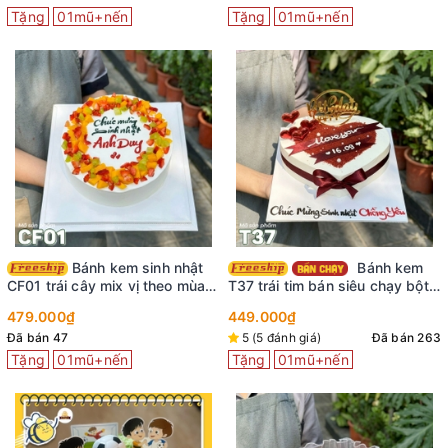
Tặng
01mũ+nến
Tặng
01mũ+nến
Bánh kem sinh nhật
Bánh kem
CF01 trái cây mix vị theo mùa
T37 trái tim bán siêu chạy bột
thơm ngon tươi mát
red velved viết chữ lên ruy
479.000₫
449.000₫
băng sáng tạo
Đã bán 47
5 (5 đánh giá)
Đã bán 263
Tặng
01mũ+nến
Tặng
01mũ+nến