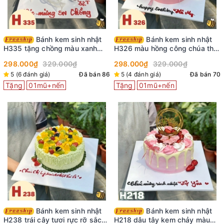
Bánh kem sinh nhật
Bánh kem sinh nhật
H335 tặng chồng màu xanh
H326 màu hồng công chúa thắt
nước biển viền kem trắng
nơ ruy băng
298.000₫
329.000₫
298.000₫
329.000₫
5 (6 đánh giá)
Đã bán 86
5 (4 đánh giá)
Đã bán 70
Tặng
01mũ+nến
Tặng
01mũ+nến
Bánh kem sinh nhật
Bánh kem sinh nhật
H238 trái cây tươi rực rỡ sắc
H218 dâu tây kem chảy màu