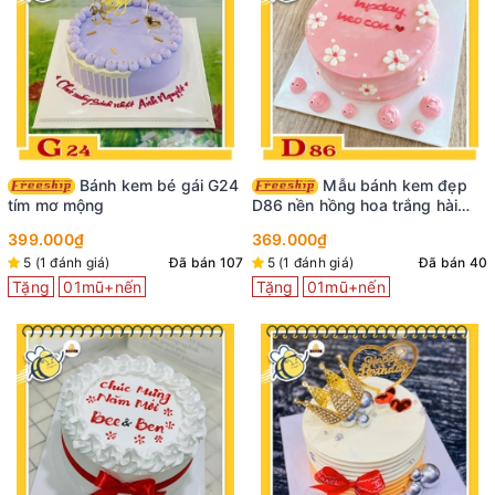
Bánh kem bé gái G24
Mẫu bánh kem đẹp
tím mơ mộng
D86 nền hồng hoa trắng hài
hước
399.000₫
369.000₫
5 (1 đánh giá)
Đã bán 107
5 (1 đánh giá)
Đã bán 40
Tặng
01mũ+nến
Tặng
01mũ+nến