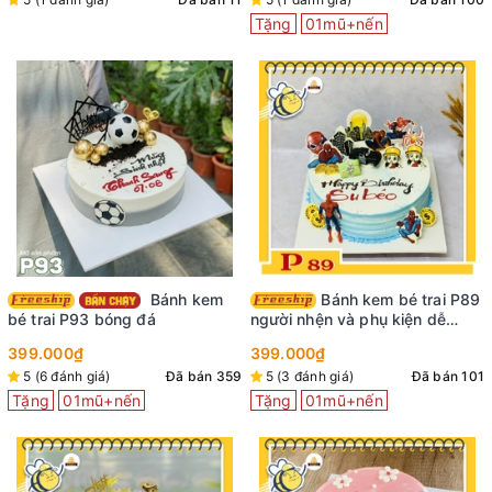
Tặng
01mũ+nến
Bánh kem
Bánh kem bé trai P89
bé trai P93 bóng đá
người nhện và phụ kiện dễ
thương
399.000₫
399.000₫
5 (6 đánh giá)
Đã bán 359
5 (3 đánh giá)
Đã bán 101
Tặng
01mũ+nến
Tặng
01mũ+nến