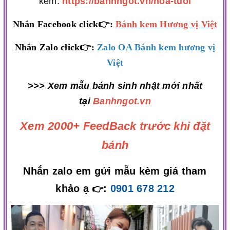
kèm:
https://banhngot.vn/hoa-tuoi
Nhắn Facebook click👉:
Bánh kem Hương vị Việt
Nhắn Zalo click👉:
Zalo OA Bánh kem hương vị
Việt
>>> Xem mẫu bánh sinh nhật mới nhất
tại
Banhngot.vn
Xem 2000+ FeedBack trước khi đặt
bánh
Nhắn zalo em gửi mẫu kèm giá tham
khảo ạ
:
0901 678 212
👉