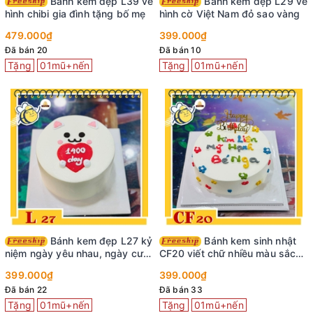
Bánh kem đẹp L39 vẽ
Bánh kem đẹp L29 vẽ
hình chibi gia đình tặng bố mẹ
hình cờ Việt Nam đỏ sao vàng
479.000₫
399.000₫
Đã bán 20
Đã bán 10
Tặng
01mũ+nến
Tặng
01mũ+nến
Bánh kem đẹp L27 kỷ
Bánh kem sinh nhật
niệm ngày yêu nhau, ngày cưới
CF20 viết chữ nhiều màu sắc
dễ thương
cực vui nhộn
399.000₫
399.000₫
Đã bán 22
Đã bán 33
Tặng
01mũ+nến
Tặng
01mũ+nến