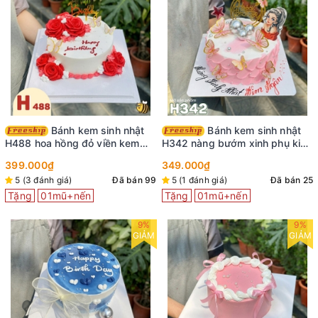
Bánh kem sinh nhật
Bánh kem sinh nhật
H488 hoa hồng đỏ viền kem
H342 nàng bướm xinh phụ kiện
cùng bướm xinh
cô gái trang trí
399.000₫
349.000₫
5 (3 đánh giá)
Đã bán 99
5 (1 đánh giá)
Đã bán 25
Tặng
01mũ+nến
Tặng
01mũ+nến
9%
9%
GIẢM
GIẢM